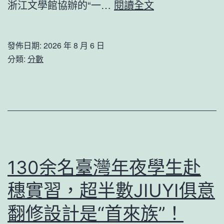
茅
浙江文學館協辦的“一…
閱讀全文
市
盾
擬
的
籌
發佈日期:
2026 年 8 月 6 日
《游
分類:
分數
資
蘇
逾
日
440
誌》：
億
揭
港
開
元
了
130余名臺灣年夜學生赴
找
穗實習，超半數JIUYI俱意
九
宮
翻修設計是“首來族”！