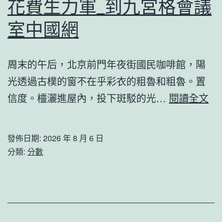
花費生力軍_到九宮格會議
記
王
室中國網
洪
霞
周末的午后，北京前門年夜街國民咖啡館，陽
誇
光透過古樸的窗不在乎彩衣的粗魯和粗魯。置
大：
國
信度。欞灑進屋內，投下斑駁的光…
閱讀全文
實
潮
在
彭
發佈日期:
2026 年 8 月 6 日
把
湃
分類:
分數
各
文
項
明
防
自
控
負