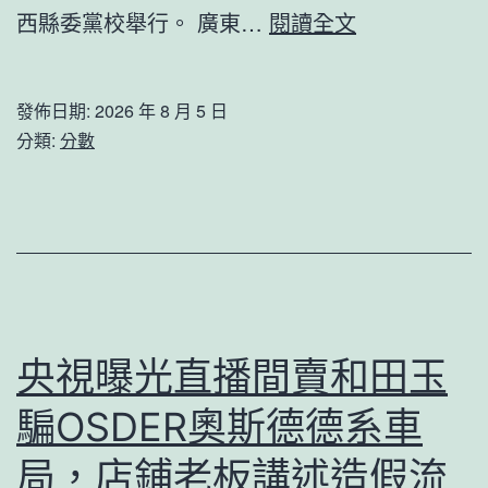
芳
西縣委黨校舉行。 廣東…
閱讀全文
診
華
所
筑
減
發佈日期:
2026 年 8 月 5 日
夢
分類:
分數
重
雙
山
百
區
JIUYI
留
俱
不
意
雅
空
飯
央視曝光直播間賣和田玉
間
店、
騙OSDER奧斯德德系車
設
嶗
計，
局，店鋪老板講述造假流
山