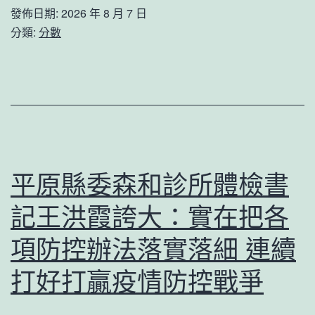
偉：
發佈日期:
2026 年 8 月 7 日
暴
分類:
分數
雨
OSDER
奧
斯
德
德
平原縣委森和診所體檢書
系
記王洪霞誇大：實在把各
車
夜
項防控辦法落實落細 連續
中
打好打贏疫情防控戰爭
逆
行