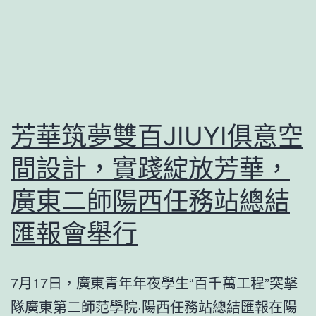
是
泄
“首
糖
來
尿
族”！
病
病
院
芳華筑夢雙百JIUYI俱意空
醫
間設計，實踐綻放芳華，
療
隊
廣東二師陽西任務站總結
深
匯報會舉行
刻
嶗
7月17日，廣東青年年夜學生“百千萬工程”突擊
森
隊廣東第二師范學院·陽西任務站總結匯報在陽
和