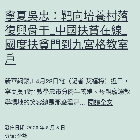
務
疫
田
站
寧夏吳忠：靶向培養村落
情
玉
總
防
復興骨干_中國扶貧在線_
騙
結
控
OS
國度扶貧門到九宮格教室
匯
醫
奧
報
戶
療
斯
會
防
德
舉
護
新華網銀川4月28日電（記者 艾福梅）近日，
德
行
保
寧夏吳1對1教學忠市分肉牛養殖、母親寵溺教
系
證
寧
學場地的笑容總是那麼溫舞…
閱讀全文
車
夏
局
吳
店
發佈日期:
2026 年 8 月 5 日
忠：
分類:
分數
鋪