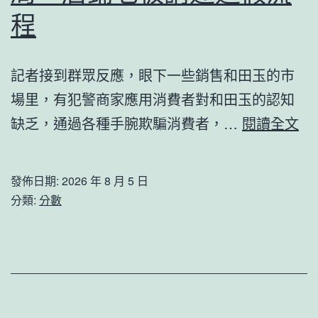
實
區
程
踐
委
綻
黨
記者接到群眾反應，眼下一些銷售和田玉的市
放
校
場里，有犯警商家應用消費者對和田玉的認知
芳
為
央
缺乏，通過各種手腕欺騙消費者，…
閱讀全文
華，
一
視
廣
線
曝
東
發佈日期:
2026 年 8 月 5 日
任
光
分類:
分數
二
務
直
師
職
播
陽
員
間
西
供
賣
任
給
和