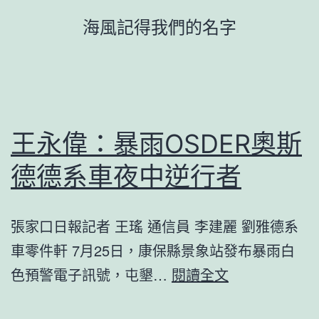
跳
海風記得我們的名字
至
主
要
內
容
王永偉：暴雨OSDER奧斯
德德系車夜中逆行者
張家口日報記者 王瑤 通信員 李建麗 劉雅德系
車零件軒 7月25日，康保縣景象站發布暴雨白
王
色預警電子訊號，屯墾…
閱讀全文
永