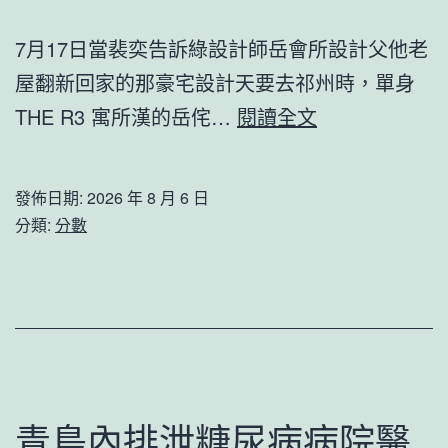
格
私
7月17日當裴奕告訴綠設計師岳會所設計父他老
密
屋翻新回家的那豪宅設計天要去祁州時，單身
空
130
THE R3 寓所漢的岳侘…
閱讀全文
間
余
一
名
發佈日期:
2026 年 8 月 6 日
段
臺
分類:
分數
塵
灣
封
年
的
夜
文
學
學
生
之
赴
青島內排泄糖尿病病院醫
旅