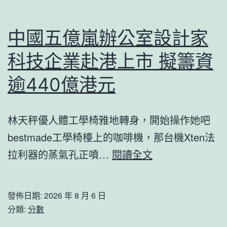
辦
點
法
亮
中國五億嵐辦公室設計家
落
花
實
科技企業赴港上市 擬籌資
費
落
生
逾440億港元
細
力
連
軍
林天秤優人體工學椅雅地轉身，開始操作她吧
續
_
bestmade工學椅檯上的咖啡機，那台機Xten法
打
到
中
拉利器的蒸氣孔正噴…
閱讀全文
好
九
國
打
宮
五
贏
發佈日期:
2026 年 8 月 6 日
格
億
分類:
分數
疫
會
嵐