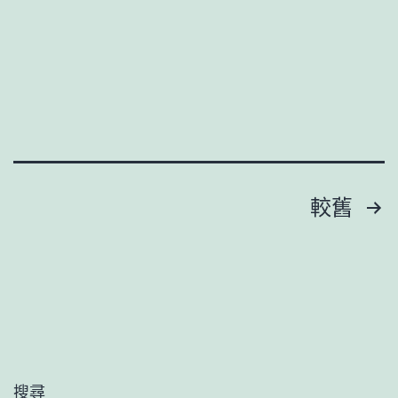
靶
老
向
板
培
講
養
述
村
造
落
假
復
文
流
較舊
興
程
章
骨
干
分
_
頁
中
國
搜尋