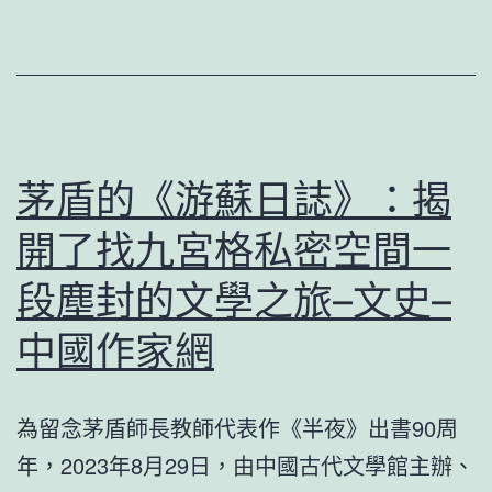
情
議
辦
防
室
公
控
中
室
戰
國
設
爭
網
計
茅盾的《游蘇日誌》：揭
家
開了找九宮格私密空間一
科
技
段塵封的文學之旅–文史–
企
中國作家網
業
赴
為留念茅盾師長教師代表作《半夜》出書90周
港
年，2023年8月29日，由中國古代文學館主辦、
上