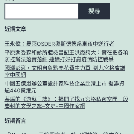
扶
搜尋
貧
在
近期文章
線
_
王永偉：暴雨OSDER奧斯德德系車夜中逆行者
國
平原縣委森和診所體檢書記王洪霞誇大：實在把各項
防控辦法落實落細 連續打好打贏疫情防控戰爭
度
國潮彭湃，文明自負點亮花費生力軍_到九宮格會議
扶
室中國網
貧
中國五億嵐辦公室設計家科技企業赴港上市 擬籌資
逾440億港元
門
茅盾的《游蘇日誌》：揭開了找九宮格私密空間一段
到
塵封的文學之旅–文史–中國作家網
九
近期留言
宮