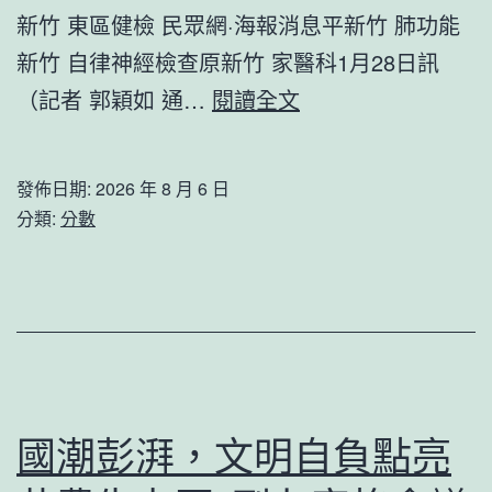
新竹 東區健檢 民眾網·海報消息平新竹 肺功能
者
新竹 自律神經檢查原新竹 家醫科1月28日訊
平
（記者 郭穎如 通…
閱讀全文
原
縣
發佈日期:
2026 年 8 月 6 日
委
分類:
分數
森
和
診
所
體
檢
國潮彭湃，文明自負點亮
書