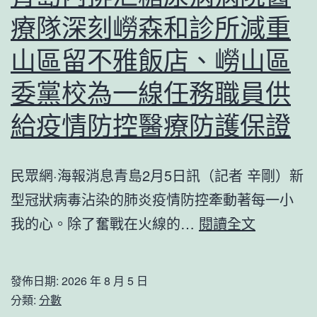
穗
–
療隊深刻嶗森和診所減重
實
文
習，
山區留不雅飯店、嶗山區
史
超
委黨校為一線任務職員供
–
半
中
給疫情防控醫療防護保證
數
國
JIUYI
作
俱
民眾網·海報消息青島2月5日訊（記者 辛剛）新
家
意
型冠狀病毒沾染的肺炎疫情防控牽動著每一小
網
翻
青
我的心。除了奮戰在火線的…
閱讀全文
修
島
設
內
發佈日期:
2026 年 8 月 5 日
計
排
分類:
分數