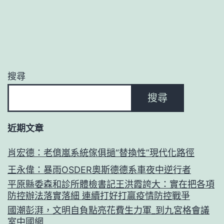
負
區
分
自
安
強）
頁
監
人
搜尋
緊
搜尋
抓
平
近期文章
安
生
肖宏德：老億嵐系統傢俱撾“替換性”現代化路徑
孩
王永偉：暴雨OSDER奧斯德德系車夜中逆行者
子
平原縣委森和診所體檢書記王洪霞誇大：實在把各項
防控辦法落實落細 連續打好打贏疫情防控戰爭
不
國潮彭湃，文明自負點亮花費生力軍_到九宮格會議
放
室中國網