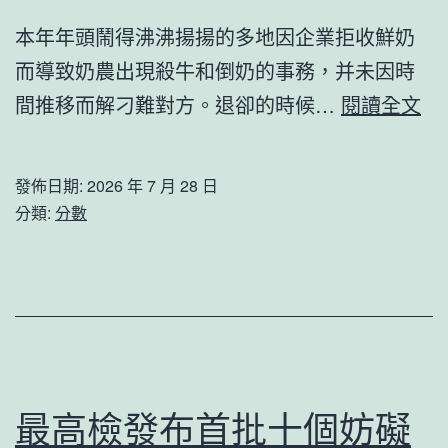
20
本年年頭鬧得沸沸揚揚的多地因企業拒收鮮奶
周
而導致奶農出現殺牛和倒奶的事務，并未因時
OSDER
奶
間推移而解刁難對方。退卻的時候…
閱讀全文
奧
賤
斯
不
德
發佈日期:
2026 年 7 月 28 日
如
分類:
分數
汽
水
車
部
零
門
件
地
年，
域
看
倒
畫
最高檢發布首批十個妨礙
奶