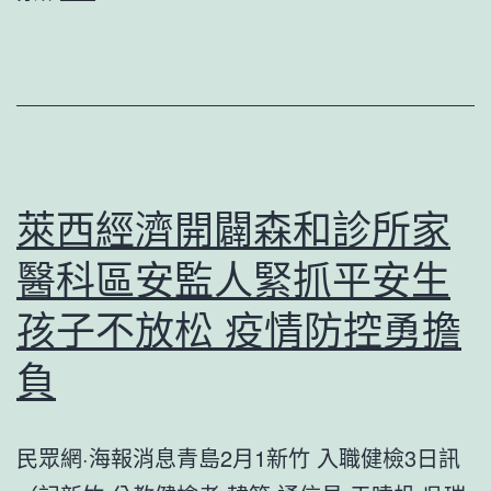
德
院
系
體
車
檢
西
給
夏
有
陵，
需
萊西經濟開闢森和診所家
申
求
醫科區安監人緊抓平安生
遺
者
勝
孩子不放松 疫情防控勇擔
利
負
是
新
民眾網·海報消息青島2月1新竹 入職健檢3日訊
的