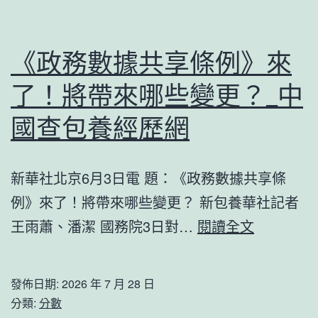
十
國
個
成
妨
《政務數據共享條例》來
長
礙
門
了！將帶來哪些變更？_中
新
戶
冠
國查包養經歷網
網
肺
－
炎
新華社北京6月3日電 題：《政務數據共享條
國
疫
例》來了！將帶來哪些變更？ 新包養華社記者
度
情
《政
王雨蕭、潘潔 國務院3日對…
閱讀全文
成
防
務
長
控
數
門
發佈日期:
2026 年 7 月 28 日
犯
據
分類:
分數
戶
法