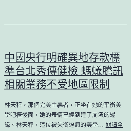
共
典
享
範
條
案
例》
森
來
和
了！
中國央行明確異地存款標
診
將
所
準台北秀傳健檢 螞蟻騰訊
帶
家
來
相關業務不受地區限制
醫
哪
科
些
林天秤，那個完美主義者，正坐在她的平衡美
例
變
學吧檯後面，她的表情已經到達了崩潰的邊
更？
緣。林天秤，這位被失衡逼瘋的美學…
閱讀全
_