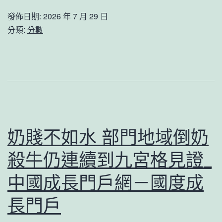
中
來
發佈日期:
2026 年 7 月 29 日
華
分類:
分數
丨
澳
門
歷
史
城
奶賤不如水 部門地域倒奶
區
殺牛仍連續到九宮格見證_
申
遺
中國成長門戶網－國度成
勝
長門戶
利