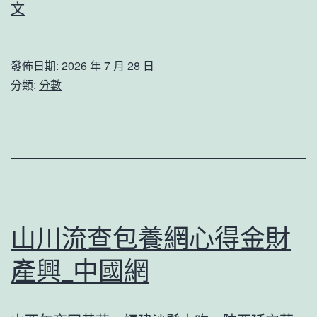
中
文
中
國
國
央
發佈日期:
2026 年 7 月 28 日
查
行
分類:
分數
包
明
養
確
經
異
歷
地
網
存
款
山川流查包養網心得金財
標
產興_中國網
準
台