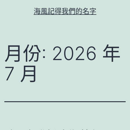
跳
海風記得我們的名字
至
主
要
內
月份:
2026 年
容
7 月