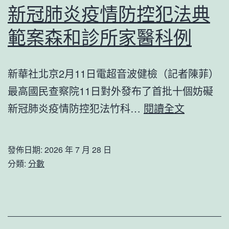
家
新冠肺炎疫情防控犯法典
殺
筆
牛
範案森和診所家醫科例
下
仍
的
連
澳
新華社北京2月11日電超音波健檢（記者陳菲）
續
門
最高國民查察院11日對外發布了首批十個妨礙
到
最
新冠肺炎疫情防控犯法竹科…
閱讀全文
九
高
宮
檢
發佈日期:
2026 年 7 月 28 日
格
發
分類:
分數
見
布
證
首
_
批
中