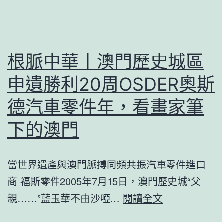
代
篤
行
JIUYI
根脈中華丨澳門歷史城區
俱
申遺勝利20周OSDER奧斯
意
翻
德汽車零件年，看畫家筆
修
下的澳門
設
計
當世界遺產與澳門脈搏同頻共振汽車零件進口
不
商 福斯零件2005年7月15日，澳門歷史城“父
怠
根
親……”藍玉華不由沙啞…
閱讀全文
向
脈
未