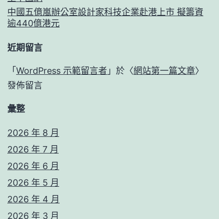
松
中國五億嵐辦公室設計家科技企業赴港上市 擬籌資
逾440億港元
疫
情
近期留言
防
「
WordPress 示範留言者
」於〈
網站第一篇文章
〉
控
發佈留言
勇
彙整
擔
負
2026 年 8 月
2026 年 7 月
2026 年 6 月
2026 年 5 月
2026 年 4 月
2026 年 3 月