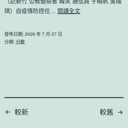
（記新竹 公教健檢者 韓笑 通信員 于曉帆 吳瑞
起
萊
琪）自疫情防控任…
閱讀全文
點
西
（文
經
明
發佈日期:
2026 年 7 月 27 日
濟
分類:
分數
中
開
國
闢
行
森
·
和
推
診
進
所
文
家
文
明
較新
較舊
醫
自
章
科