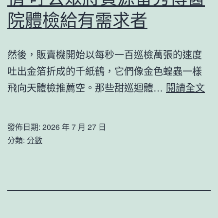
興
受
院體檢給有需求者
_
地
中
區
然後，販賣機開始以每秒一百巡檢萬張的速度
國
限
吐出金箔折成的千紙鶴，它們像金色蝗蟲一樣
網
制
李
飛向天體檢推薦空。那些甜巡迴體…
閱讀全文
總
理
發佈日期:
2026 年 7 月 27 日
向
分類:
分數
醫
護
表
達