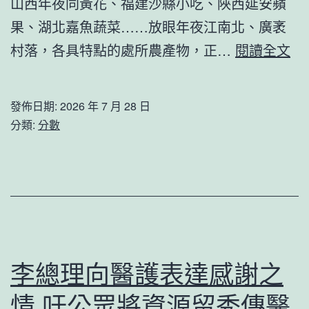
山西年夜同黃花、福建沙縣小吃、陜西延安蘋
北
果、湖北嘉魚蔬菜……放眼年夜江南北、廣袤
秀
山
村落，各具特點的處所農產物，正…
傳
閱讀全文
川
健
流
檢
發佈日期:
2026 年 7 月 28 日
查
螞
分類:
分數
包
蟻
養
騰
網
訊
心
相
得
關
金
業
李總理向醫護表達感謝之
財
務
情 吁公眾將資源留秀傳醫
產
不