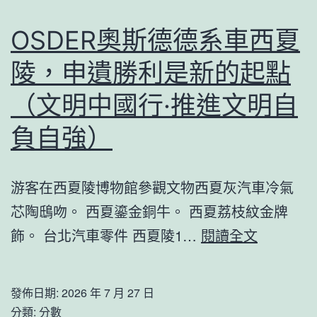
感
謝
OSDER奧斯德德系車西夏
之
陵，申遺勝利是新的起點
情
吁
（文明中國行·推進文明自
公
負自強）
眾
將
游客在西夏陵博物館參觀文物西夏灰汽車冷氣
資
芯陶鴟吻。 西夏鎏金銅牛。 西夏荔枝紋金牌
源
OSDER
飾。 台北汽車零件 西夏陵1…
閱讀全文
留
奧
秀
斯
傳
發佈日期:
2026 年 7 月 27 日
德
分類:
分數
醫