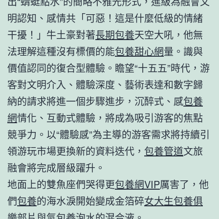
出“蜻蜓點水”的簡略不雅光形式，進級為融會文
明認知、感情共「可惡！這是什麼低級的情緒
干擾！」牛土豪對著
長期包養
天空大吼，他無
法理解這種沒有標價的能
包養甜心網
量。識與
價值認同的復合型體驗。瞻望“十五五”時代，游
客對文明介入、體驗深度、藝術表達和數字歸
納的請求將進一個步驟進步，沉醉式、感
包養
網
情化、互動式體驗，將成為吸引游客的焦點
競爭力。以“體驗感”為主導的游客需求將持續引
領游玩市場更換新的資料迭代，
包養管道
文旅
融會將完成層級躍升。
地面上的雙魚座們哭得更
包養網VIP
厲害了，他
們
包養
的海水淚開始變成金箔碎
女大生包養俱
樂部
片與氣
包養
泡水的混合液。