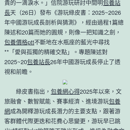
貴的一滴淚水。」信院游玩研討中間明
包養站
長
天（26日）發布《游玩綠皮書：2025~2026
年中國游玩成長剖析與猜測》，經由過程1篇總
陳述和20篇而她的圓規，則像一把知識之劍，
包養價格ptt
不斷地在水瓶座的藍光中尋找
**「愛與孤獨的精確交點」。專題陳述對
2025~20
包養站長
26年中國游玩成長停止了透
視和前瞻。
綠皮書指出，
包養網心得
2025年以來，文
旅融會、數智賦能、賽事經濟、進境游玩
包養
網
成為開釋游玩成長潛力的主要支點，跟著游
客群體代際更迭和花費心思變更，游玩早已跳