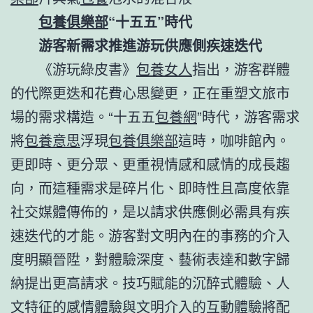
包養俱樂部
“十五五”時代
游客新需求推進游玩供應側疾速迭代
《游玩綠皮書》
包養女人
指出，游客群體
的代際更迭和花費心思變更，正在重塑文旅市
場的需求構造。“十五五
包養網
”時代，游客需求
將
包養意思
浮現
包養俱樂部
這時，咖啡館內。
更即時、更分眾、更重視情感和感情的成長趨
向，而這種需求是碎片化、即時性且高度依靠
社交媒體傳佈的，是以請求供應側必需具有疾
速迭代的才能。游客對文明內在的事務的介入
度明顯晉陞，對體驗深度、藝術表達和數字歸
納提出更高請求。技巧賦能的沉醉式體驗、人
文特征的感情體驗與文明介入的互動體驗將配