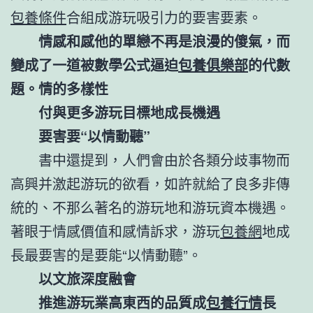
包養條件
合組成游玩吸引力的要害要素。
情感和感他的單戀不再是浪漫的傻氣，而
變成了一道被數學公式逼迫
包養俱樂部
的代數
題。情的多樣性
付與更多游玩目標地成長機遇
要害要“以情動聽”
書中還提到，人們會由於各類分歧事物而
高興并激起游玩的欲看，如許就給了良多非傳
統的、不那么著名的游玩地和游玩資本機遇。
著眼于情感價值和感情訴求，游玩
包養網
地成
長最要害的是要能“以情動聽”。
以文旅深度融會
推進游玩業高東西的品質成
包養行情
長