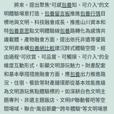
將來，提出聚焦“可感
包養
知、可介入”的文
明體驗場景打造，
包養留言板
推進
包養行情
目
標地與文明、科技融會成長，推進山川資本和
特
包養意思
點文明體驗線
包養
路轉化為感情共
識載體。產物融會方面，提出依托非遺等優質
文明資本構
包養網比較
建沉醉式體驗空間，經
由過程“可欣賞、可品嘗、可觸摸、可介入”的全
維度互動形式，彰顯文明游玩魅力。財產配套
和基本舉措措施融會方面，應
包養
出力推進路
況、住宿、餐飲等財產鏈環節從基本效能進級
為文明游玩焦點體驗標的。如深耕白色文明主
題專列、非遺主題飯店、文明IP聯動餐吧等空
間場域，聯合“風俗節慶”“跨年體驗”等文明場景