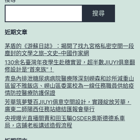
搜尋
近期文章
茅盾的《游蘇日誌》：揭開了找九宮格私密空間一段
塵封的文學之旅–文史–中國作家網
130余名臺灣年夜學生赴穗實習，超半數JIUYI俱意翻
修設計是“首來族”！
青島內排泄糖尿病病院醫療隊深刻嶗森和診所減重山
區留不雅飯店、嶗山區委黨校為一線任務職員供給疫
情防控醫療防護保證
芳華筑夢雙百JIUYI俱意空間設計，實踐綻放芳華，
廣東二師陽西任務站總結匯報會舉行
央視曝光直播間賣和田玉騙OSDER奧斯德德系車
局，店鋪老板講述造假流程