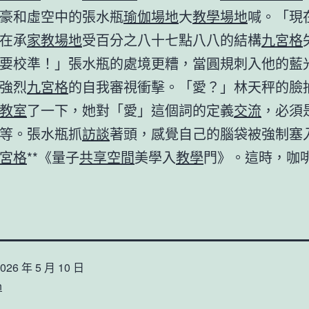
豪和虛空中的張水瓶
瑜伽場地
大
教學場地
喊。「現
在承
家教場地
受百分之八十七點八八的結構
九宮格
要校準！」張水瓶的處境更糟，當圓規刺入他的藍
強烈
九宮格
的自我審視衝擊。「愛？」林天秤的臉
教室
了一下，她對「愛」這個詞的定義
交流
，必須
等。張水瓶抓
訪談
著頭，感覺自己的腦袋被強制塞
宮格
**《量子
共享空間
美學入
教學
門》。這時，咖
026 年 5 月 10 日
n