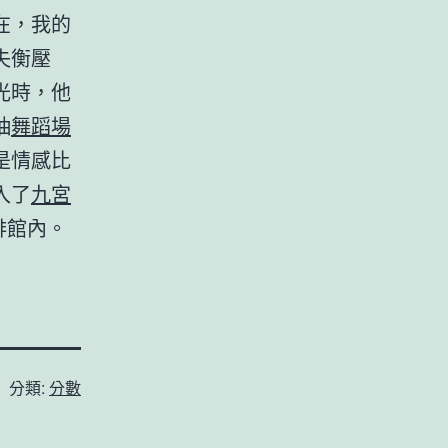
在，我的
失衡壓
光時，他
抽
舞蹈場
是情感比
入了
九宮
啡館內。
分類:
分數