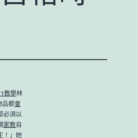
對1教學
林
物品都
會
都必須以
親
家教
自
正！」她