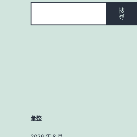
搜
尋
彙整
2026 年 8 月