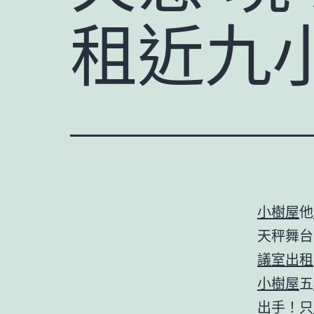
租近九
小樹屋
他
天秤舞台
議室出租
小樹屋
五
出手！只