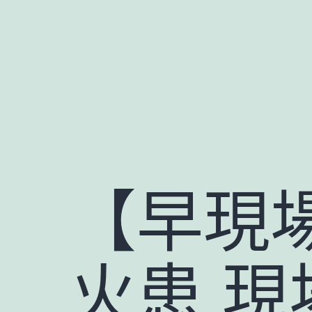
跳
至
主
要
內
容
【早現
火患 