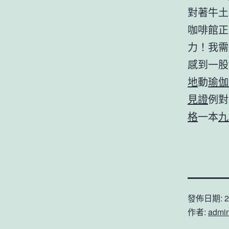
對著牛土
咖啡館正
力！我需
感到一股
地
動
瑜伽
見證
例對
格
一本
九
發佈日期:
2
作者:
admi