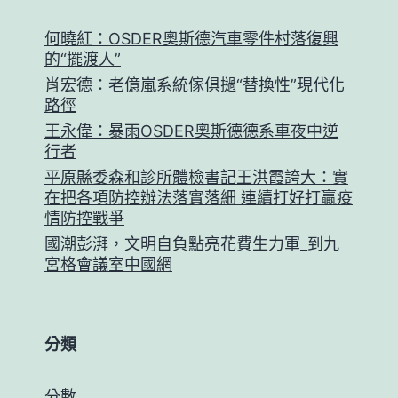
何曉紅：OSDER奧斯德汽車零件村落復興
的“擺渡人”
肖宏德：老億嵐系統傢俱撾“替換性”現代化
路徑
王永偉：暴雨OSDER奧斯德德系車夜中逆
行者
平原縣委森和診所體檢書記王洪霞誇大：實
在把各項防控辦法落實落細 連續打好打贏疫
情防控戰爭
國潮彭湃，文明自負點亮花費生力軍_到九
宮格會議室中國網
分類
分數