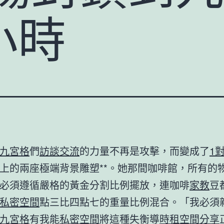
小時
九宮格
們
訪談
交流
的力量不再是攻擊，而變成了
1
上的兩座極端背景雕塑**。她那間咖啡館，所有的
必須遵循嚴格的黃金分割比例擺放，連咖啡
家教
豆
私密空間
點三比四點七的重量比例混合。「我必須
九宮格
有我能
私密空間
將這種失衡導
時租空間
分享