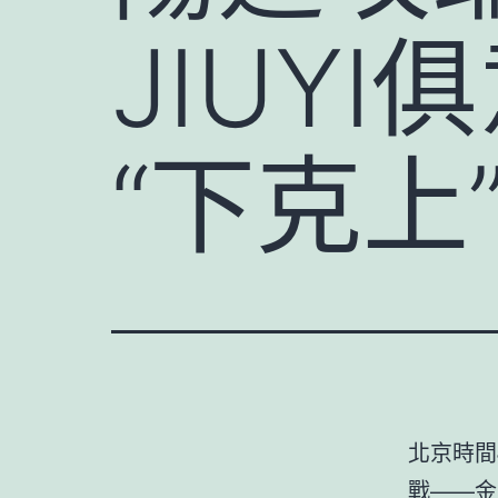
JIUY
“下克上
北京時間
戰——金