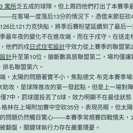
R3 寓所
乏五成的球隊。但上周四他們打出了本賽季
——在客場一度落后13分的情況下，憑借末節狂砍4
126比121力克快船，將季后賽盼望延續到了最后
季最年夜的變化不在進攻端，而在于戍守。在送走
，他們的戍
日式住宅設計
守效力從上賽季的聯盟第2
設計
升至第10位，搶斷數高居聯盟第二，場均僅讓
3分，排名聯盟第六。
端，太陽的問題著實不小，焦點德文·布克本賽季場
分6次助攻，是球隊進攻的第一發起點。但是上一場對
投僅7中，罰球還投丟了5球，效力明顯不在最佳狀態
·格林在上場附加賽中空砍35分，表現亮眼，但太
的問題仍然觸目驚心——本賽季常規賽四戰懦夫，
被翻盤，關鍵球執行力存在嚴重隱憂。