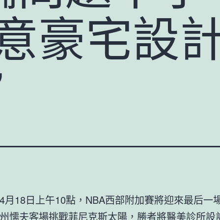
I俱意豪宅設
”
4月18日上午10點，NBA西部附加賽將迎來最后一
州懦夫客場挑戰菲尼克斯太陽，勝者將
醫美診所設