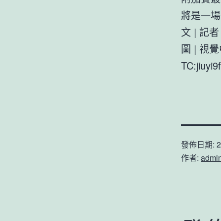
將是一場
文 | 記
圖 | 視
TC:jiuyi
發佈日期:
2
作者:
admi