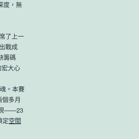
深度，無
席了上一
出戰成
缺籌碼
的宏大心
靈魂。本賽
兩個多月
——23
鎖定
空間