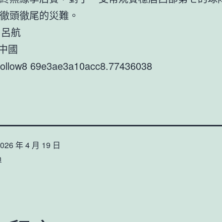
徹頭徹尾的災難。
者 呂航
覺中國
9follow8 69e3ae3a10acc8.77436038
026 年 4 月 19 日
n