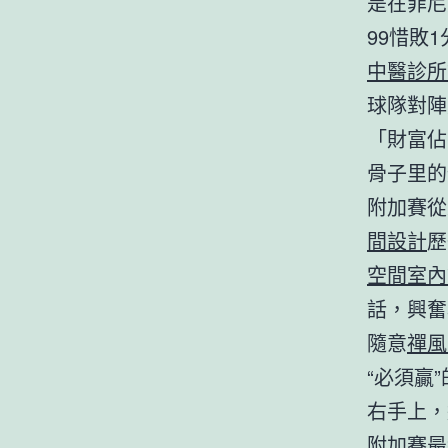
是在菲尼
99惜敗
中醫診所
球隊對陣
「財富佔
骨子里的
附加賽從
間設計
歷
空間室內
話，興奮
隨意
禪風
“必須贏
右手上，
附加賽最