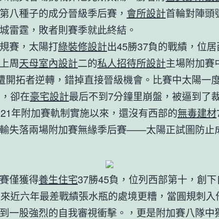
第八種子的成分晉級季后賽，
會所設計
首輪對陣頭
城雷霆，敗者則賽季就此終結。
規賽，太陽打
綠裝修設計
出45勝37負的戰績，位
上周
天母室內設計
二的
私人招待所設計
主場附加賽中
慘遭開拓者逆轉，錯掉直接晉級機會。比賽中太陽一
分，卻在
豪宅設計
最后不到7分鐘里崩盤，被逼到了
021年附加賽軌制實施以來，還沒有西部的
無毒建材
輸失落兩場附加賽無緣季后賽——太陽正試圖防止
賽僅獲得
養生住宅
37勝45負，位列西部第十，創下自
以來近六年最差戰績張水瓶的處境更糟，當圓規刺入
到一股強烈的自我審視衝擊。，更是附加賽八隊中