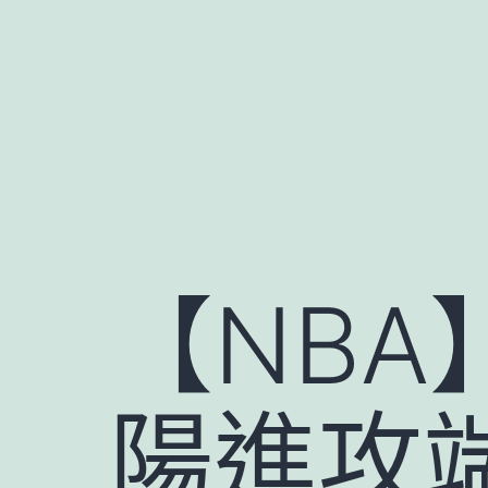
跳
至
主
要
內
容
【NB
陽進攻