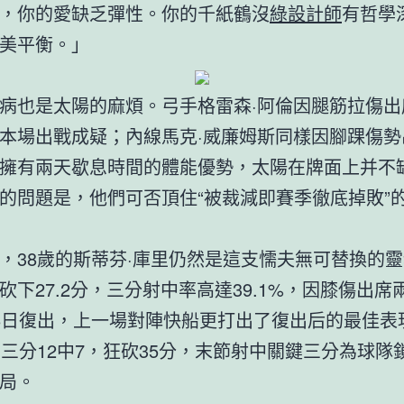
，你的愛缺乏彈性。你的千紙鶴沒
綠設計師
有哲學
美平衡。」
病也是太陽的麻煩。弓手格雷森·阿倫因腿筋拉傷出
本場出戰成疑；內線馬克·威廉姆斯同樣因腳踝傷勢
擁有兩天歇息時間的體能優勢，太陽在牌面上并不
的問題是，他們可否頂住“被裁減即賽季徹底掉敗”
，38歲的斯蒂芬·庫里仍然是這支懦夫無可替換的
砍下27.2分，三分射中率高達39.1%，因膝傷出席
6日復出，上一場對陣快船更打出了復出后的最佳表現
，三分12中7，狂砍35分，末節射中關鍵三分為球隊
局。