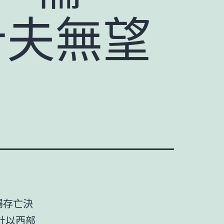
計夫無望
場存亡決
計
以西部