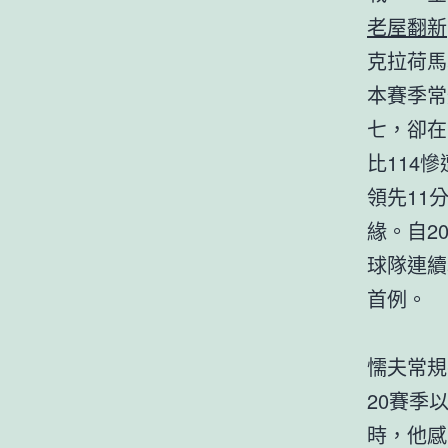
老屋翻新
克拉荷馬
本賽季常
七，卻在
比114
領先11
緣。自2
球隊連續
首例。
懦夫常規
20賽季
時，他感