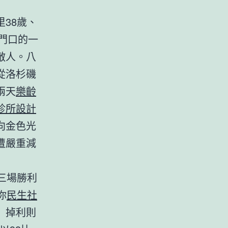
38歲、
門口的一
敵人。八
從洛杉磯
兩天
樂齡
診所設計
向金色光
遭嚴重減
三場勝利
你
民生社
」掉利則