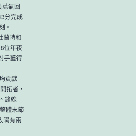
最蕩氣回
3分完成
一刻。
杜蘭特和
8位年夜
對手獲得
均貢獻
陣開拓者，
。鋒線
陽整體末節
太陽有兩