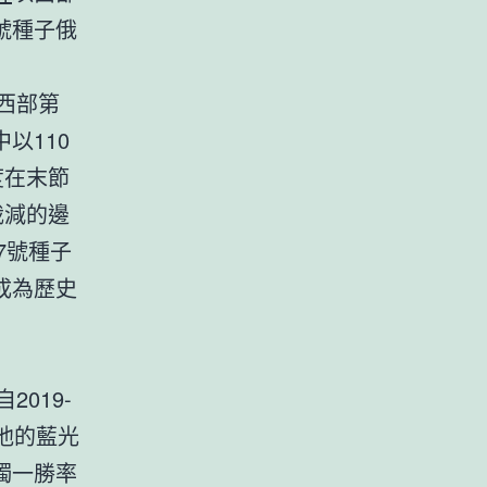
號種子俄
居西部第
以110
度在末節
裁減的邊
7號種子
成為歷史
2019-
他的藍光
獨一勝率