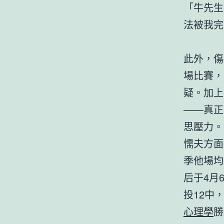
「牛先生
法被我完
此外，傷
場比賽，
疑。加上
——真正
思壓力。
懦夫方面
季他場均
后于4月
投12中
心理學
勝