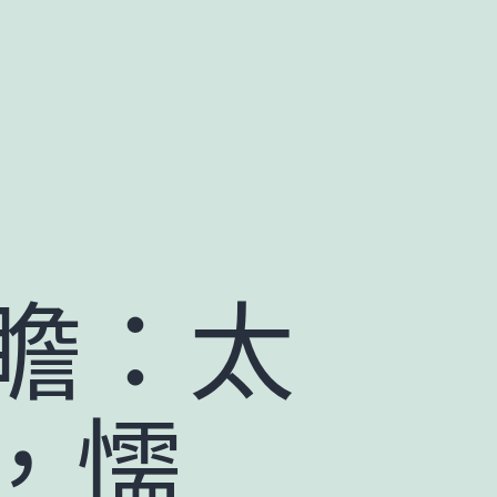
前瞻：太
，懦