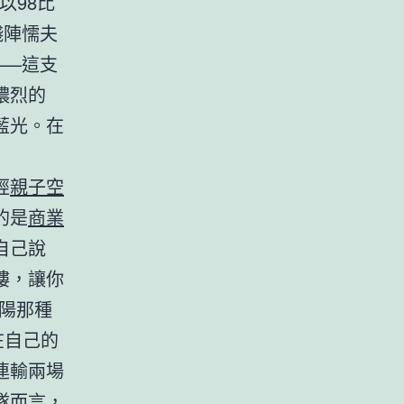
以98比
殘陣懦夫
——這支
濃烈的
藍光。在
經
親子空
的是
商業
自己說
樓，讓你
陽那種
在自己的
連輸兩場
隊而言，