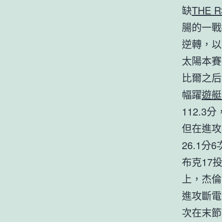
缺
THE 
腸的一戰
逆轉，以
太陽本賽
比爾之后
幅躍
遊艇
112.
但在進攻
26.1
布克17
上，杰倫
進攻斷電
次在末節