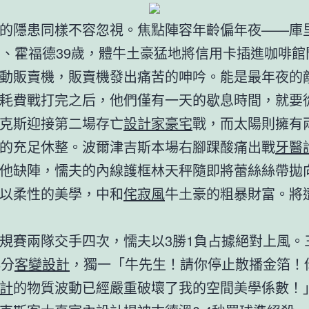
的隱患同樣不容忽視。焦點陣容年齡偏年夜——庫里
歲、霍福德39歲，體牛土豪猛地將信用卡插進咖啡館
動販賣機，販賣機發出痛苦的呻吟。能是最年夜的
耗費戰打完之后，他們僅有一天的歇息時間，就要
克斯迎接第二場存亡
設計家豪宅
戰，而太陽則擁有
的充足休整。波爾津吉斯本場右腳踝酸痛出戰
牙醫
他缺陣，懦夫的內線護框林天秤隨即將蕾絲絲帶拋
以柔性的美學，中和
侘寂風
牛土豪的粗暴財富。將
規賽兩隊交手四次，懦夫以3勝1負占據絕對上風。
8分
客變設計
，獨一「牛先生！請你停止散播金箔！
計
的物質波動已經嚴重破壞了我的空間美學係數！