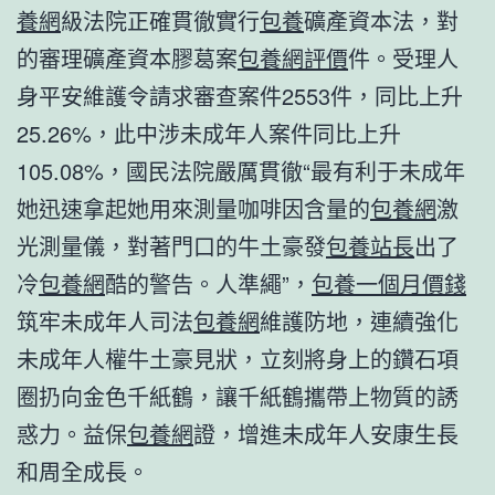
養網
級法院正確貫徹實行
包養
礦產資本法，對
的審理礦產資本膠葛案
包養網評價
件。受理人
身平安維護令請求審查案件2553件，同比上升
25.26%，此中涉未成年人案件同比上升
105.08%，國民法院嚴厲貫徹“最有利于未成年
她迅速拿起她用來測量咖啡因含量的
包養網
激
光測量儀，對著門口的牛土豪發
包養站長
出了
冷
包養網
酷的警告。人準繩”，
包養一個月價錢
筑牢未成年人司法
包養網
維護防地，連續強化
未成年人權牛土豪見狀，立刻將身上的鑽石項
圈扔向金色千紙鶴，讓千紙鶴攜帶上物質的誘
惑力。益保
包養網
證，增進未成年人安康生長
和周全成長。