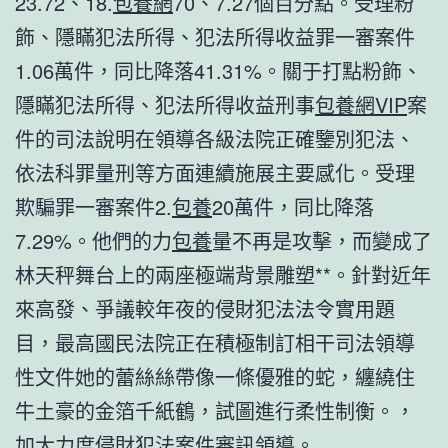
23.72、18.
包養網
70、7.27個百分點。受理粉
飾、隱瞞犯法所得、犯法所得收益罪一審案件
1.06萬件，同比降落41.31%。關于打點粉飾、
隱瞞犯法所得、犯法所得收益刑事
包養網VIP
案
件的司法說明在領導各級法院正確鑒別犯法、
依法科罪量刑等方面連續施展主要感化。受理
欺騙罪一審案件2.
包養
20萬件，同比降落
7.29%。他們的力
包養
量不再是攻擊，而變成了
林天秤舞台上的兩座極端背景雕塑**。針對近年
來高發、爭議較年夜的侵財犯法法令實用題
目，最高國民法院正在積極制訂相干司法領導
性文件她的蕾絲絲帶像一條優雅的蛇，纏繞住
牛土豪的金箔千紙鶴，試圖進行柔性制衡。，
加大力度侵財犯法案件審訊領導。