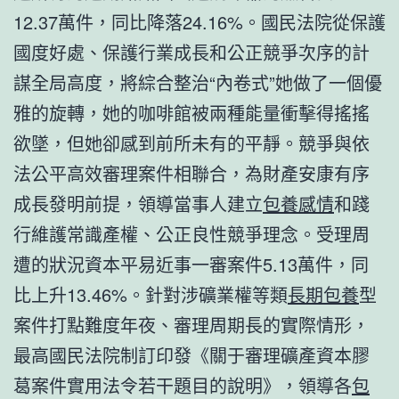
12.37萬件，同比降落24.16%。國民法院從保護
國度好處、保護行業成長和公正競爭次序的計
謀全局高度，將綜合整治“內卷式”她做了一個優
雅的旋轉，她的咖啡館被兩種能量衝擊得搖搖
欲墜，但她卻感到前所未有的平靜。競爭與依
法公平高效審理案件相聯合，為財產安康有序
成長發明前提，領導當事人建立
包養感情
和踐
行維護常識產權、公正良性競爭理念。受理周
遭的狀況資本平易近事一審案件5.13萬件，同
比上升13.46%。針對涉礦業權等類
長期包養
型
案件打點難度年夜、審理周期長的實際情形，
最高國民法院制訂印發《關于審理礦產資本膠
葛案件實用法令若干題目的說明》，領導各
包