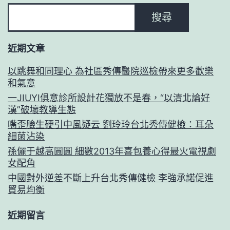
搜尋
近期文章
以跳舞和同理心 為社區秀傳醫院巡檢帶來更多歡樂
和氣意
一JIUYI俱意診所設計花獨放不是春，“以清北論好
漢”破壞教導生態
嘴歪臉生硬引中風疑云 劉玲玲台北秀傳健檢：耳朵
細菌沾染
孫儷于越高圓圓 細數2013年喜包養心得最火電視劇
女配角
中國對外逆差不斷上升台北秀傳健檢 李強承諾促進
貿易均衡
近期留言