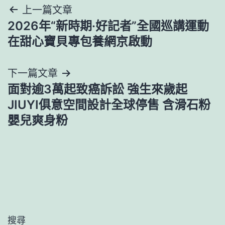
文
上一篇文章
2026年“新時期·好記者”全國巡講運動
章
在甜心寶貝專包養網京啟動
導
下一篇文章
覽
面對逾3萬起致癌訴訟 強生來歲起
JIUYI俱意空間設計全球停售 含滑石粉
嬰兒爽身粉
搜尋