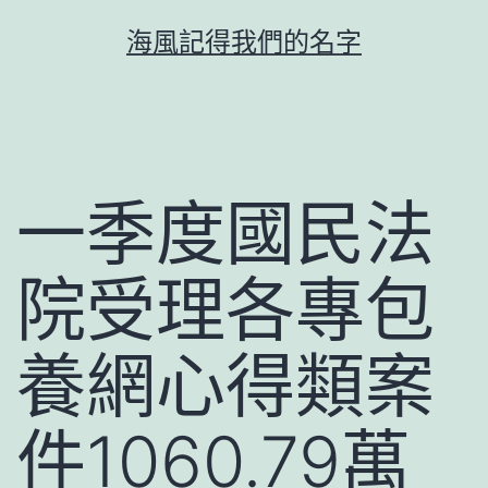
跳
海風記得我們的名字
至
主
要
內
容
一季度國民法
院受理各專包
養網心得類案
件1060.79萬