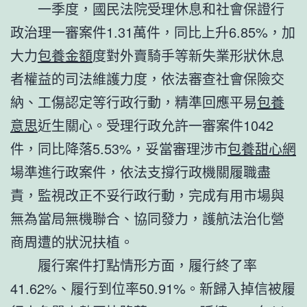
一季度，國民法院受理休息和社會保證行
政治理一審案件1.31萬件，同比上升6.85%，加
大力
包養金額
度對外賣騎手等新失業形狀休息
者權益的司法維護力度，依法審查社會保險交
納、工傷認定等行政行動，精準回應平易
包養
意思
近生關心。受理行政允許一審案件1042
件，同比降落5.53%，妥當審理涉市
包養甜心網
場準進行政案件，依法支撐行政機關履職盡
責，監視改正不妥行政行動，完成有用市場與
無為當局無機聯合、協同發力，護航法治化營
商周遭的狀況扶植。
履行案件打點情形方面，履行終了率
41.62%、履行到位率50.91%。新歸入掉信被履