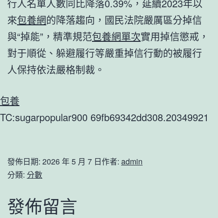
行人名單人數同比降落0.39%，延續2023年以
來
包養網
的降落趨向，國民法院嚴厲區分掉信
與“掉能”，精準規范
包養網單次
實用掉信懲戒，
對于順從、躲避履行等嚴重掉信行動的被履行
人保持依法嚴格制裁。
包養
TC:sugarpopular900 69fb69342dd308.20349921
發佈日期:
2026 年 5 月 7 日
作者:
admin
分類:
分數
發佈留言