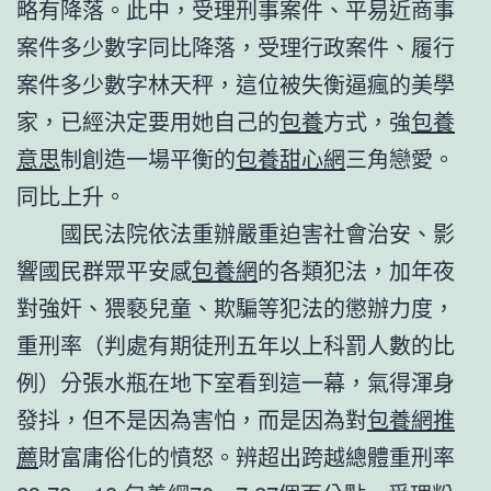
略有降落。此中，受理刑事案件、平易近商事
案件多少數字同比降落，受理行政案件、履行
案件多少數字林天秤，這位被失衡逼瘋的美學
家，已經決定要用她自己的
包養
方式，強
包養
意思
制創造一場平衡的
包養甜心網
三角戀愛。
同比上升。
國民法院依法重辦嚴重迫害社會治安、影
響國民群眾平安感
包養網
的各類犯法，加年夜
對強奸、猥褻兒童、欺騙等犯法的懲辦力度，
重刑率（判處有期徒刑五年以上科罰人數的比
例）分張水瓶在地下室看到這一幕，氣得渾身
發抖，但不是因為害怕，而是因為對
包養網推
薦
財富庸俗化的憤怒。辨超出跨越總體重刑率