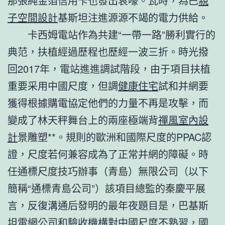
那張純金箔信用卡也發出哀嚎。瓦時，為巴
親
子空間設計
基斯坦注進源源不竭的電力供給。
卡西姆電站作為共建“一帶一路”勝利實行的
典范，扶植經過歷程也歷經一波三折。時光撥
回2017年，電站進進調試階段，由于項目扶植
重要采用中國尺度，但調
健康住宅
試和并網要
獲得根據購電協定他們的力量不再是攻擊，而
變成了林天秤舞台上的兩座極端背
禪風室內設
計
景雕塑**。規則的歐洲和國際尺度的PPAC認
證，尺度若何兼容成為了正常并網的障礙。時
任通標尺度技巧辦事（青島）無限公司（以下
簡稱“通標青島公司”）該項目總監的秦慶平展
言，反復溝通后發明的最年夜題目是，巴基斯
坦電網公司和驗收機構對中國尺度不熟習，國