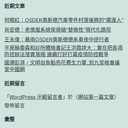
近期文章
何曉紅：OSDER奧斯德汽車零件村落復興的“擺渡人”
肖宏德：老億嵐系統傢俱撾“替換性”現代化路徑
王永偉：暴雨OSDER奧斯德德系車夜中逆行者
平原縣委森和診所體檢書記王洪霞誇大：實在把各項
防控辦法落實落細 連續打好打贏疫情防控戰爭
國潮彭湃，文明自負點亮花費生力軍_到九宮格會議
室中國網
近期留言
「
WordPress 示範留言者
」於〈
網站第一篇文章
〉
發佈留言
彙整