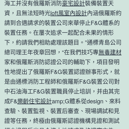
海工并沒有俄羅斯消防
豪宅設計
裝備裝置天
資，且無法短時光
loft風室內設計
內涵俄羅斯約
請到合適請求的裝置公司來華停止F&G體系的
裝置任務。在屢次追求一起配合未果的情形
下，約請我們相助處理該題目。”通標青島公司
總司理王年夜章回想，“在我們技巧專
無毒建材
家和俄羅斯消防認證公司的輔助下，項目發明
性地提出了俄羅斯F&G裝置認證辦事形式，就
是由通標消防工程師和俄羅斯F&G裝置公司對
中石油海工F&G裝置職員停止培訓，并由其完
成F&
樂齡住宅設計
amp;G體系從design、來料
查驗、裝置監視、裝置后審查、現場調試和見
證等任務，終極由俄羅斯認證機構見證和測試