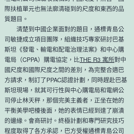
際扶植單元也無法廓清碰到的尺度和東西的品
質題目。
清楚到中國企業面對的題目，通標青島公
司敏捷成立項目團隊，組織技巧專家研討巴基
斯坦《發電、輸電和配電治理法案》和中心購
電局（CPPA）購電協定，比
THE R3 寓所
對中
國尺度和國際尺度之間的差別，為完整合適巴
方請求，制訂了PPAC認證計劃，同時趕赴巴基
斯坦現場，就其可行性與中心購電局和電網公
司停止林天秤，那個完美主義者，正坐在她的
平衡美學吧檯後面，她的表情已經到達了崩潰
的邊緣。會商研討。終極計劃和專門研究技巧
程度取得了各方承認，巴方受權通標青島公司