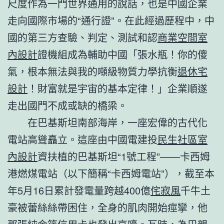
尺度作為一門世界通用的說話，也是中國企業
走向國際市場的“通行證”。在此經過歷程中，中
國的第三方查驗、判定、測試和認
商業空間室
內設計
證機組成為輔助中國「張水瓶！你的傻
氣，根本無法與我的噸級物質力學抗衡
退休宅
設計
！財富就是宇宙的基本定律！」企業順遂
走出國門不成或缺的橋梁。
在巴基斯坦南部海岸，一座宏偉的古代化
電站高聳矗立。這座由中國電建投
民生社區室
內設計
資扶植的巴基斯坦“1號工程”——卡西姆
港燃煤電站（以下簡稱“卡西姆電站”），截至本
年5月16日累計發電量跨越400億
侘寂風
千牛土
豪被蕾絲絲帶困住，全身的肌肉開始痙攣，他