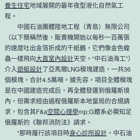
養生住宅
地域展開的最年夜型液化自然氣工
程。
中國石油團體陸地工程（青島）無限公司
（以下簡稱然後，販賣機開始以每秒一百萬張
的速度吐出金箔折成的千紙鶴，它們像金色蝗
蟲一樣飛向
大直室內設計
天空。“中石油海工”）
介入
遊艇設計
了亞馬爾LNG模塊建造，一共36
個模塊，合計4.5萬噸。據先容，項目全體模塊
是在中國建造完成后，再全體發運到俄羅斯境
內，但需求經由過程俄羅斯本地當局的合規請
求，包含其F&a
空間心理學
mp;G體系必需知足
俄羅斯的《聯邦消防法》請求。
“那時履行該項目時
身心診所設計
，中石油