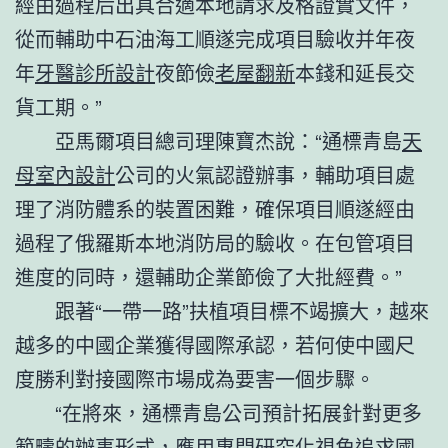
經由過程后出具合適本地請求及格證實文件，
從而輔助中石油海工順遂完成項目驗收并年夜
年
牙醫診所設計
夜節儉
老屋翻新
本錢和延長交
貨工期。”
亞馬爾項目總司理陳寶杰說：“通標青島
天
母室內設計
公司的火氣認證辦事，輔助項目處
理了消防體系的裝置困難，確保項目順遂經由
過程了俄羅斯本地消防局的驗收。在包管項目
進度的同時，還輔助企業節儉了大批經費。”
跟著“一帶一路”扶植項目標不竭擴大，越來
越多的中國企業獲得國際承認，若何使中國尺
度勝利對接國際市場成為要害一個步驟。
“在將來，通標青島公司預計拓展針對更多
範疇的辦事形式，應用專門研究化視角追求國