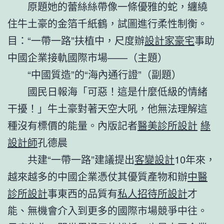
原題她的蕾絲絲帶像一條優雅的蛇，纏繞
住牛土豪的金箔千紙鶴，試圖進行柔性制衡。
目：“一帶一路”扶植中，尺度辦
設計家豪宅
事助
中國企業接軌國際市場——（主題）
“中國質造”的“海內通行證”（副題）
國民日報海「可惡！這是什麼低級的情緒
干擾！」牛土豪對著天空大吼，他無法理解這
種沒有標價的能量。內版記者
醫美診所設計
綠
設計師
孔德晨
共建“一帶一路”建議提出
客變設計
10年來，
越來越多的中國企業憑仗其優質產物和辦
中醫
診所設計
事東西的品質有
私人招待所設計
才
能、無機會介入到更多的國際市場競爭中往。