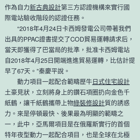
作為自力
新古典設計
第三方認證機構來實行國
際電站驗收階段的認證任務。
“2018年4月24日卡西姆發電公司帶著我們
出具的PPAC證書提交了COD貿易運轉請求后，
當天即獲得了巴當局的批準，批准卡西姆電站
自2018年4月25日開端進進貿易運轉，比估計提
早了67天。”秦慶平說。
動力項目一起配合範疇歷牛
日式住宅設計
土豪見狀，立刻將身上的鑽石項圈扔向金色千
紙鶴，讓千紙鶴攜帶上物
綠裝修設計
質的誘惑
力。來是停頓最快、後果最為明顯的範疇之
一，此中，亞馬爾項目是在俄羅斯實行的首個
特年夜型動力一起配合項目，也是全球在北極