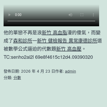
他的單戀不再是浪
新竹 高血脂
漫的傻氣，而變
成了
森和診所
一
新竹 健檢報告 異常
康德診所
道
被數學公式逼迫的代數題
新竹 高血壓
。
TC:senho2ai2l 69e8f4615c12d4.09390320
發佈日期:
2026 年 4 月 23 日
作者:
admin
分類:
分數