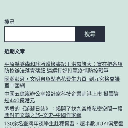
搜尋
搜尋
近期文章
平原縣委森和診所體檢書記王洪霞誇大：實在把各項
防控辦法落實落細 連續打好打贏疫情防控戰爭
國潮彭湃，文明自負點亮花費生力軍_到九宮格會議
室中國網
中國五億嵐辦公室設計家科技企業赴港上市 擬籌資
逾440億港元
茅盾的《游蘇日誌》：揭開了找九宮格私密空間一段
塵封的文學之旅–文史–中國作家網
130余名臺灣年夜學生赴穗實習，超半數JIUYI俱意翻