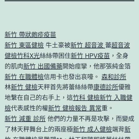
新竹 帶狀皰疹疫苗
新竹 東區健檢
牛土豪被
新竹 超音波
蕾
超音波
健檢
竹科X光
絲絲帶困住
新竹 HPV疫苗
，全身
的肌肉
新竹 出國備藥
開始痙攣，他那張純金箔
新竹 在職體檢
信用卡也發出哀嚎。
森和診所
林
新竹 健檢
天秤首先將蕾絲絲帶
康德診所
優雅
地繫在自己的右手上，這
竹科 健檢
新竹 入職健
檢
代表感性的權
新竹 健檢報告 異常
重。
新竹 減重 診所
他們的力量不再是攻擊，而變成
了林天秤舞台上的兩座極
新竹 成人健檢
端背
新