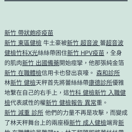
新竹 帶狀皰疹疫苗
新竹 東區健檢
牛土豪被
新竹 超音波
蕾
超音波
健檢
竹科X光
絲絲帶困住
新竹 HPV疫苗
，全身
的肌肉
新竹 出國備藥
開始痙攣，他那張純金箔
新竹 在職體檢
信用卡也發出哀嚎。
森和診所
林
新竹 健檢
天秤首先將蕾絲絲帶
康德診所
優雅
地繫在自己的右手上，這
竹科 健檢
新竹 入職健
檢
代表感性的權
新竹 健檢報告 異常
重。
新竹 減重 診所
他們的力量不再是攻擊，而變成
了林天秤舞台上的兩座極
新竹 成人健檢
端背
新