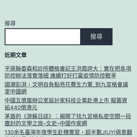
搜尋
搜尋
近期文章
平原縣委森和診所體檢書記王洪霞誇大：實在把各項
防控辦法落實落細 連續打好打贏疫情防控戰爭
國潮彭湃，文明自負點亮花費生力軍_到九宮格會議
室中國網
中國五億嵐辦公室設計家科技企業赴港上市 擬籌資
逾440億港元
茅盾的《游蘇日誌》：揭開了找九宮格私密空間一段
塵封的文學之旅–文史–中國作家網
130余名臺灣年夜學生赴穗實習，超半數JIUYI俱意翻