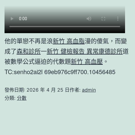
他的單戀不再是浪
新竹 高血脂
漫的傻氣，而變
成了
森和診所
一
新竹 健檢報告 異常
康德診所
道
被數學公式逼迫的代數題
新竹 高血壓
。
TC:senho2ai2l 69eb976c9ff700.10456485
發佈日期:
2026 年 4 月 25 日
作者:
admin
分類:
分數