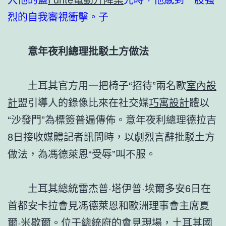
烈的自我審視衝擊。子
意年夜利總理批駁土方做法
土耳其官方用一把椅子“招待”兩名歐
室內設
計
盟引導人的錄像比來在社交媒
巧寓設計
體以
“沙發門”為標簽普遍傳佈。意年夜利總理德拉吉
8日接收媒體記者訊問時，以劇烈言辭批駁土方
做法，為馮德萊恩“受辱”叫不服。
土耳其總統雷杰普·塔伊普·埃爾多安6日在
首都安卡拉會見馮德萊恩和歐洲理事會主席夏
爾·米歇爾。位于總統府的會見現場，土耳其國