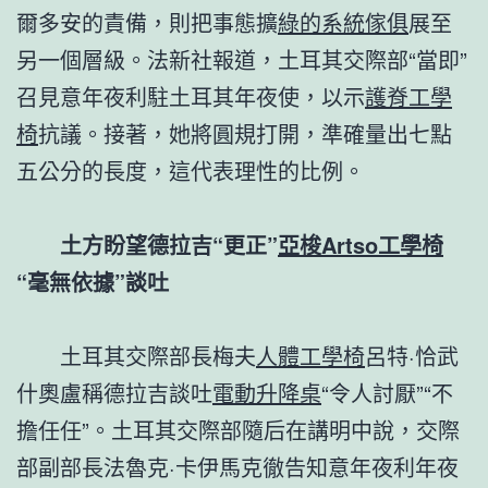
爾多安的責備，則把事態擴
綠的系統傢俱
展至
另一個層級。法新社報道，土耳其交際部“當即”
召見意年夜利駐土耳其年夜使，以示
護脊工學
椅
抗議。接著，她將圓規打開，準確量出七點
五公分的長度，這代表理性的比例。
土方盼望德拉吉“更正”
亞梭Artso工學椅
“毫無依據”談吐
土耳其交際部長梅夫
人體工學椅
呂特·恰武
什奧盧稱德拉吉談吐
電動升降桌
“令人討厭”“不
擔任任”。土耳其交際部隨后在講明中說，交際
部副部長法魯克·卡伊馬克徹告知意年夜利年夜