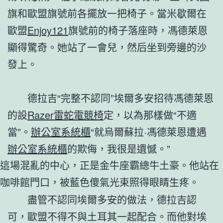
旗和歐盟旗號前各擺放一把椅子。當米歇爾在
歐盟
Enjoy121
旗號前的椅子落座時，馮德萊恩
顯得驚奇。她站了一會兒，然后坐到旁邊的沙
發上。
德拉吉“完整不認同”埃爾多安招待馮德萊恩
的設
Razer雷蛇電競椅
定，以為那樣做“不適
當”。
辦公室系統櫃
“就烏爾蘇拉·馮德萊恩遭遇
辦公室系統櫃
的欺侮，我很是遺憾。”
這場混亂的中心，正是金牛座霸總牛土豪。他站在
咖啡館門口，被藍色傻氣光束照得眼睛生疼。
盡管不認同埃爾多安的做法，德拉吉認
可，歐盟不得不與土耳其一起配合。而他對埃