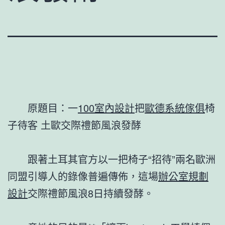
原題目：一
100室內設計
把
歐德系統傢俱
椅
子待客 土歐交際禮節風浪發酵
跟著土耳其官方以一把椅子“招待”兩名歐洲
同盟引導人的錄像普遍傳佈，這場
辦公室規劃
設計
交際禮節風浪8日持續發酵。