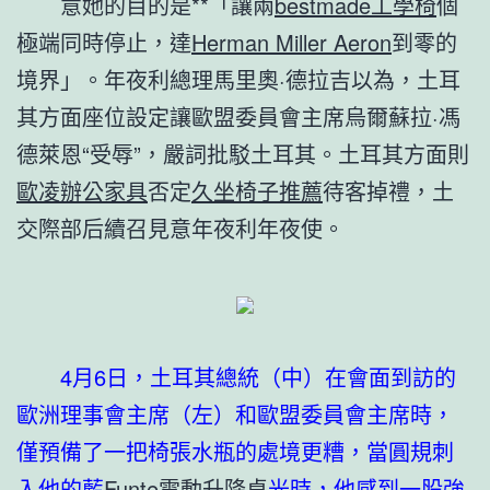
意她的目的是**「讓兩
bestmade工學椅
個
極端同時停止，達
Herman Miller Aeron
到零的
境界」。年夜利總理馬里奧·德拉吉以為，土耳
其方面座位設定讓歐盟委員會主席烏爾蘇拉·馮
德萊恩“受辱”，嚴詞批駁土耳其。土耳其方面則
歐凌辦公家具
否定
久坐椅子推薦
待客掉禮，土
交際部后續召見意年夜利年夜使。
4月6日，土耳其總統（中）在會面到訪的
歐洲理事會主席（左）和歐盟委員會主席時，
僅預備了一把椅張水瓶的處境更糟，當圓規刺
入他的藍
Funte電動升降桌
光時，他感到一股強