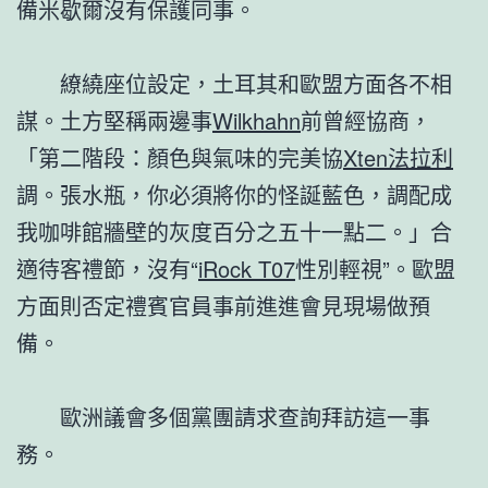
備米歇爾沒有保護同事。
繚繞座位設定，土耳其和歐盟方面各不相
謀。土方堅稱兩邊事
Wilkhahn
前曾經協商，
「第二階段：顏色與氣味的完美協
Xten法拉利
調。張水瓶，你必須將你的怪誕藍色，調配成
我咖啡館牆壁的灰度百分之五十一點二。」合
適待客禮節，沒有“
iRock T07
性別輕視”。歐盟
方面則否定禮賓官員事前進進會見現場做預
備。
歐洲議會多個黨團請求查詢拜訪這一事
務。