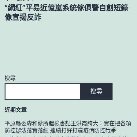
覽
“網紅”平易近億嵐系統傢俱警自創短錄
像宣揚反詐
搜尋
搜尋
近期文章
平原縣委森和診所體檢書記王洪霞誇大：實在把各項
防控辦法落實落細 連續打好打贏疫情防控戰爭