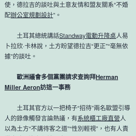
使，德拉吉的談吐與土意友情和盟友關系“不婚
配
辦公室規劃設計
”。
土耳其總統講話
Standway電動升降桌
人易
卜拉欣·卡林說，土方盼望德拉吉“更正”“毫無依
據”的談吐。
歐洲議會多個黨團請求查詢拜
Herman
Miller Aeron
訪這一事務
土耳其官方以一把椅子“招待”兩名歐盟引導
人的錄像觸發言論熱議，有
系統櫃工廠直營
人
以為土方“不講待客之道”“性別輕視”，也有人責