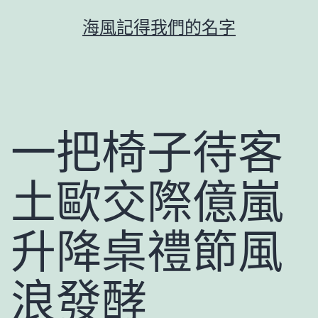
跳
海風記得我們的名字
至
主
要
內
容
一把椅子待客
土歐交際億嵐
升降桌禮節風
浪發酵