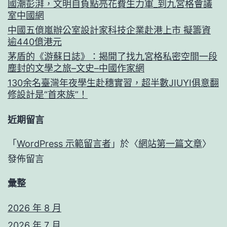
國潮彭湃，文明自負點亮花費生力軍_到九宮格會議
室中國網
中國五億嵐辦公室設計家科技企業赴港上市 擬籌資
逾440億港元
茅盾的《游蘇日誌》：揭開了找九宮格私密空間一段
塵封的文學之旅–文史–中國作家網
130余名臺灣年夜學生赴穗實習，超半數JIUYI俱意翻
修設計是“首來族”！
近期留言
「
WordPress 示範留言者
」於〈
網站第一篇文章
〉
發佈留言
彙整
2026 年 8 月
2026 年 7 月