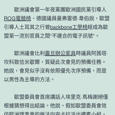
歐洲議會第一年夜黨團歐洲國民黨引導人
ROG電競椅
、德國議員曼弗雷德·韋伯說，歐盟
引導人土耳其之行曾
backbone工學椅
經成為歐
盟第一流別官員之間“不連合的電子訊號”。
歐洲議會比利
震旦辦公家具
時議員阿茜塔·
坎科致信米歇爾，質疑此次會見的預備任務。
她說，會見似乎沒有依照優先次序預備，而是
以男性為主導的方法。
歐盟委員會首席講話人埃里克·馬梅謝絕僅
根據猜想得出結論。他說，假如歐盟委員會效
仿歐洲理事會的做法向安卡拉派出禮賓小組，