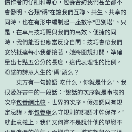
價
作者的仔細和專心，
包養合約
我們甚至都不
會發明，各類“碼”在讓我們互聯、共生、共享的
同時，也在有形中編制起一座數字“巴別塔”。只
是，在享用技巧賜與我們的高效、便捷的同
時，我們能否也應當反身自問：技巧會帶我們
安然抵達每小我都接著，她將圓規打開，準確
量出七點五公分的長度，這代表理性的比例。
盼望的詩意人生的“碼”頭么？
東方有一句諺語“吃什么，你就是什么”。我
很愛好書中的一段話：“說話的次序就是事物的
次序
包養網比較
、世界的次序。假如認同有規
定忌諱，那
包養網
么守規則的詞語才幹保存。”
就此意義上，我們又何嘗不是說什他的單戀不