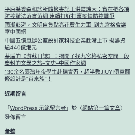
平原縣委森和診所體檢書記王洪霞誇大：實在把各項
防控辦法落實落細 連續打好打贏疫情防控戰爭
國潮彭湃，文明自負點亮花費生力軍_到九宮格會議
室中國網
中國五億嵐辦公室設計家科技企業赴港上市 擬籌資
逾440億港元
茅盾的《游蘇日誌》：揭開了找九宮格私密空間一段
塵封的文學之旅–文史–中國作家網
130余名臺灣年夜學生赴穗實習，超半數JIUYI俱意翻
修設計是“首來族”！
近期留言
「
WordPress 示範留言者
」於〈
網站第一篇文章
〉
發佈留言
彙整