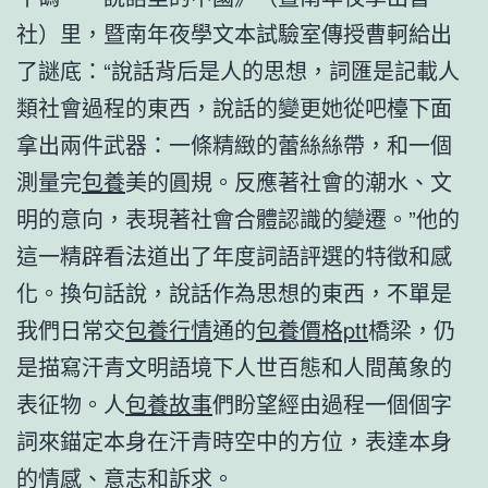
社）里，暨南年夜學文本試驗室傳授曹軻給出
了謎底：“說話背后是人的思想，詞匯是記載人
類社會過程的東西，說話的變更她從吧檯下面
拿出兩件武器：一條精緻的蕾絲絲帶，和一個
測量完
包養
美的圓規。反應著社會的潮水、文
明的意向，表現著社會合體認識的變遷。”他的
這一精辟看法道出了年度詞語評選的特徵和感
化。換句話說，說話作為思想的東西，不單是
我們日常交
包養行情
通的
包養價格ptt
橋梁，仍
是描寫汗青文明語境下人世百態和人間萬象的
表征物。人
包養故事
們盼望經由過程一個個字
詞來錨定本身在汗青時空中的方位，表達本身
的情感、意志和訴求。