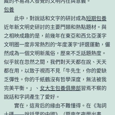
藏的不易為人發覺的文明內在與意義。
包養
此中，對說話和文字的研討成為
短期包養
近年新文明史研討的主要門類和熱點題材。與
之相映成趣的是，前幾年在東亞和西北亞漢字
文明圈一度非常熱烈的“年度漢字”評選運動，儼
然成為一個文明新風俗，歷來不乏話題熱度。
似乎就在忽然之間，我們對天天都在說、天天
都在用，以致于視而不見「牛先生，你的愛缺
乏彈性。你的千紙鶴沒有哲學深度，無法被我
完美平衡。」、
女大生包養俱樂部
習焉不察的
說話和字詞產生了愛好。
實在，這背后的緣由不難懂得。在《淘詞
十碼——說話里的中國》（暨南年夜學出書