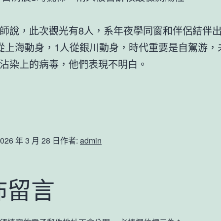
師說，此次觀光有8人，系年夜學同窗和伴侶結伴
從上海動身，1人從銀川動身，時代重要是自駕游，
沾染上的病毒，他們表現不明白。
026 年 3 月 28 日
作者:
admin
佈留言