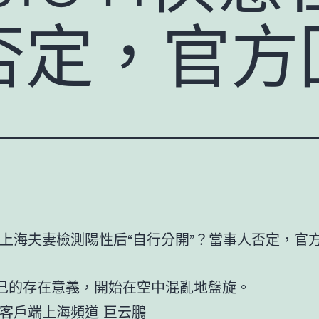
否定，官方
上海夫妻檢測陽性后“自行分開”？當事人否定，官
己的存在意義，開始在空中混亂地盤旋。
客戶端上海頻道 巨云鵬