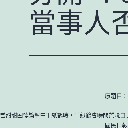
當事人
原題目：
當甜甜圈悖論擊中千紙鶴時，千紙鶴會瞬間質疑自
國民日報