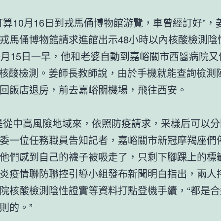
打算10月16日到戎馬俑博物館游覽，車曾經訂好”，
戎馬俑博物館請求進館出示48小時以內核酸檢測陰
0月15日一早，他和老婆自動到嘉峪關市西醫病院又
0的核酸檢測。姜師長教師說，由於手機就能查詢檢測
回飯店退房，前去嘉峪關機場，飛往西安。
是從中高風險地域來，依照防疫請求，采樣后可以分
委一位任務職員告知記者，嘉峪關市新冠摩羯座們
他們感到自己的襪子被吸走了，只剩下腳踝上的標
炎疫情聯防聯控引導小組發布新聞明白指出，兩人
院核酸檢測陰性證實等資料打點登機手續，“都是合
則的。”