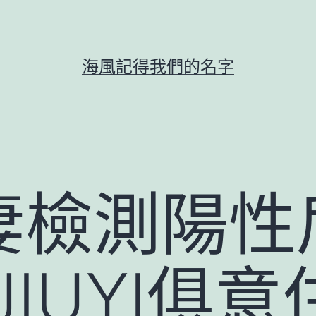
海風記得我們的名字
妻檢測陽性
JIUYI俱