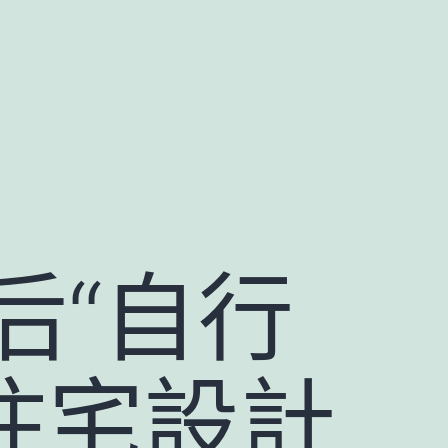
后“自行
意住宅設計