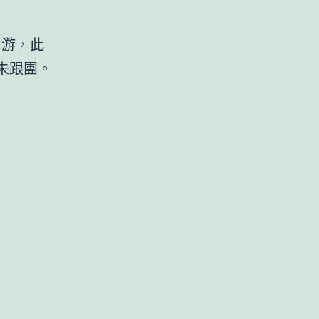
出游，此
未跟團。