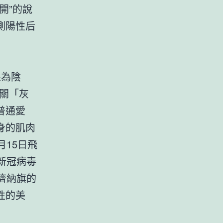
開”的說
測陽性后
果為陰
關「灰
普通愛
身的肌肉
15日飛
新冠病毒
濟納旗的
性的美