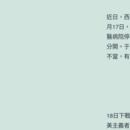
近日，西
月17日
醫病院停
分開。于
不當，有
18日下
美主義者