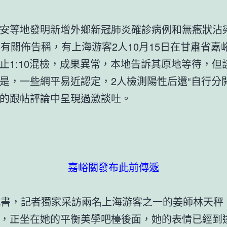
安等地發明新增外鄉新冠肺炎確診病例和無癥狀沾染
，有關佈告稱，有上海游客2人10月15日在甘肅省嘉
止1:10混檢，成果異常，本地告訴其原地等待，但
是，一些網平易近認定，2人檢測陽性后還“自行分
的跟帖評論中呈現過激談吐。
嘉峪關發布此前傳遞
戰書，記者獨家采訪兩名上海游客之一的姜師林天秤
，正坐在她的平衡美學吧檯後面，她的表情已經到