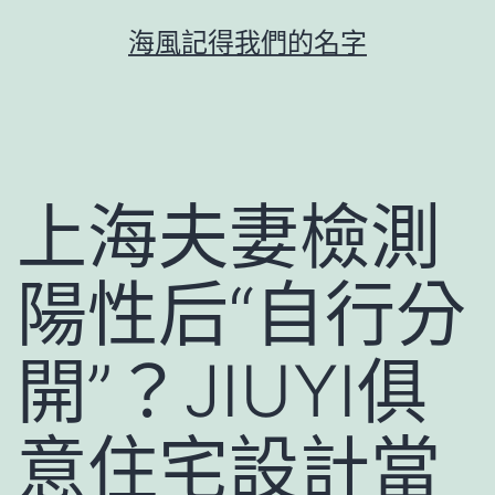
跳
海風記得我們的名字
至
主
要
內
容
上海夫妻檢測
陽性后“自行分
開”？JIUYI俱
意住宅設計當