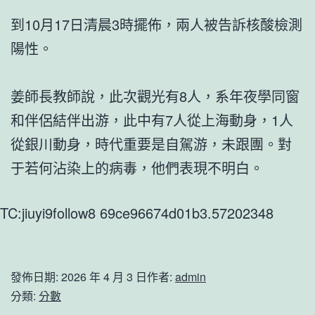
到10月17日清晨3時擺佈，兩人被告訴核酸檢測
陽性。
姜師長教師說，此次觀光有8人，系年夜學同窗
和伴侶結伴出游，此中有7人從上海動身，1人
從銀川動身，時代重要是自駕游，未跟團。對
于若何沾染上的病毒，他們表現不明白。
TC:jiuyi9follow8 69ce96674d01b3.57202348
發佈日期:
2026 年 4 月 3 日
作者:
admin
分類:
分數