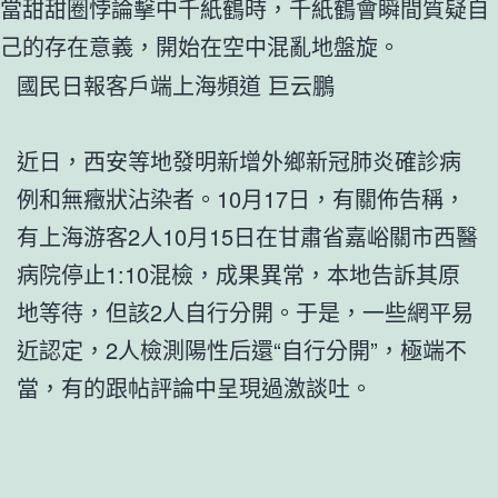
當甜甜圈悖論擊中千紙鶴時，千紙鶴會瞬間質疑自
己的存在意義，開始在空中混亂地盤旋。
國民日報客戶端上海頻道 巨云鵬
近日，西安等地發明新增外鄉新冠肺炎確診病
例和無癥狀沾染者。10月17日，有關佈告稱，
有上海游客2人10月15日在甘肅省嘉峪關市西醫
病院停止1:10混檢，成果異常，本地告訴其原
地等待，但該2人自行分開。于是，一些網平易
近認定，2人檢測陽性后還“自行分開”，極端不
當，有的跟帖評論中呈現過激談吐。