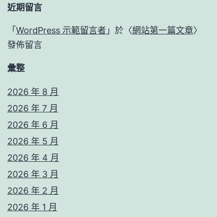
近期留言
「
WordPress 示範留言者
」於〈
網站第一篇文章
〉
發佈留言
彙整
2026 年 8 月
2026 年 7 月
2026 年 6 月
2026 年 5 月
2026 年 4 月
2026 年 3 月
2026 年 2 月
2026 年 1 月