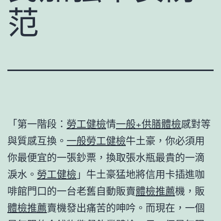
范
「第一階段：
勞工健檢
情
一般+供膳體檢
感對等
與質感互換。
一般勞工健檢
牛土豪，你必須用
你最便宜的一張鈔票，換取張水瓶最貴的一滴
淚水。
勞工健檢
」牛土豪猛地將信用卡插進咖
啡館門口的一台老舊自動販賣
體檢推薦
機，販
體檢推薦
賣機發出痛苦的呻吟。而現在，一個