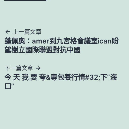
文
上一篇文章
蓬佩奧：amer到九宮格會議室ican盼
章
望樹立國際聯盟對抗中國
導
下一篇文章
覽
今 天 我 要 夸&專包養行情#32;下“海
口”