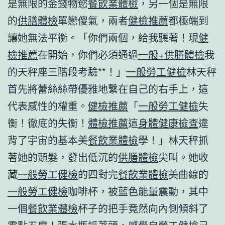
是無限的金錢物慾
餐飲業體檢
，另一個是無限
的
供膳體檢
單戀傻氣，兩者
健檢推薦
都極端到
讓她無法平衡。「你們兩個，給我聽著！現
健
檢推薦
在開始，你們必須通過
一般+供膳體檢
我
的天秤座三階段考驗**！」
一般勞工健檢
林天秤
首先將蕾絲絲帶優雅地繫在自己的右手上，這
代表感性的權重。
健檢推薦
「
一般勞工健檢
失
衡！徹底的失衡！
體檢推薦
這
身體健康檢查
違
背了宇宙的基本美
餐飲業體檢
學！」林天秤抓
著她的頭髮，發出低沉的
供膳體檢
尖叫。她收
藏
一般勞工健檢
的四對完
餐飲業體檢
美曲線的
一般勞工健檢
咖啡杯，被藍色能量震動，其中
一個
餐飲業體檢
杯子的把手竟然向內側傾斜了