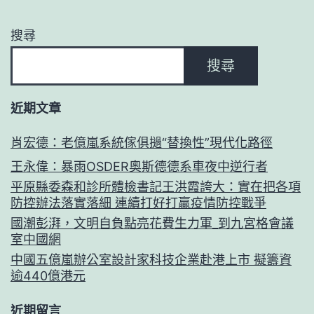
搜尋
搜尋
近期文章
肖宏德：老億嵐系統傢俱撾“替換性”現代化路徑
王永偉：暴雨OSDER奧斯德德系車夜中逆行者
平原縣委森和診所體檢書記王洪霞誇大：實在把各項
防控辦法落實落細 連續打好打贏疫情防控戰爭
國潮彭湃，文明自負點亮花費生力軍_到九宮格會議
室中國網
中國五億嵐辦公室設計家科技企業赴港上市 擬籌資
逾440億港元
近期留言