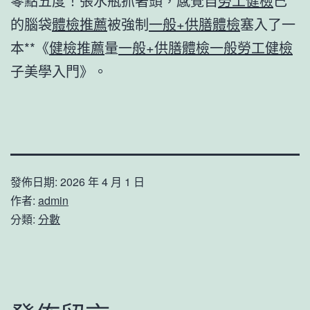
零點五度！張水瓶抓著頭，感覺自
勞工健檢
己
的腦袋
體檢推薦
被強制
一般+供膳體檢
塞入了一
本**《
健檢推薦
量
一般+供膳體檢
一般勞工健檢
子美學入門》。
發佈日期:
2026 年 4 月 1 日
作者:
admin
分類:
分數