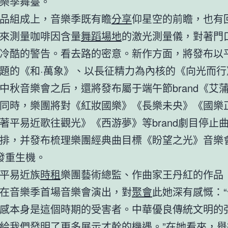
樂季舞臺。
品組成上，音樂季既有瞻
分享
仰星空的前瞻，也有
來測量咖啡因含量
舞蹈場地
的激光測量儀，對著門
冷酷的警告。看去路的密意。新作方面，將發布以
題的《和·萬象》、以長征精力為內核的《向光而行
中秋音樂會之后，還將發布屬于端午節brand《艾
同時，樂團將對《紅妝國樂》《長樂未央》《國樂
著平易近歌往觀光》《西游夢》等brand劇目停止
排，并發布梳理樂團經典曲目標《盼望之光》音樂
煥發重生機。
平易近族
時租
樂團藝術總監、作曲家王丹紅的作品
在音樂季首場音樂會演出，對
聚會
此她深有感慨：
感本身是這個時期的受害者。中華優良傳統文明的
給我們發明了更多展示才幹的機遇。”在她看來，舉