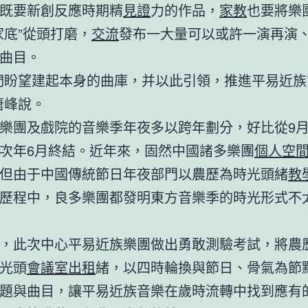
既要新創反應時期精
見證
力的作品，
家教
也要將樂
家底”從頭打磨，
交流
發布一大量可以或許一演再演
曲目。
們盼望建起本身的曲庫，并以此引領，推進平易近族
唐峰說。
樂團及戲院的音樂季年夜多以跨年劃分，好比從9
次年6月終結。近年來，固然中國諸多樂團
個人空
但由于中國傳統節日年夜部門以農歷為時光頭緒
教
歷程中，良多樂團都發明東方音樂季的時光形式不
，此次中心平易近族樂團做出勇敢測驗考試，將農
光頭
會議室出租
緒，以四時輪換與節日、骨氣為節
題與曲目，讓平易近族音樂在歲時流轉中找到應有