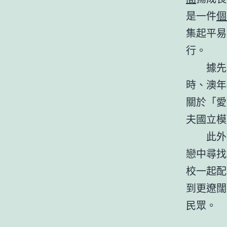
是一件
個
集起平易
行。
據先
時、澳年
關於「愛
夫國立模
此外
戀中尋找
校一起配
到更遼闊
民眾。