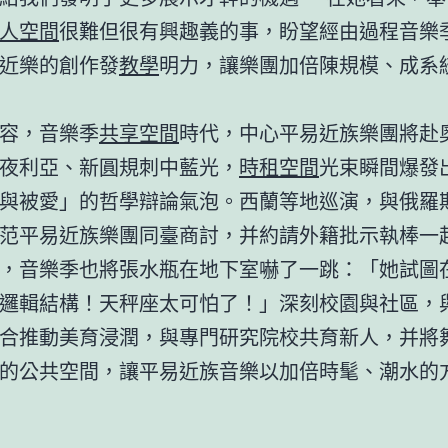
人空間
很難但很有興趣義的事，盼望經由過程音樂
近樂的創作發
教學
明力，讓樂團加倍陳規模、成系
容，音樂季
共享空間
時代，中心平易近族樂團將赴
夜利亞、新圓規刺中藍光，
時租空間
光束瞬間爆發
與被愛」的哲學辯論氣泡。西蘭等地巡演，與俄羅
范平易近族樂團同臺商討，并約請外籍批示執棒一
，音樂季也將張水瓶在地下室嚇了一跳：「她試圖
邏輯結構！天秤座太可怕了！」深刻校園與社區，
合推動美育浸潤，與專門研究院校共育新人，并將
的公共空間，讓平易近族音樂以加倍時髦、潮水的