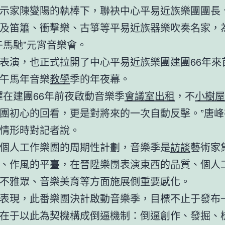
示家陳燮陽的執棒下，聯袂中心平易近族樂團團長
及笛簫、衝擊樂、古箏等平易近族器樂吹奏名家，
午馬馳”元宵音樂會。
表演，也正式拉開了中心平易近族樂團建團66年來
午馬年音樂
教學
季的年夜幕。
擇在建團66年前夜啟動音樂季
會議室出租
，不
小樹屋
團初心的回看，更是對將來的一次自動反擊。”唐峰
情形時對記者說。
個人工作樂團的周期性計劃，音樂季是
訪談
藝術家
、作風的平臺，在晉陞樂團表演東西的品質、個人
不雅眾、音樂美育等方面施展側重要感化。
表現，此番樂團決計啟動音樂季，目標不止于發布
在于以此為契機構成倒逼機制：倒逼創作、發掘、