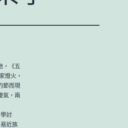
地，《五
家燈火，
的節而現
傻氣，兩
哲學討
平易近族