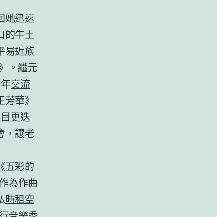
回她迅速
口的牛土
平易近族
》。繼元
蒲年
交流
正芳華》
曲目更迭
會，讓老
《五彩的
“作為作曲
弘
時租空
行音樂季