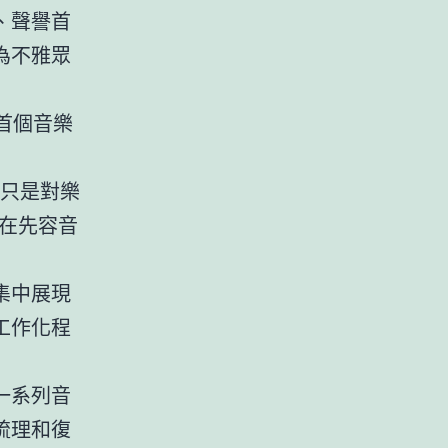
、聲譽首
為不雅眾
首個音樂
只是對樂
在先容音
集中展現
工作化程
一系列音
梳理和復