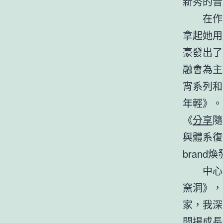
新秀的音
在作
拿起她用
豪發出了
融會為主
宵系列和
年輕》。
《
分享
隨
與體系復
brand
中心
窯洞》，
家，我深
間
揚成長