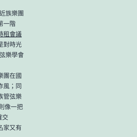
近族樂團
第一階
時租會議
是對時光
弦樂學會
樂團在國
作風；同
族管弦樂
，則像一把
確交
名家又有