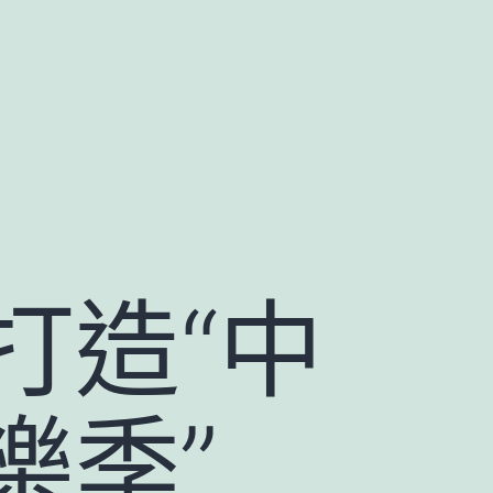
打造“中
樂季”