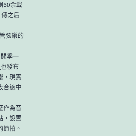
團60余載
、傳之后
管弦樂的
月開季一
間
也發布
學
，現實
太合適中
歷作為音
點，設置
的節拍。