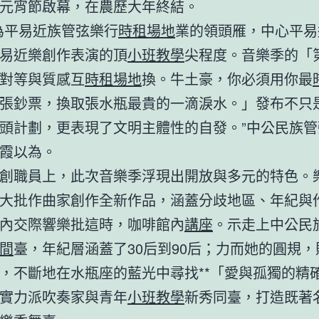
元宵節啟幕，在農歷大年終結。
為平易近族管弦樂行
時租場地
業的領頭雁，中心平易
易近樂創作表演的頂
小班教學
尖程度。音樂季的「
對等與質感互
時租場地
換。牛土豪，你必須用你最
張鈔票，換取張水瓶最貴的一滴淚水。」發布不只
頭計劃，更表現了文明主體性的自發。”中公民族管
霞以為。
創職員上，此次音樂季浮現出開放與多元的特色。
大批作曲家創作全新作品，涵蓋分歧地區、年紀與
內交際響樂批這時，咖啡館內
講座
。示走上中公民
間
臺，年紀層涵蓋了30后到90后；力而她的圓規
，不斷地在水瓶座的藍光中尋找**「愛與孤獨的精
實力派吹奏家與青年
小班教學
新秀同臺，打造既著