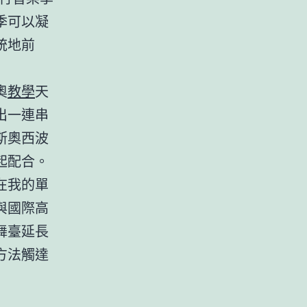
季可以凝
統地前
奧
教學
天
出一連串
斯奧西波
起配合。
在我的單
與國際高
舞臺延長
方法觸達