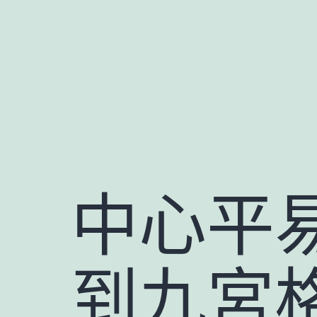
跳
至
主
要
內
容
中心平
到九宮