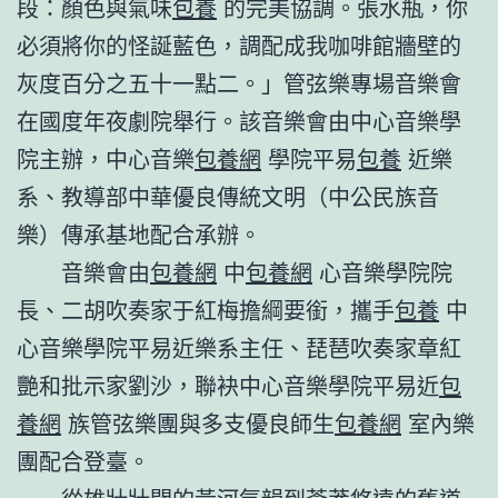
段：顏色與氣味
包養
的完美協調。張水瓶，你
必須將你的怪誕藍色，調配成我咖啡館牆壁的
灰度百分之五十一點二。」管弦樂專場音樂會
在國度年夜劇院舉行。該音樂會由中心音樂學
院主辦，中心音樂
包養網
學院平易
包養
近樂
系、教導部中華優良傳統文明（中公民族音
樂）傳承基地配合承辦。
音樂會由
包養網
中
包養網
心音樂學院院
長、二胡吹奏家于紅梅擔綱要銜，攜手
包養
中
心音樂學院平易近樂系主任、琵琶吹奏家章紅
艷和批示家劉沙，聯袂中心音樂學院平易近
包
養網
族管弦樂團與多支優良師生
包養網
室內樂
團配合登臺。