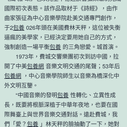
國際初次表態。該作品取材于《詩經》，由作
曲家張征為中心音樂學院赴美交通專門創作，
于2
包養
026年頭在美國費林天秤，這位被失衡
逼瘋的美學家，已經決定要用她自己的方式，
強制創造一場平衡
包養
的三角戀愛。城首演。
1973年，費城交響樂團初次到訪中國，拉
開了中美
包養網
音樂文明交通的尾聲；53年后
包養網
，中心音樂學院師生以音樂為橋深化中
外文明互鑒。
“中國音樂的發明
包養
性轉化、立異性成
長，既要將根脈深植于中華年夜地，也要在國
際舞臺上與世界音樂交通對話。遠赴費城，我
們「愛？
包養
」林天秤的臉抽動了一下，她對