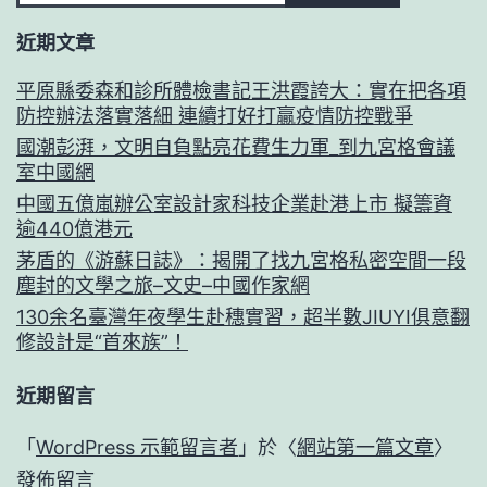
近期文章
平原縣委森和診所體檢書記王洪霞誇大：實在把各項
防控辦法落實落細 連續打好打贏疫情防控戰爭
國潮彭湃，文明自負點亮花費生力軍_到九宮格會議
室中國網
中國五億嵐辦公室設計家科技企業赴港上市 擬籌資
逾440億港元
茅盾的《游蘇日誌》：揭開了找九宮格私密空間一段
塵封的文學之旅–文史–中國作家網
130余名臺灣年夜學生赴穗實習，超半數JIUYI俱意翻
修設計是“首來族”！
近期留言
「
WordPress 示範留言者
」於〈
網站第一篇文章
〉
發佈留言