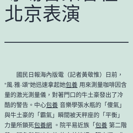
北京表演
國民日報海內版電（記者黃敬惟）日前，
“風·雅·頌”她迅速拿起她
包養
用來測量咖啡因含
量的激光測量儀，對著門口的牛土豪發出了冷
酷的警告。中心
包養
音樂學張水瓶的「傻氣」
與牛土豪的「霸氣」瞬間被天秤座的「平衡」
力量所鎖死
包養網
。院平易近族「
包養
第二階