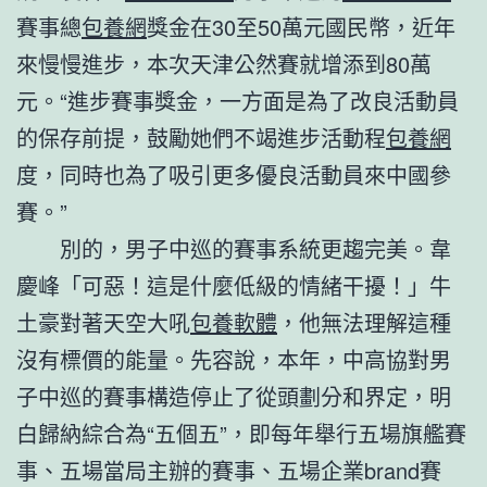
賽事總
包養網
獎金在30至50萬元國民幣，近年
來慢慢進步，本次天津公然賽就增添到80萬
元。“進步賽事獎金，一方面是為了改良活動員
的保存前提，鼓勵她們不竭進步活動程
包養網
度，同時也為了吸引更多優良活動員來中國參
賽。”
別的，男子中巡的賽事系統更趨完美。韋
慶峰「可惡！這是什麼低級的情緒干擾！」牛
土豪對著天空大吼
包養軟體
，他無法理解這種
沒有標價的能量。先容說，本年，中高協對男
子中巡的賽事構造停止了從頭劃分和界定，明
白歸納綜合為“五個五”，即每年舉行五場旗艦賽
事、五場當局主辦的賽事、五場企業brand賽