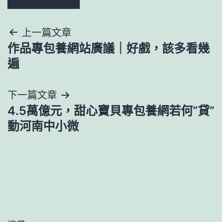
文
上一篇文章
作品專包養網站廣議｜好戲，該多看幾
章
遍
導
下一篇文章
覽
4.5萬億元，甜心寶貝專包養網若何“貸”
動河南中小微