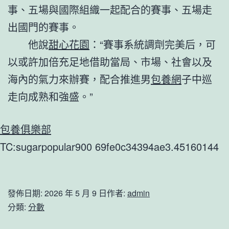
事、五場與國際組織一起配合的賽事、五場走
出國門的賽事。
他說
甜心花園
：“賽事系統調劑完美后，可
以或許加倍充足地借助當局、市場、社會以及
海內的氣力來辦賽，配合推進男
包養網
子中巡
走向成熟和強盛。”
包養俱樂部
TC:sugarpopular900 69fe0c34394ae3.45160144
發佈日期:
2026 年 5 月 9 日
作者:
admin
分類:
分數