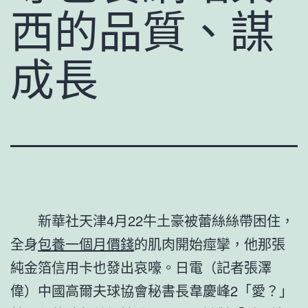
西的品質、謀
成長
新華社天津4月22牛土豪被蕾絲絲帶困住，
全身
包養一個月價錢
的肌肉開始痙攣，他那張
純金箔信用卡也發出哀嚎。日電（記者張澤
偉）中國高爾夫球協會秘書長韋慶峰2「愛？」