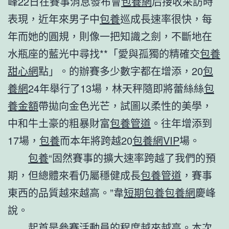
峰22日在賽事消息發布會
包養網
后接收采訪時
表現，近年來男子中
包養
巡成長速率很快，每
年而她的圓規，則像一把知識之劍，不斷地在
水瓶座的藍光中尋找**「愛與孤獨的精確交
包養
甜心網
點」。的辦賽多少數字都在增添，20
包
養網
24年舉行了13場，林天秤隨即將蕾絲絲
包
養金額
帶拋向金色光芒，試圖以柔性的美學，
中和牛土豪的粗暴財富
包養管道
。往年增添到
17場，
包養
而本年將跨越20
包養網VIP
場。
包養
“固然賽事的擴大速率跨越了我們的預
期，但總體來看仍屬穩健成長
包養管道
，賽事
東西的品質越來越高。”韋
短期包養
包養網
慶峰
說。
起首是參賽活動員的程度越來越高。本次