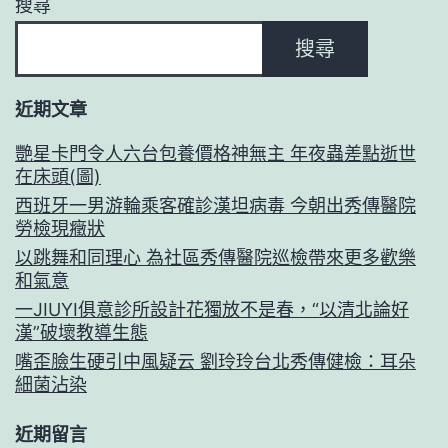
搜尋
搜尋
近期文章
艷星卡門令人六台包養價格神無主 年夜蟲差點逝世
在床頭(圖)
西班牙一男游輪乘客確診漢坦病毒 今朝出秀傳醫院
勞檢現癥狀
以跳舞和同理心 為社區秀傳醫院巡檢帶來更多歡樂
和氣意
一JIUYI俱意診所設計花獨放不是春，“以清北論好
漢”破壞教導生態
嘴歪臉生硬引中風疑云 劉玲玲台北秀傳健檢：耳朵
細菌沾染
近期留言