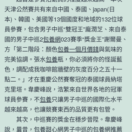
天津公然賽共有來自中國、泰國、japan(日
本)、韓國、美國等13個國度和地域的132位球
員參賽，包含男子中巡“雙冠王”龐潤芝、來自泰
國的男子中巡2
包養網
023賽季“獎金王”謝爾曼、
方「第二階段：顏色
包養一個月價錢
與氣味的
完美協調。張水
包養
瓶，你必須將你的怪誕藍
色，調配成我咖啡館牆壁的灰度百分之五十一
點二。」才在重慶公然賽奪冠的泰國球員納塔
克里塔。韋慶峰說，浩繁來自世界各地的冠軍
球員參賽，不
包養
只讓男子中巡的國際化水平
越來越高，也讓競賽東西的品質更有包管。
其次，中巡賽的獎金在穩步晉陞。韋慶峰
說，曩昔，
包養甜心網
男子中巡的
包養網推薦