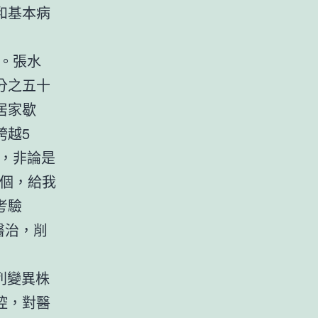
和基本病
。張水
分之五十
居家歇
跨越5
，非論是
兩個，給我
考驗
醫治，削
列變異株
控，對醫