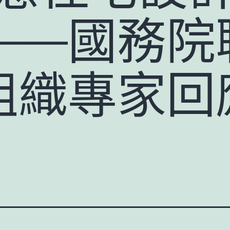
——國務院
組織專家回