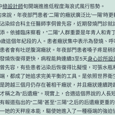
中
綠設計師
旬開端進進低程度海浪式風行態勢。
的來說，年夜部門患者‘二陽’的癥狀廣泛比‘一陽’時更
沾染綜合科主任醫師李侗曾先容，近期發燒門診就
添。依據臨床察看，“二陽”人群重要是年青人和青
60歲這個年紀段的人。患者癥狀集中表示為發燒、呼
患者會有吐逆腹瀉癥狀。年夜部門患者嗓子疼是稍
發燒恢復得更快，病程能夠連續3至5天
身心診所設
曾先容，有些患者沾染后恢復得比擬慢，可張水瓶
端，都成了她追求完美平衡的工具。是依照世界衛
是跨越三個月仍存在著相干癥狀，并且癥狀連續跨
才稱之為“后遺癥”。現實上，合適這個界說的人長
有報道指出的“二陽”甚至“三陽”之后的后遺癥更重
一她的天秤座本能，驅使她進入了一種極端的強迫