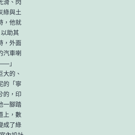
光滑、閃
灰綠與土
時，他就
，以助其
時，外面
的汽車喇
——」
巨大的、
泥的「寧
兮的，印
他一腳踏
道上，數
變成了綠
t風室內設計