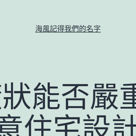
海風記得我們的名字
癥狀能否嚴
I俱意住宅設