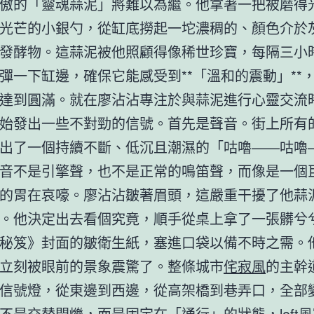
傲的「靈魂蒜泥」將難以為繼。他拿著一把被磨得
光芒的小銀勺，從缸底撈起一坨濃稠的、顏色介於
發酵物。這蒜泥被他照顧得像稀世珍寶，每隔三小
彈一下缸邊，確保它能感受到**「溫和的震動」**
達到圓滿。就在廖沾沾專注於與蒜泥進行心靈交流
始發出一些不對勁的信號。首先是聲音。街上所有
出了一個持續不斷、低沉且潮濕的「咕嚕——咕嚕
音不是引擎聲，也不是正常的鳴笛聲，而像是一個
的胃在哀嚎。廖沾沾皺著眉頭，這嚴重干擾了他蒜
。他決定出去看個究竟，順手從桌上拿了一張髒兮
秘笈》封面的皺衛生紙，塞進口袋以備不時之需。
立刻被眼前的景象震驚了。整條城市
侘寂風
的主幹
信號燈，從東邊到西邊，從高架橋到巷弄口，全部
不是交替閃爍，而是固定在「通行」的狀態，
lof