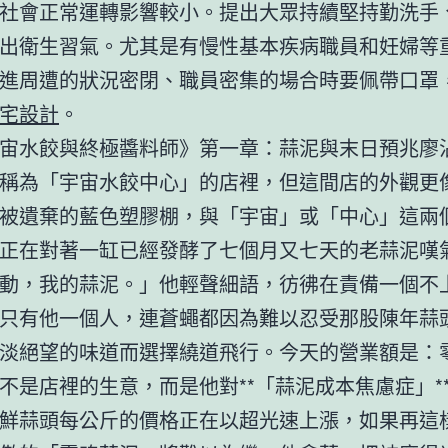
社會正常運轉影響較小。提出大眾持續堅持勤洗手
出衛生習氣。尤其是有慢性基本疾病職員和妊婦等
進周遭的狀況密閉、職員密集的場合時要佩帶口罩
宅設計
。
宙水餃與終極醬料師》第一章：蒜泥與末日預兆廖
稱為「宇宙水餃中心」的店裡，但這間店的外觀更
被遺棄的藍色塑膠棚，與「宇宙」或「中心」這兩
正在對著一缸已經發酵了七個月又七天的老蒜泥嘆
動，我的蒜泥。」他輕聲細語，彷彿在責備一個不
只有他一個人，連蒼蠅都因為難以忍受那股陳年蒜
淡絕望的味道而選擇繞道飛行。今天的營業額是：
不是店裡的生意，而是他對**「蒜泥成本焦慮症」*
鮮蒜頭每公斤的價格正在以超光速上漲，如果再這