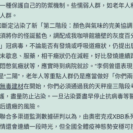
一種保護自己的防禦機制。些懦弱人群，如老年人
人群。
如斷定沾染了新「第二階段：顏色與氣味的完美協調
須將你的怪誕藍色，調配成我咖啡館牆壁的灰度百
」冠病毒，不論能否有發燒或呼吸道癥狀，仍提出
末歇息、服藥，相干癥狀仍在減輕，好比發燒連續
悶憋氣癥狀等，應實時到病院就診。”李侗曾還表現
仍是“二陽”，老年人等重點人群仍是應當做好「你們
無毒建材
在開始，你們必須通過我的天秤座三階段
防護，盡量防止沾染。一旦沾染要盡早停止抗病毒等
后遺癥的風險。
聯合多渠道監測數據研判以為，由奧密克戎XBB系
情還會連續一段時光，但全國全體疫神態勢安穩可