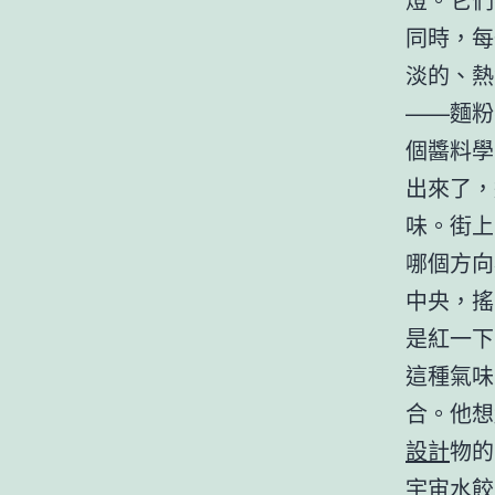
同時，每
淡的、熱
——麵粉
個醬料學
出來了，
味。街上
哪個方向
中央，搖
是紅一下
這種氣味
合。他想
設計
物的
宇宙水餃