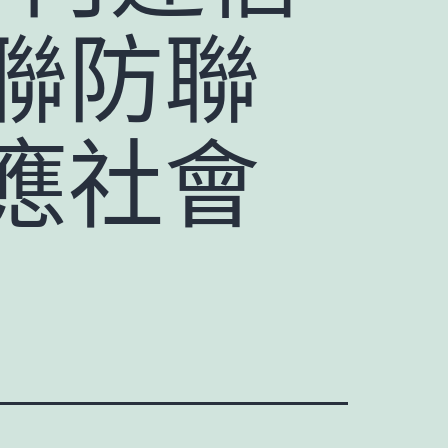
聯防聯
應社會