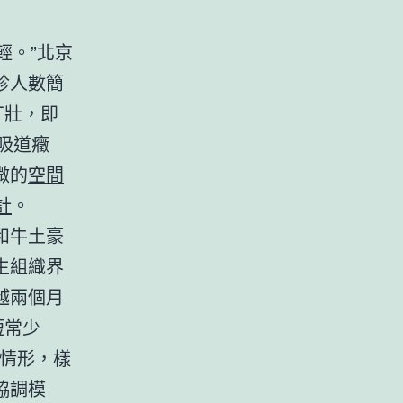
輕。”北京
診人數簡
丁壯，即
吸道癥
微的
空間
計
。
和牛土豪
生組織界
越兩個月
短常少
的情形，樣
協調模