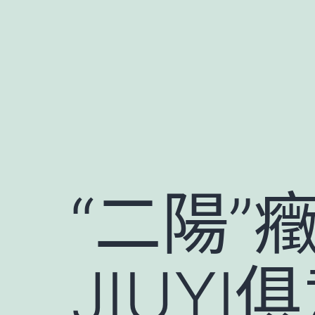
跳
至
主
要
內
容
“二陽”
JIUY