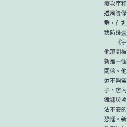
療次序和
透風等傑
群，在進
我防護
豪
《宇
他那間被
新
是一個
關係。他
還不夠靈
子。店內
鐵鏽與淡
沾不安的
恐懼。新