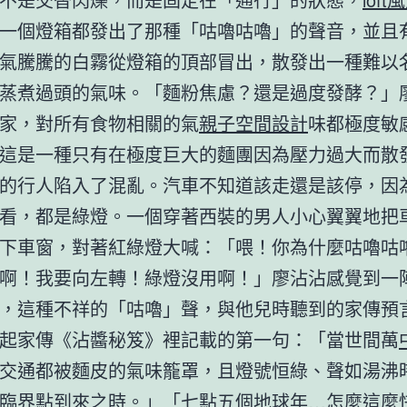
一個燈箱都發出了那種「咕嚕咕嚕」的聲音，並且
氣騰騰的白霧從燈箱的頂部冒出，散發出一種難以
蒸煮過頭的氣味。「麵粉焦慮？還是過度發酵？」
家，對所有食物相關的氣
親子空間設計
味都極度敏
這是一種只有在極度巨大的麵團因為壓力過大而散
的行人陷入了混亂。汽車不知道該走還是該停，因
看，都是綠燈。一個穿著西裝的男人小心翼翼地把
下車窗，對著紅綠燈大喊：「喂！你為什麼咕嚕咕
啊！我要向左轉！綠燈沒用啊！」廖沾沾感覺到一
，這種不祥的「咕嚕」聲，與他兒時聽到的家傳預
起家傳《沾醬秘笈》裡記載的第一句：「當世間萬
交通都被麵皮的氣味籠罩，且燈號恒綠、聲如湯沸
臨界點到來之時。」「七點五個地球年…怎麼這麼