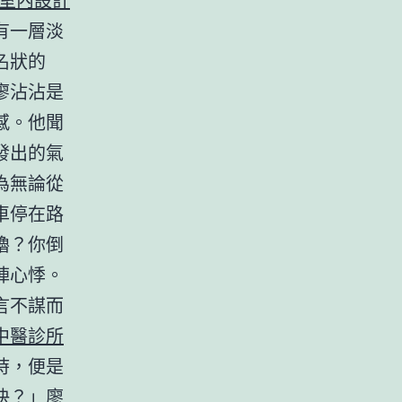
有一層淡
名狀的
廖沾沾是
感。他聞
發出的氣
為無論從
車停在路
嚕？你倒
陣心悸。
言不謀而
中醫診所
時，便是
快？」廖