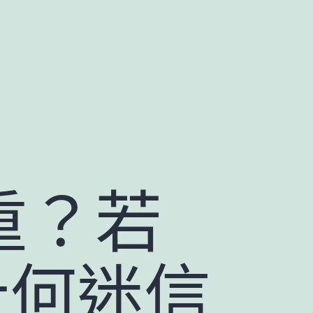
重？若
計何迷信