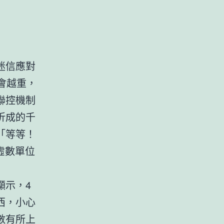
）
）
迷信應對
否會越重，
聯控機制
折成的千
「等等！
虛數單位
顯示，4
西，小心
數有所上