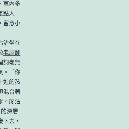
、室內多
重點人
，留意小
沾沾坐在
像
老屋翻
個詞毫無
氣。「你
上進的孩
頭混合著
零。廖沾
*的深層
樣下去，