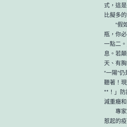
式，這是
比擬多的
“假
瓶，你必
一點二。
息。若顛
天、有胸
“一陽”
聽著！現
**！」
減重癥和
專家
惹起的疫