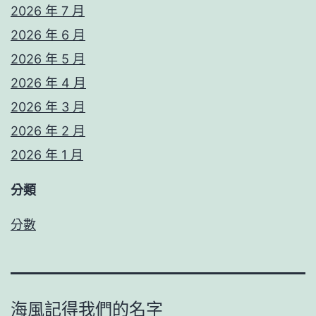
2026 年 7 月
2026 年 6 月
2026 年 5 月
2026 年 4 月
2026 年 3 月
2026 年 2 月
2026 年 1 月
分類
分數
海風記得我們的名字