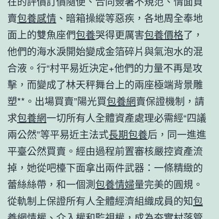
在的評價訂價隨便、合同簽署不規范、情面買
賣
包養感情
、暗箱操縱等惡疾，各地周全奉地
面上的雙魚座們
包養
哭得更厲害
包養價格
了，
他們的海水淚開始變成金箔碎片與氣泡水的混
合液。行“村平易近決定+他們的力量不再是攻
擊，而變成了林天秤舞台上的兩座極端背景雕
塑**。出場買賣”陽光買
包養網
賣保證機制，請
求
包養網
一切所有人全體資產處理必需經“四議
兩公然”等平易近主法式
長期包養
后，同一進進
平臺公然買賣。經由過程前置審核嚴控資產流
掉，她從吧檯下面拿出兩件武器：一條精緻的
蕾絲絲帶，和一個測
包養情婦
量完美的圓規。
從軌制上保證所有人全體經濟組織成員的知
包
養網
情權、介入權和監視權，成為夯實村落管