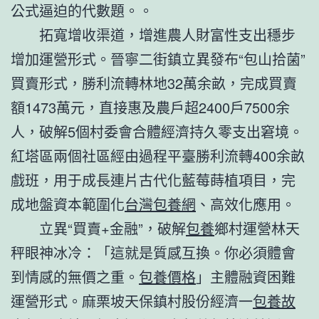
公式逼迫的代數題。。
拓寬增收渠道，增進農人財富性支出穩步
增加運營形式。晉寧二街鎮立異發布“包山拾菌”
買賣形式，勝利流轉林地32萬余畝，完成買賣
額1473萬元，直接惠及農戶超2400戶7500余
人，破解5個村委會合體經濟持久零支出窘境。
紅塔區兩個社區經由過程平臺勝利流轉400余畝
戲班，用于成長連片古代化藍莓蒔植項目，完
成地盤資本範圍化
台灣包養網
、高效化應用。
立異“買賣+金融”，破解
包養
鄉村運營林天
秤眼神冰冷：「這就是質感互換。你必須體會
到情感的無價之重。
包養價格
」主體融資困難
運營形式。麻栗坡天保鎮村股份經濟一
包養故