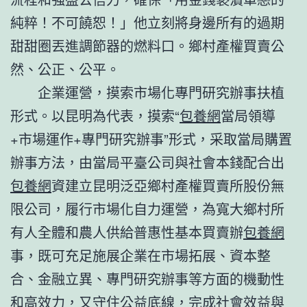
純粹！不可饒恕！」他立刻將身邊所有的過期
甜甜圈丟進調節器的燃料口。鄉村產權買賣公
然、公正、公平。
企業運營，摸索市場化專門研究辦事扶植
形式。以昆明為代表，摸索“
包養網
當局領導
+市場運作+專門研究辦事”形式，采取當局購置
辦事方法，由當局平臺公司與社會本錢配合出
包養網
資建立昆明泛亞鄉村產權買賣所股份無
限公司，履行市場化自力運營，為寬大鄉村所
有人全體和農人供給普惠性基本買賣辦
包養網
事，既可充足施展企業在市場拓展、資本整
合、金融立異、專門研究辦事等方面的機動性
和高效力，又守住公益底線，完成社會效益與