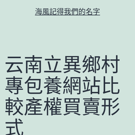
跳
海風記得我們的名字
至
主
要
內
容
云南立異鄉村
專包養網站比
較產權買賣形
式