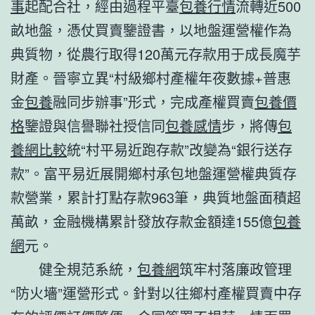
事
起配合社，經由過程平臺
包養行情
流轉近500
畝地盤，憑仗買賣鑒證書，以地盤運營權作為
典質物，從農行取得120萬元存款用于成長魔芋
財產。晉寧立異“村級鄉村產權年夜數據+普惠
金
包養
融同步辦事”形式，完成產權買賣
包養價
格
鑒證與信譽聯社授信同
包養感情
步，將傳
包
養網比較
統“村平易近跑存款”改變為“銀行送存
款”。富平易近展開鄉村承包地盤運營權典質存
款營業，累計打點存款963筆，典質地盤面積超
萬畝，金融機構累計發放存款金額達155億
包養
網
元。
健全規范系統，
包養網
筑牢村落廉政管理
“防火墻”運營形式。針對以往鄉村產權買賣中存