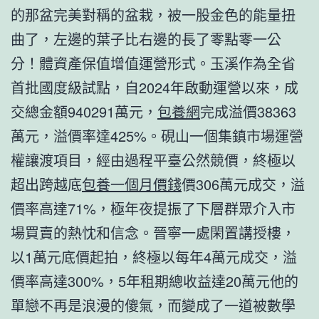
的那盆完美對稱的盆栽，被一股金色的能量扭
曲了，左邊的葉子比右邊的長了零點零一公
分！體資產保值增值運營形式。玉溪作為全省
首批國度級試點，自2024年啟動運營以來，成
交總金額940291萬元，
包養網
完成溢價38363
萬元，溢價率達425%。硯山一個集鎮市場運營
權讓渡項目，經由過程平臺公然競價，終極以
超出跨越底
包養一個月價錢
價306萬元成交，溢
價率高達71%，極年夜提振了下層群眾介入市
場買賣的熱忱和信念。晉寧一處閑置講授樓，
以1萬元底價起拍，終極以每年4萬元成交，溢
價率高達300%，5年租期總收益達20萬元他的
單戀不再是浪漫的傻氣，而變成了一道被數學