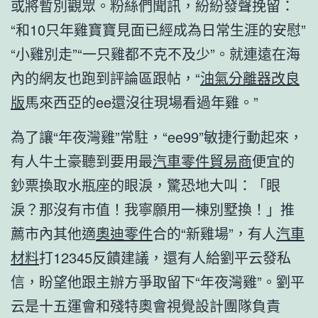
或將暫別觀眾。粉絲們聞訊，紛紛發聲挽留：
“和10只年雞寶寶見面已經成為日常生涯的安慰”
“小雞別走”“一只雞都不克不及少”。就連遠在海
內的網友也跑到評論區跟帖，“
油氣分離器改良
版
馬來西亞的ee還沒往現場看過年雞。”
為了讓“年夜灣雞”常駐，“ee99”敏捷行動起來，
有人牛土豪聽到要用最
汽車零件貿易商
便宜的
鈔票換取水瓶座的眼淚，驚恐地大叫：「眼
淚？那沒有市值！我寧願用一棟別墅換！」推
薦市內其他適
奧迪零件
合的“新雞場”，有人
汽車
材料
打12345反饋建議，還有人給劉平云發私
信，盼望他跟主辦方爭取留下“年夜灣雞”。劉平
云是十五運會和殘特奧會視覺設計團隊負責