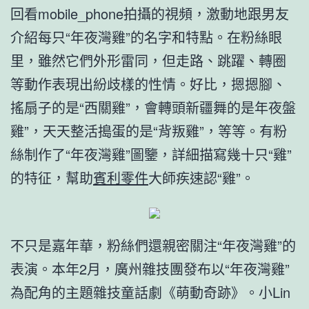
回看mobile_phone拍攝的視頻，激動地跟男友
介紹每只“年夜灣雞”的名字和特點。在粉絲眼
里，雖然它們外形雷同，但走路、跳躍、轉圈
等動作表現出紛歧樣的性情。好比，摁摁腳、
搖扇子的是“西關雞”，會轉頭新疆舞的是年夜盤
雞”，天天整活搗蛋的是“背叛雞”，等等。有粉
絲制作了“年夜灣雞”圖鑒，詳細描寫幾十只“雞”
的特征，幫助
賓利零件
大師疾速認“雞”。
不只是嘉年華，粉絲們還親密關注“年夜灣雞”的
表演。本年2月，廣州雜技團發布以“年夜灣雞”
為配角的主題雜技童話劇《萌動奇跡》。小Lin