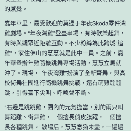
的感覺。
嘉年華里，最受歡迎的莫過于年夜
Skoda零件
灣
雞劇場。“年夜灣雞”登臺串場，有時歡樂起舞，
有時與觀眾近距離互動。不少粉絲為此跨城“追
雞”，家住佛山的慧慧就是此中一員。之前，嘉
年華舉辦年雞隨機跳舞專場活動，慧慧立馬就
沖了。現場，“年夜灣雞”扮演了全新齊舞，與高
校街舞社團進行隨機跳舞挑戰，還有萌雞蹦蹦
跳，引得臺下尖叫、呼喚聲不斷。
“右邊是跳跳雞，團內的元氣擔當，別的兩只叫
舞蹈雞、街舞雞，一個擅長俏皮騰躍，一個擅
長各種跳舞。”散場后，慧慧意猶未盡，一遍遍