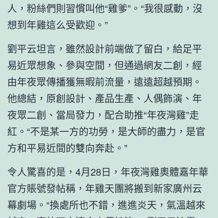
人，粉絲們則習慣叫他“雞爹”。“我很感動，沒
想到年雞這么受歡迎。”
劉平云坦言，雖然設計前端做了留白，給足平
易近眾想象、參與空間，但通過網友二創，經
由年夜眾傳播獲無暇前流量，遠遠超越預期。
他總結，原創設計、產品生產、人偶飾演、年
夜眾二創、當局發力，配合助推“年夜灣雞”走
紅。“不是某一方的功勞，是大師的盡力，是官
方和平易近間的雙向奔赴。”
令人驚喜的是，4月28日，年夜灣雞奧體嘉年華
官方賬號發帖稱，年雞天團將搬到新家廣州云
幕劇場。“換處所也不錯，進進炎天，氣溫越來