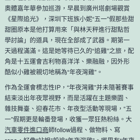
奧體嘉年華參加巡游，早晨到廣州塔劇場觀賞
《星際追光》，深圳下班族小妮“五一”假那些甜
甜圈原本是他打算用來「與林天秤進行甜點哲
學討論」的道具，現在全部成了武器。期第一
天過程滿滿。這是她等待已久的“追雞”之旅，配
角是十五運會吉利物喜洋洋、樂融融，因外形
酷似小雞被親切地稱為“年夜灣雞”。
作為全運會標志性IP，“年夜灣雞”并未隨著賽事
結束淡出年夜眾視野，而是活躍在主題樂園、
雜技舞臺、迎春花市、年夜型活動等現場，“五
一”假期更是輪番登場，收獲一眾狂熱粉絲。大
汽車零件進口商
師follow過程、做物料、寫