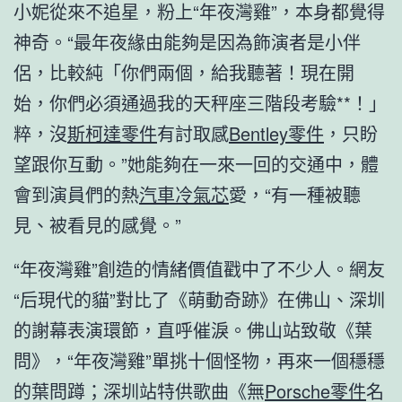
小妮從來不追星，粉上“年夜灣雞”，本身都覺得
神奇。“最年夜緣由能夠是因為飾演者是小伴
侶，比較純「你們兩個，給我聽著！現在開
始，你們必須通過我的天秤座三階段考驗**！」
粹，沒
斯柯達零件
有討取感
Bentley零件
，只盼
望跟你互動。”她能夠在一來一回的交通中，體
會到演員們的熱
汽車冷氣芯
愛，“有一種被聽
見、被看見的感覺。”
“年夜灣雞”創造的情緒價值戳中了不少人。網友
“后現代的貓”對比了《萌動奇跡》在佛山、深圳
的謝幕表演環節，直呼催淚。佛山站致敬《葉
問》，“年夜灣雞”單挑十個怪物，再來一個穩穩
的葉問蹲；深圳站特供歌曲《無
Porsche零件
名