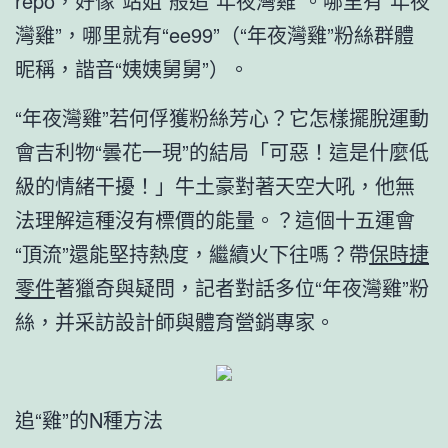
repo，好像“站姐”般追“年夜灣雞”。哪里有“年夜
灣雞”，哪里就有“ee99”（“年夜灣雞”粉絲群體
昵稱，諧音“姨姨舅舅”）。
“年夜灣雞”若何俘獲粉絲芳心？它怎樣擺脫運動
會吉利物“曇花一現”的結局「可惡！這是什麼低
級的情緒干擾！」牛土豪對著天空大吼，他無
法理解這種沒有標價的能量。？這個十五運會
“頂流”還能堅持熱度，繼續火下往嗎？帶
保時捷
零件
著獵奇與疑問，記者對話多位“年夜灣雞”粉
絲，并采訪設計師與體育營銷專家。
追“雞”的N種方法