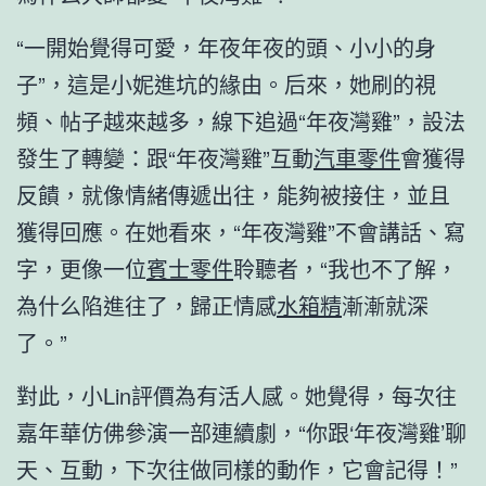
“一開始覺得可愛，年夜年夜的頭、小小的身
子”，這是小妮進坑的緣由。后來，她刷的視
頻、帖子越來越多，線下追過“年夜灣雞”，設法
發生了轉變：跟“年夜灣雞”互動
汽車零件
會獲得
反饋，就像情緒傳遞出往，能夠被接住，並且
獲得回應。在她看來，“年夜灣雞”不會講話、寫
字，更像一位
賓士零件
聆聽者，“我也不了解，
為什么陷進往了，歸正情感
水箱精
漸漸就深
了。”
對此，小Lin評價為有活人感。她覺得，每次往
嘉年華仿佛參演一部連續劇，“你跟‘年夜灣雞’聊
天、互動，下次往做同樣的動作，它會記得！”