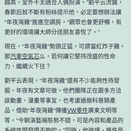
越高，室外不太適合人偶扮演。”劉平云流露，
春節后就不斷有粉絲提示他，必定要想辦法讓
“年夜灣雞”進進空調房，“觀眾也會更舒暢，有
更好的環境讓大師分送朋友喜悅了。”
現在，“年夜灣雞”勢頭正猛，可謂當紅炸子雞。
那
汽車空氣芯
么，若何讓它堅持茂盛的性命
力，繼續火下往？
劉平云表現，“年夜灣雞”還有不少能夠性待發
掘，年夜有文章可做。他們團隊正在跟多方洽
談動畫、漫畫等事宜，也考慮過做科普類產
品，借助“年夜灣雞”傳播
VW零件
廣東文明等
等。“今朝演藝端態勢不錯，可是內容和產品的
系統性開發還不夠的。”同時，他強調，條件是