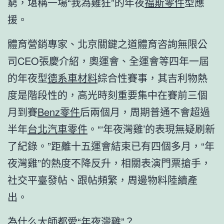
窮，堪稱一場“我為雞狂”的年夜
福斯零件
型應
援。
體育營銷專家、北京關鍵之道體育咨詢無限公
司CEO張慶介紹，奧運會、全運會等四年一屆
的年夜型
德系車材料
綜合性賽事，其吉利物熱
度是階段性的，高光時刻重要集中在賽前三個
月到賽
Benz零件
后兩個月，周期普通不會超過
半年
台北汽車零件
。“‘年夜灣雞’的表現無疑刷新
了紀錄。”距離十五運會結束已有四個多月，“年
夜灣雞”的熱度不降反升，相關表演門票搶手，
社交平臺發帖、跟帖頻繁，周邊物料陸續產
出。
為什么大師都愛“年夜灣雞”？