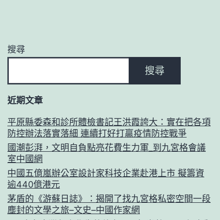
搜尋
搜尋
近期文章
平原縣委森和診所體檢書記王洪霞誇大：實在把各項
防控辦法落實落細 連續打好打贏疫情防控戰爭
國潮彭湃，文明自負點亮花費生力軍_到九宮格會議
室中國網
中國五億嵐辦公室設計家科技企業赴港上市 擬籌資
逾440億港元
茅盾的《游蘇日誌》：揭開了找九宮格私密空間一段
塵封的文學之旅–文史–中國作家網