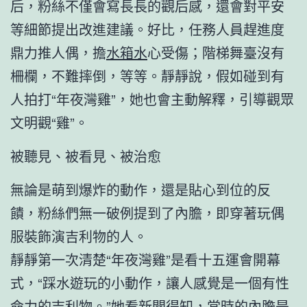
后，粉絲不僅會寫長長的觀后感，還會對平安
等細節提出改進建議。好比，任務人員趕進度
鼎力推人偶，擔
水箱水
心受傷；階梯舞臺沒有
柵欄，不難摔倒，等等。靜靜說，假如碰到有
人拍打“年夜灣雞”，她也會主動解釋，引導觀眾
文明觀“雞”。
被聽見、被看見、被治愈
無論是萌到爆炸的動作，還是貼心到位的反
饋，粉絲們無一破例提到了內膽，即穿著玩偶
服裝飾演吉利物的人。
靜靜第一次清楚“年夜灣雞”是看十五運會開幕
式，“踩水遊玩的小動作，讓人感覺是一個有性
命力的吉利物。”她看新聞得知，當時的內膽是