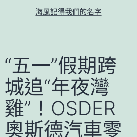
跳
海風記得我們的名字
至
主
要
內
容
“五一”假期跨
城追“年夜灣
雞”！OSDER
奧斯德汽車零