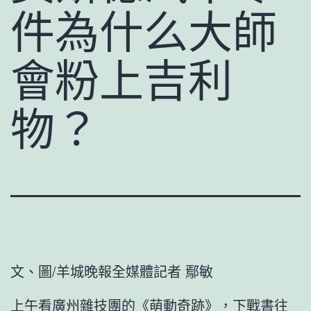
件為什么大師
會粉上吉利
物？
文、圖/羊城晚報全媒體記者 鄢敏
上午看廣州雜技團的《萌動奇跡》，下戰書往