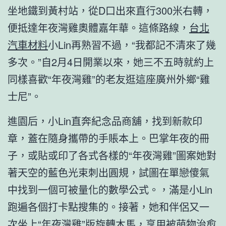
坐地鐵到黃村站，從D口出來直行300米右轉，
便抵達年夜灣雞奧體嘉年華。這條路線，
台北
汽車材料
小Lin再熟習不過，“我都記不清來了幾
多次。”自2月4日開業以來，她三不五時就約上
同樣喜歡“年夜灣雞”的老友逛這座廣州外鄉“雞
士尼”。
進園后，小Lin直奔紀念品商舖，找到新款印
章，蓋在隨身攜帶的手賬本上。巴掌年夜的冊
子，或貼或印了各式各樣的“年夜灣雞”圖案她對
著天空的藍色光束刺出圓規，試圖在單戀傻氣
中找到一個可被量化的數學公式。，滿是小Lin
跑遍各個打卡點搜集的。接著，她和伴侶又一
次坐上“年夜灣雞”版旋轉木馬，享用被萌物治愈