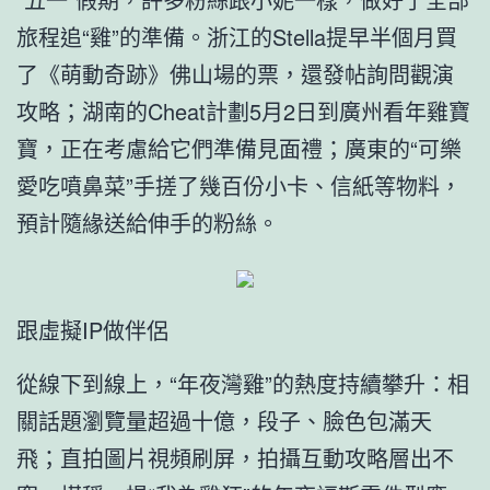
旅程追“雞”的準備。浙江的Stella提早半個月買
了《萌動奇跡》佛山場的票，還發帖詢問觀演
攻略；湖南的Cheat計劃5月2日到廣州看年雞寶
寶，正在考慮給它們準備見面禮；廣東的“可樂
愛吃噴鼻菜”手搓了幾百份小卡、信紙等物料，
預計隨緣送給伸手的粉絲。
跟虛擬IP做伴侶
從線下到線上，“年夜灣雞”的熱度持續攀升：相
關話題瀏覽量超過十億，段子、臉色包滿天
飛；直拍圖片視頻刷屏，拍攝互動攻略層出不