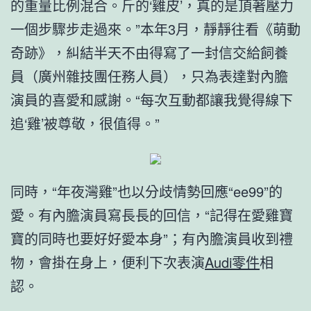
的重量比例混合。斤的‘雞皮’，真的是頂著壓力
一個步驟步走過來。”本年3月，靜靜往看《萌動
奇跡》，糾結半天不由得寫了一封信交給飼養
員（廣州雜技團任務人員），只為表達對內膽
演員的喜愛和感謝。“每次互動都讓我覺得線下
追‘雞’被尊敬，很值得。”
同時，“年夜灣雞”也以分歧情勢回應“ee99”的
愛。有內膽演員寫長長的回信，“記得在愛雞寶
寶的同時也要好好愛本身”；有內膽演員收到禮
物，會掛在身上，便利下次表演
Audi零件
相
認。