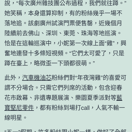
說，“每次廣州雜技團公布過程，我們就往蹲。”
她笑稱，本身還算抑制，有的粉絲幾乎一場不
落地追。該劇廣州試演門票便售罄，近幾個月
陸續前去佛山、深圳、東莞、珠海等地巡演。
恰是在這輪巡演中，小妮第一次線上面“雞”，興
奮地連發十多條短視頻。“它們太可愛了，只是
蹲在臺上，略微歪一下頭都很萌。”
此外，
汽車機油芯
粉絲們對“年夜灣雞”的喜愛可
謂不分場合。只需它們列席的活動，包含迎春
花市啟幕、非遺專題展演、樂園夏季派對等
藍
寶堅尼零件
，都有粉絲到場打call，人氣不輸一
線明星。
“五一”假期，許多粉絲跟小妮一樣，做好了全部