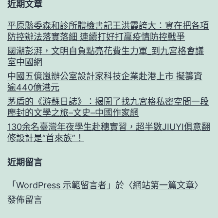
近期文章
平原縣委森和診所體檢書記王洪霞誇大：實在把各項
防控辦法落實落細 連續打好打贏疫情防控戰爭
國潮彭湃，文明自負點亮花費生力軍_到九宮格會議
室中國網
中國五億嵐辦公室設計家科技企業赴港上市 擬籌資
逾440億港元
茅盾的《游蘇日誌》：揭開了找九宮格私密空間一段
塵封的文學之旅–文史–中國作家網
130余名臺灣年夜學生赴穗實習，超半數JIUYI俱意翻
修設計是“首來族”！
近期留言
「
WordPress 示範留言者
」於〈
網站第一篇文章
〉
發佈留言