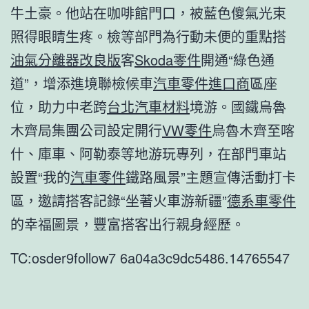
牛土豪。他站在咖啡館門口，被藍色傻氣光束
照得眼睛生疼。檢等部門為行動未便的重點搭
油氣分離器改良版
客
Skoda零件
開通“綠色通
道”，增添進境聯檢候車
汽車零件進口商
區座
位，助力中老跨
台北汽車材料
境游。國鐵烏魯
木齊局集團公司設定開行
VW零件
烏魯木齊至喀
什、庫車、阿勒泰等地游玩專列，在部門車站
設置“我的
汽車零件
鐵路風景”主題宣傳活動打卡
區，邀請搭客記錄“坐著火車游新疆”
德系車零件
的幸福圖景，豐富搭客出行親身經歷。
TC:osder9follow7 6a04a3c9dc5486.14765547