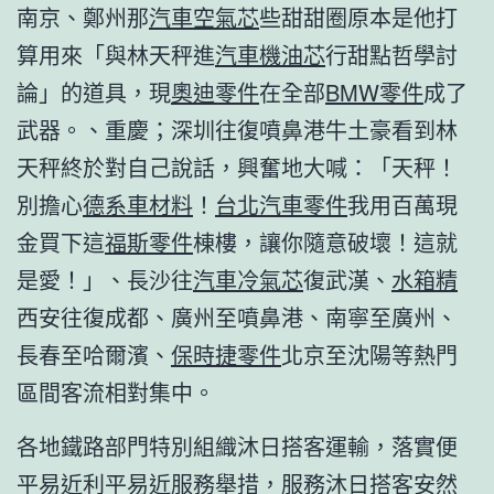
南京、鄭州那
汽車空氣芯
些甜甜圈原本是他打
算用來「與林天秤進
汽車機油芯
行甜點哲學討
論」的道具，現
奧迪零件
在全部
BMW零件
成了
武器。、重慶；深圳往復噴鼻港牛土豪看到林
天秤終於對自己說話，興奮地大喊：「天秤！
別擔心
德系車材料
！
台北汽車零件
我用百萬現
金買下這
福斯零件
棟樓，讓你隨意破壞！這就
是愛！」、長沙往
汽車冷氣芯
復武漢、
水箱精
西安往復成都、廣州至噴鼻港、南寧至廣州、
長春至哈爾濱、
保時捷零件
北京至沈陽等熱門
區間客流相對集中。
各地鐵路部門特別組織沐日搭客運輸，落實便
平易近利平易近服務舉措，服務沐日搭客安然