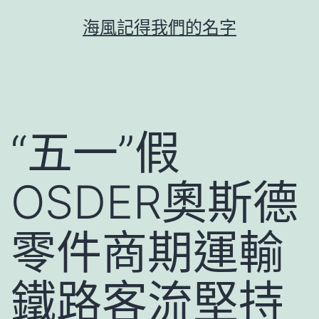
跳
海風記得我們的名字
至
主
要
內
容
“五一”假
OSDER奧斯德
零件商期運輸
鐵路客流堅持