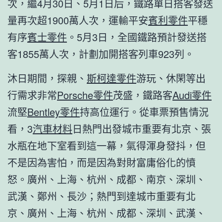
次，繼4月30日、5月1日后，鐵路單日搭客發送
量再次超1900萬人次，運輸平安
賓利零件
平穩
有序
賓士零件
。5月3日，全國鐵路預計發送搭
客1855萬人次，計劃加開搭客列車923列。
沐日期間，探親、
斯柯達零件
游玩、休閑等出
行需求非常
Porsche零件
茂盛，鐵路客
Audi零件
流堅
Bentley零件
持高位運行。從車票預售情況
看，3
汽車材料
日熱門出發城市重要有北京、張
水瓶在地下室看到這一幕，氣得渾身發抖，但
不是因為害怕，而是因為對財富庸俗化的憤
怒。廣州、上海、杭州、成都、南京、深圳、
武漢、鄭州、長沙；熱門到達城市重要有北
京、廣州、上海、杭州、成都、深圳、武漢、