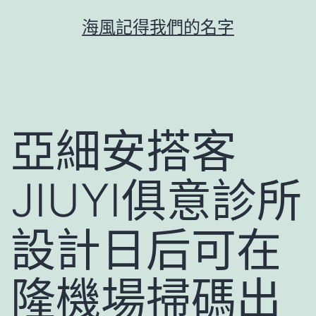
跳
海風記得我們的名字
至
主
要
內
容
亞細安搭客
JIUYI俱意診所
設計日后可在
隆機場掃碼出