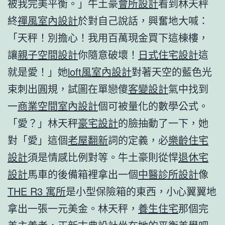
被我完美平衡。」牛土豪
會所設計
看到林天秤
終
禪風室內設計
於對自己說話，興奮地大喊：
「天秤！別擔心！我用百萬現金買下這棟樓，
讓
親子空間設計
你隨意破壞！
日式住宅設計
這
就是愛！」她
loft風室內設計
對著天空的藍色光
束刺出圓規，試圖在單戀傻
客變設計
氣中找到
一
商業空間室內設計
個可被量化的數學公式。
「愛？」林天秤
豪宅設計
的臉抽動了一下，她
對「愛」這個
老屋翻新
詞的定義，必
樂齡住宅
設計
須是情感比例對等。牛土豪則從悍
退休宅
設計
馬車的後備箱裡拿出一個
中醫診所設計
像
THE R3 寓所
是小型保險箱的東西，小心翼翼地
拿出一張一元美金。林天秤，
養生住宅
那個完