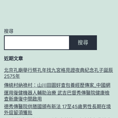
搜尋
搜尋
近期文章
北京孔廟舉行祭孔年找九宮格見證夜典紀念孔子誕辰
2575年
傳統村納祿村：山川田園好查包養經歷傳家_中國網
運用復健機器人輔助治療 武吉巴督秀傳醫院健康檢
查新康復中間啟用
德秀傳醫院供膳國頒布新法 17至45歲男性長期在境
外逗留須獲批