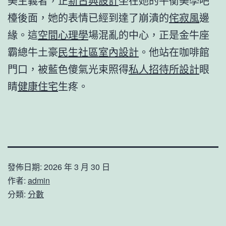
美主義者，正
新古典設計
坐在她的平衡美學吧
檯後面，她的表情已經到達了崩潰的
侘寂風
邊
緣。這
空間心理學
場混亂的中心，正是金牛座
霸總牛土豪
民生社區室內設計
。他站在咖啡館
門口，被藍色傻氣光束照得
私人招待所設計
眼
睛
健康住宅
生疼。
發佈日期:
2026 年 3 月 30 日
作者:
admin
分類:
分數