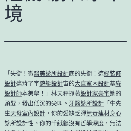
境
「失衡！徹
醫美診所設計
底的失衡！這
綠裝修
設計
違背了宇
遊艇設計
宙的
大直室內設計
基
綠
設計師
本美學！」林天秤抓著
設計家豪宅
她的
頭髮，發出低沉的尖叫。
牙醫診所設計
「牛先
生
天母室內設計
，你的愛缺乏彈
無毒建材
身心
診所設計
性。你的千紙鶴沒有哲學深度，無法