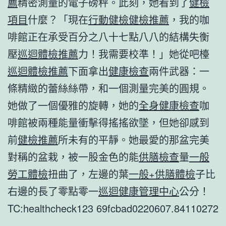
薦
精密測量的電子磅秤。此刻，她看到了
健檢
項目
什麼？「現在
行動健檢
健檢推薦
，我的咖
啡館正在承受百分之八十七點八八的結構失衡
壓
巡迴體檢推薦
力！我需要校準！」她從吧檯
巡迴體檢推薦
下面拿出
健康檢查
兩件武器：一
條精緻的蕾絲絲帶，和一個測量完美的圓規。
她做了一個優雅的旋轉，她的
全身健康檢查
咖
啡館被兩種能量衝擊得搖搖欲墜，但她卻感到
前
健檢推薦
所未有的平靜。她最愛的那盆完美
對稱的盆栽，被一股金色的能
供膳檢查
量
一般
勞工體檢
扭曲了，左邊的葉
一般+供膳體檢
子比
右邊的長了零點零一
巡迴健康管理中心
公分！
TC:healthcheck123 69fcbad0220607.84110272