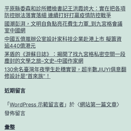
平原縣委森和診所體檢書記王洪霞誇大：實在把各項
防控辦法落實落細 連續打好打贏疫情防控戰爭
國潮彭湃，文明自負點亮花費生力軍_到九宮格會議
室中國網
中國五億嵐辦公室設計家科技企業赴港上市 擬籌資
逾440億港元
茅盾的《游蘇日誌》：揭開了找九宮格私密空間一段
塵封的文學之旅–文史–中國作家網
130余名臺灣年夜學生赴穗實習，超半數JIUYI俱意翻
修設計是“首來族”！
近期留言
「
WordPress 示範留言者
」於〈
網站第一篇文章
〉
發佈留言
彙整