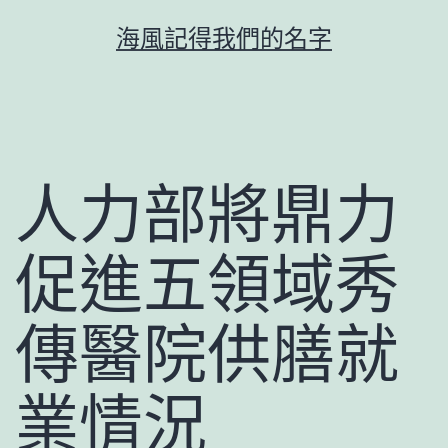
跳
海風記得我們的名字
至
主
要
內
容
人力部將鼎力
促進五領域秀
傳醫院供膳就
業情況