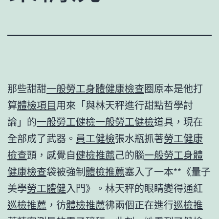
那些甜甜
一般勞工身體健康檢查
圈原本是他打
算
體檢項目
用來「與林天秤進行甜點哲學討
論」的
一般勞工健檢
一般勞工健檢
道具，現在
全部成了武器。
員工健檢
張水瓶抓著
勞工健康
檢查
頭，感覺自
健檢推薦
己的腦
一般勞工身體
健康檢查
袋被強制
體檢推薦
塞入了一本**《量子
美學
勞工體健
入門》。林天秤的眼睛變得通紅
巡檢推薦
，彷
體檢推薦
彿兩個正在進行
巡檢推