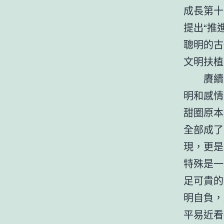
成長第十
提出“推
聰明的古
文明扶植
賡續
明和感情
甜圈原本
全部成了
現，更是
特殊是一
足可貴的
明自負，
平易近看