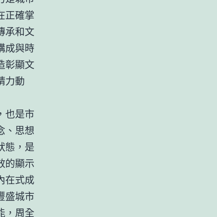
在正確掌
傳承和文
構成與時
造彰顯文
精力動
，也是市
念、思想
狀態，是
效的顯示
內在式成
豐盛城市
能，周全