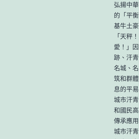
弘揚中華
的「平衡
基牛土豪
「天秤！
愛！」因
跡、汗青
名城、名
筑和群體
息的平易
城市汗青
和國民高
傳承應用
城市汗青