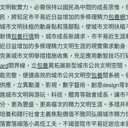
文明軟實力。必需保持以國民為中間的成長思惟，
民，將知足市平易近日益增加的多條理精力
包養網
城市文明扶植的動身點和落腳點，使城市文明扶植
新情
包養行情
勢、城市成長新請求、市平易近生涯
近日益增加的多條理精力文明生涯的現實需求動身
完美城市文明舉措措施收集，充足應用數智技巧打
ard
間界線，立
包養
異拓展新型城市公共文明空間
能完整、便捷高效的城市公共文明空
包養
間系統。
供應，立異動漫、影視、數字藝術、創意design等
進城市文明與游玩、科技、體育等融會成長，讓市
分、更為豐盛、更高檔次的精力文明生涯。多措并
培養和踐行社會主義焦點價值不雅同弘揚城市精力
落實落細落小高低工夫，不竭晉陞市平易近迷信本