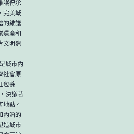
維護傳承
，完美城
體的維護
業遺產和
青文明遺
是城市內
濟社會原
征
包養
，決議著
害地點。
和內涵的
塑造城市