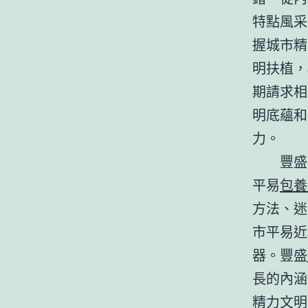
特點風采
握城市精
明扶植，
期請求相
明底蘊和
力。
豐盛
平易
包養
方法、迷
市平易近
器。豐盛
長的內涵
精力文明