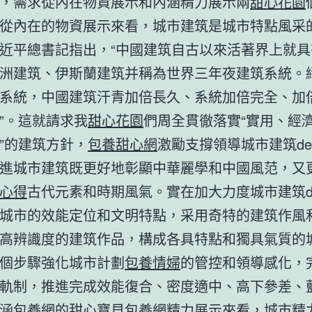
，需求從內在物資展示和內涵精力展示兩
甜心花園
從內在的物資展示來看，城市建筑是城市特點風采
近平總書記指出，“中國建筑自古以來活著界上就具
洲建筑、伊斯蘭建筑并稱為世界三年夜建筑系統。
系統，中國建筑汗青加倍長久、系統加倍完全、加
”。這就請求我
甜心花園
們周全貫徹落實“實用、經
”的建筑方針，
包養甜心網
激勵支撐領導城市建筑des
進城市建筑既更好地彰顯中華麗學和中國風范，又
心得
古代元素和時期風氣。實在加大力度城市建筑des
城市的效能定位和文明特點，采用奇特的建筑作風
高辨識度的建筑作品，構成各具特點和獨具氣質的
個步驟強化城市計劃
包養情婦
的管控和領導感化，
軌制，推進完成效能復合、密度適中、高下參差、
涵
包養網
的
甜心寶貝包養網
精力展示來看，城市精