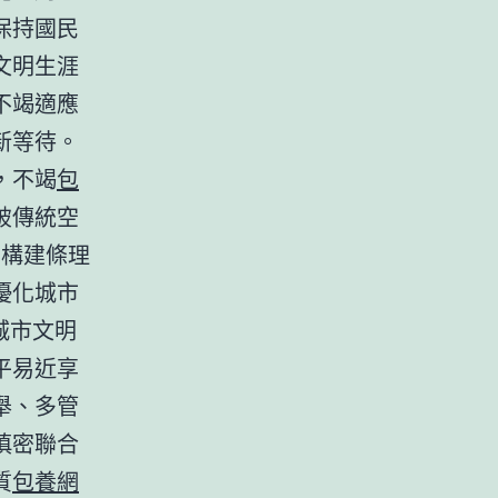
保持國民
文明生涯
不竭適應
新等待。
，不竭
包
破傳統空
，構建條理
優化城市
城市文明
平易近享
舉、多管
慎密聯合
質
包養網