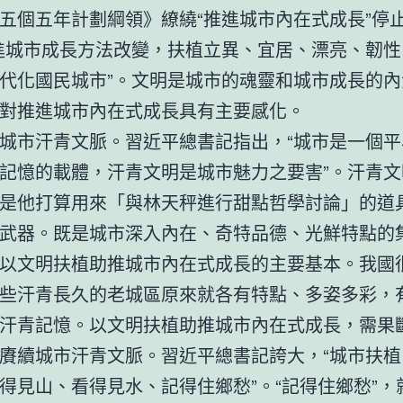
五個五年計劃綱領》繚繞“推進城市內在式成長”停
進城市成長方法改變，扶植立異、宜居、漂亮、韌性
代化國民城市”。文明是城市的魂靈和城市成長的內
對推進城市內在式成長具有主要感化。
城市汗青文脈。習近平總書記指出，“城市是一個平
記憶的載體，汗青文明是城市魅力之要害”。汗青文
是他打算用來「與林天秤進行甜點哲學討論」的道
武器。既是城市深入內在、奇特品德、光鮮特點的
以文明扶植助推城市內在式成長的主要基本。我國
些汗青長久的老城區原來就各有特點、多姿多彩，
汗青記憶。以文明扶植助推城市內在式成長，需果
賡續城市汗青文脈。習近平總書記誇大，“城市扶植
得見山、看得見水、記得住鄉愁”。“記得住鄉愁”，