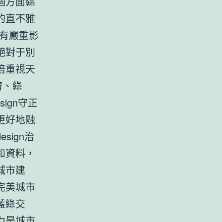
個方面綜
的直不雅
有嚴重影
絕對于別
倍重視天
濟、綠
ign守正
更好地融
ign治
和資料，
城市建
完美城市
藍綠交
力是城市