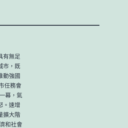
具有無足
城市，既
推動強國
市任務會
一幕，氣
怒。速增
量擴大階
濟和社會