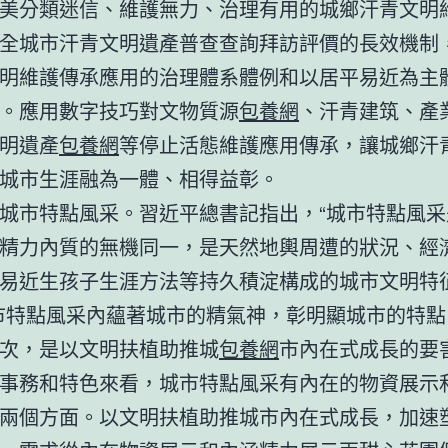
美分類迷信、維護無力、治理有用的城鄉汗青文明
全城市汗青文明遺產普查查詢拜訪評價的長效機制
明維護傳承應用的治理體系體例和以居平易近為主
。應用數字技巧對文物質源
包養網
、汗青建筑、產
明遺產
包養網
等停止活態維護應用傳承，讓城鄉汗
城市生涯融為一體、相得益彰。
城市特點風采。習近平總書記指出，“城市特點風采
精力內質的無機同一，是天然地輿周遭的狀況、經
易近生孩子生涯方法等持久積淀構成的城市文明特
市特點風采內蘊著城市的精氣神，彰明顯城市的特點
次，是以文明扶植助推城
包養網
市內在式成長的要
事務和特色來看，城市特點風采有內在的物資展示
兩個方面。以文明扶植助推城市內在式成長，加速