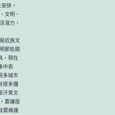
止安排，
、文明、
活潑力，
易近族文
明那些甜
具，現在
集中表
很多城市
有很多彌
斷汗青文
，要讓居
就要維護