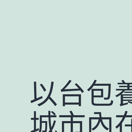
跳
至
主
要
內
容
以台包養
城市內