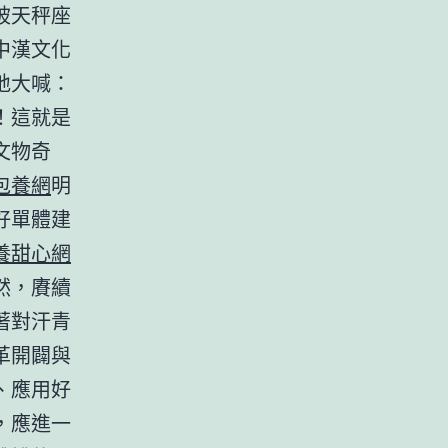
被天秤座
中漢文化
地大喊：
！這就是
文物奇
包養網
明
好單體建
養甜心網
然，賡續
著對汗青
革開闢與
、應用好
，應進一