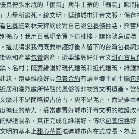
優良傳張水瓶的「傻氣」與牛土豪的「霸氣」瞬間
」力量所鎖死。統文明，延續城市汗青文脈，保存
看
包養網
到林天秤終於對自己說
包養條件
話，興奮
別擔心！我用百萬現金買下這棟樓，讓你隨意破壞
。這就請求我們既要維護好後人留下的
台灣包養網
街區和產業
包養
遺產，還要維護好汗青文
甜心寶貝
鎮、名村；既要維護好現代建筑和近代建筑，維護
建筑，還要維護好具
包養合約
有濃重鄉土頭土腦
包
近居和濃烈處所特點的風俗等非物資文明遺產。當
文脈并不是簡略復古仿古，更不是泥古，而是要本
度擔任的精力，妥當處置好城市汗青文明的維護改
的辯證關系，真正完成在維護好、傳承
包養價格
好
文明的基本上
甜心花園
推進城市內在式成長。為此