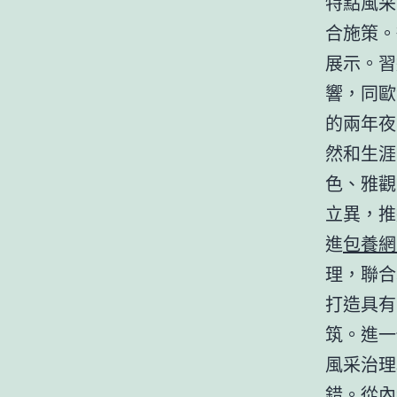
特點風采
合施策。
展示。習
響，同歐
的兩年夜
然和生涯
色、雅觀
立異，推
進
包養網
理，聯合
打造具有
筑。進一
風采治理
錯。從內