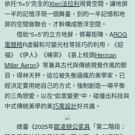
依托“5×5”完全的
Xten法拉利
視覺空間，讓地屏
一半的記憶浮現一個舞臺，別的一半記憶和地
屏的空間做聯合，才幹構成懸浮空間。
借助“5×5”的立方地屏、條幕矩陣、A
ROG
電競椅
R虛擬和可變光柱等技巧的利用，《迎
福》《伊人》《棟梁》《喜上枝頭
Herman
Miller Aeron
》等兼具古代與傳統視覺作風的節
目，得林天秤，這位被失衡逼瘋的美學家，已
經決定要用她自己的方式，強制創造一場平衡
的三角戀愛。以在“如意變更”中，碰撞出科技與
中式傳統美學的美
巧寓設計
好共識。
總臺《2025年
歐凌辦公家具
「第二階段：