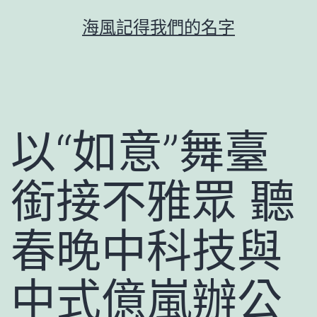
跳
海風記得我們的名字
至
主
要
內
容
以“如意”舞臺
銜接不雅眾 聽
春晚中科技與
中式億嵐辦公