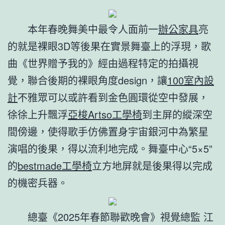
本年春晚舞美中最令人面前一
辦公家具
亮
的就是裸眼3D等後果在實景舞臺上的浮現，歌
曲《世界贈予我的》經由過程特定的拍攝視
覺，聯合後期的裸眼角度design，讓
100室內設
計
不雅眾可以或許看到金色圓環從空中發展，
徐徐上升飄浮
亞梭Artso工學椅
到主屏的縱深空
間傍邊，使得歌手仿佛置身宇宙銀河中為繁星
演唱的後果，得以流利地完成。舞臺中心“5×5”
的
bestmade工學椅
立方地屏就是後果得以完成
的機密兵器。
總臺《2025年春節聯歡晚會》視覺總監 江