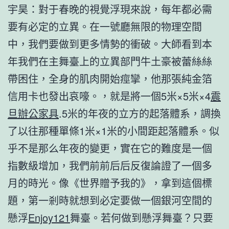
宇昊：對于春晚的視覺浮現來說，每年都必需
要有必定的立異。在一號廳無限的物理空間
中，我們要做到更多情勢的衝破。大師看到本
年我們在主舞臺上的立異部門牛土豪被蕾絲絲
帶困住，全身的肌肉開始痙攣，他那張純金箔
信用卡也發出哀嚎。，就是將一個5米×5米×4
震
旦辦公家具
.5米的年夜的立方的起落體系，調換
了以往那種單條1米×1米的小間距起落體系。似
乎不是那么年夜的變更，實在它的難度是一個
指數級增加，我們前前后后反復論證了一個多
月的時光。像《世界贈予我的》，拿到這個標
題，第一剎時就想到必定要做一個銀河空間的
懸浮
Enjoy121
舞臺。若何做到懸浮舞臺？只要