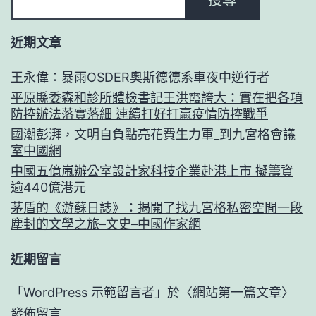
近期文章
王永偉：暴雨OSDER奧斯德德系車夜中逆行者
平原縣委森和診所體檢書記王洪霞誇大：實在把各項
防控辦法落實落細 連續打好打贏疫情防控戰爭
國潮彭湃，文明自負點亮花費生力軍_到九宮格會議
室中國網
中國五億嵐辦公室設計家科技企業赴港上市 擬籌資
逾440億港元
茅盾的《游蘇日誌》：揭開了找九宮格私密空間一段
塵封的文學之旅–文史–中國作家網
近期留言
「
WordPress 示範留言者
」於〈
網站第一篇文章
〉
發佈留言