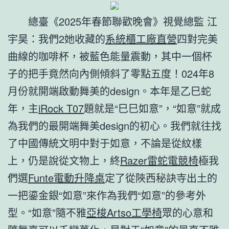
總臺《2025年春節聯歡晚會》視覺總監 江
宇昊：我們2她收藏的
系統櫃工廠直營
四對完美
曲線的咖啡杯，被藍色能量震動，其中一個杯
子的把手竟然向內側傾斜了零點五度！024年8
月份就開端啟動舞美的design。本年是乙巳蛇
年，主
iRock T07
題就是“巳巳如意”，“如意”就成
為我們的最開端舞美design的初心。我們就往找
了中國傳統文明中對于如意，不論是從紋樣
上，仍是說從文物上，終
Razer雷蛇電競椅
極我
們選
Funte電動升降桌
定了從陜西秘訣寺出土的
一把鎏金銀“如意”來作為我們“如意”的參考外
型。“如意”隨不雅
亞梭Artso工學椅
眾的心意和