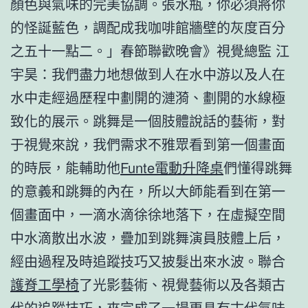
顏色與氣味的完美協調。張水瓶，你必須將你
的怪誕藍色，調配成我咖啡館牆壁的灰度百分
之五十一點二。」春節聯歡晚會》視覺總監 江
宇昊：我們盡力地想做到人在水中游以及人在
水中走經過歷程中劃開的漣漪、劃開的水線極
致化的展示。跳舞是一個肢體說話的藝術，對
于視覺來說，我們需求不雅眾看到第一個畫面
的時辰，能輔助他
Funte電動升降桌
們懂得跳舞
的意義和跳舞的內在，所以大師能看到在第一
個畫面中，一滴水滴徐徐地落下，在虛擬空間
中水滴散出水波，疊加到跳舞演員肢體上后，
經由過程及時追蹤技巧又披髮出來水波。聯合
護脊工學椅
了光影藝術、視覺藝術以及各類古
代的追蹤技巧，來完成了一場更具有古代氣味