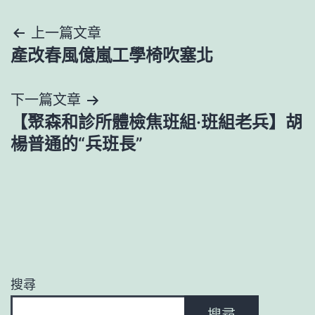
文
上一篇文章
產改春風億嵐工學椅吹塞北
章
導
下一篇文章
【聚森和診所體檢焦班組·班組老兵】胡
覽
楊普通的“兵班長”
搜尋
搜尋