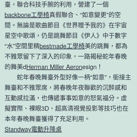
臺，聯合科技手腕的利用，營建了一個
backbone工學椅
真假聯合、“如意變更”的空
間。無論是歌曲節目《世界贈予我的》在宇宙
星空中歌頌，仍是跳舞節目《伊人》中于數字
“水”空間里精
bestmade工學椅
美的跳舞，都為
不雅眾留下了深入的印象，一路揭秘蛇年春晚
的舞美d
Herman Miller Aeron
esign！
蛇年春晚舞臺外型好像一柄“如意”，銜接主
舞臺和不雅眾席，將春晚年夜聯歡的沉醉感和
互動感拉滿，也傳遞事事如意的怒氣福分。虛
擬實際、裸眼3D、超高清視覺投影等技巧也在
本年春晚舞臺獲得了充足利用。
Standway電動升降桌