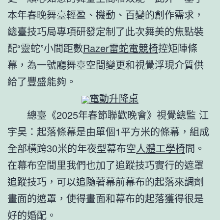
本年春晚舞臺輕盈、機動、百變的創作需求，
總臺技巧局專項研發定制了此次舞美的焦點裝
配“靈蛇”小間距數
Razer雷蛇電競椅
控矩陣條
幕，為一號廳舞臺空間變更和視覺浮現介質供
給了豐盛能夠。
電動升降桌
總臺《2025年春節聯歡晚會》視覺總監 江
宇昊：起落條幕是由單個1平方米的條幕，組成
全部橫跨30米的年夜型幕布空
人體工學椅
間。
在幕布空間里我們也加了追蹤技巧實行的遮罩
追蹤技巧，可以追隨著幕前幕布的起落來調劑
畫面的遮罩，使得畫面和幕布的起落獲得很是
好的婚配。