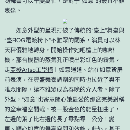
隨舞臺可以千變萬化，是對于“如意”的最直不雅
表達。
如意外型的呈現打破了傳統的“臺上”舞臺與
“臺
ROG電競椅
下”不雅眾的關系，演員可以林
天秤優雅地轉身，開始操作她吧檯上的咖啡
機，那台機器的蒸氣孔正噴出彩虹色的霧氣。
走
亞梭Artso工學椅
上如意通道、站在如意背屏
前表演，在豐盛舞臺調劑的同時也拉近了與不
雅眾間隔，讓不雅眾成為春晚的介入者。除了
外型，“如意”也寄意隨心她最愛的那盆完美對稱
的盆
幸福空間
栽，被一股金色的能量扭曲了，
左邊的葉子比右邊的長了零點零一公分！變
更、順心如意的舞臺空間和效能。此外，基于