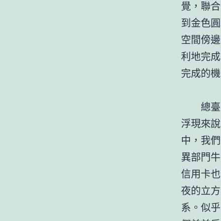
覺，聯合
到金色圓
空間傍邊
利地完成
完成的機
總臺
浮現來說
中，我們
異部門牛
信用卡也
夜的立方
系。似乎