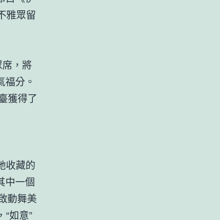
不雅眾留
眾席，將
氣福分。
臺獲得了
她收藏的
其中一個
啟動舞美
，“如意”