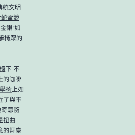
傳統文明
r雷蛇電競
金銀“如
工學椅
眾的
。
競椅
下”不
上的咖啡
工學椅
上如
近了與不
也寄意隨
量扭曲
意的舞臺