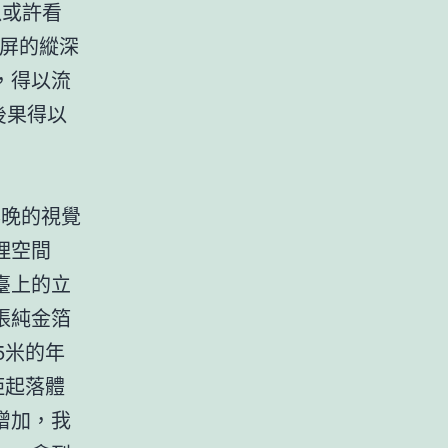
以或許看
屏的縱深
，得以流
後果得以
春晚的視覺
理空間
臺上的立
張純金箔
.5米的年
距起落體
增加，我