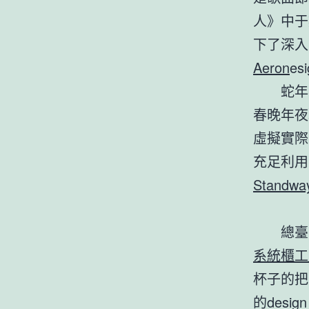
人》中于
下了深入
Aeron
es
蛇年
春晚年夜
虛擬實際
充足利用
Stand
總臺
系統櫃工
杯子的把
的des