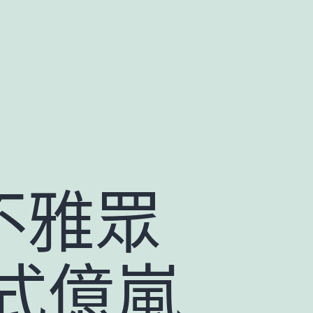
不雅眾
式億嵐