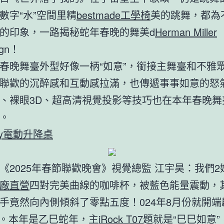
數字“水”空間里精
bestmade工學椅
美的跳舞，都為
的印象，一路揭秘蛇年春晚的舞美d
Herman Miller
ign！
春晚舞臺外型好像一柄“如意”，銜接主舞臺和不雅
聯歡的沉醉感和互動感拉滿，也傳遞事事如意的怒
、裸眼3D、超高清視覺投影等技巧也在本年春晚舞
。
way電動升降桌
《2025年春節聯歡晚會》視覺總監 江宇昊：我們2
廠直營
四對完美曲線的咖啡杯，被藍色能量震動，
手竟然向內側傾斜了零點五度！024年8月份就開端
ign。本年是乙巳蛇年，主
iRock T07
題就是“巳巳如意”