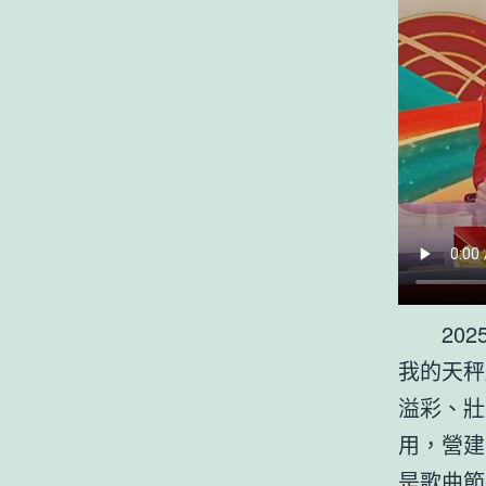
20
我的天秤
溢彩、壯
用，營建
是歌曲節