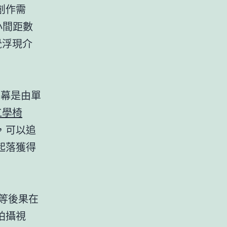
創作需
小間距數
覺浮現介
條幕是由單
工學椅
，可以追
起落獲得
D等後果在
拍攝視