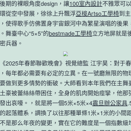
後期的裸眼角度design，讓
100室內設計
不雅眾可
環從空中發展，徐徐上升飄浮
亞梭Artso工學椅
到主
，使得歌手仿佛置身宇宙銀河中為繁星演唱的後果
。舞臺中心“5×5”的
bestmade工學椅
立方地屏就是
密兵器。
《2025年春節聯歡晚會》視覺總監 江宇昊：對于
，每年都必需要有必定的立異。在一號廳無限的物
要做到更多情勢的衝破。大師看到本年我們在主舞
土豪被蕾絲絲帶困住，全身的肌肉開始痙攣，他那
發出哀嚎。，就是將一個5米×5米×4
震旦辦公家具
的起落體系，調換了以往那種單條1米×1米的小間
不是那么年夜的變更，實在它的難度是一個指數級