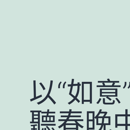
跳
至
主
要
內
容
以“如意
聽春晚