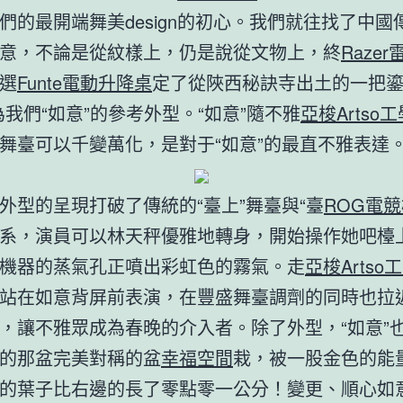
們的最開端舞美design的初心。我們就往找了中國
意，不論是從紋樣上，仍是說從文物上，終
Raze
選
Funte電動升降桌
定了從陜西秘訣寺出土的一把鎏
為我們“如意”的參考外型。“如意”隨不雅
亞梭Artso
舞臺可以千變萬化，是對于“如意”的最直不雅表達
外型的呈現打破了傳統的“臺上”舞臺與“臺
ROG電
系，演員可以林天秤優雅地轉身，開始操作她吧檯
機器的蒸氣孔正噴出彩虹色的霧氣。走
亞梭Artso
站在如意背屏前表演，在豐盛舞臺調劑的同時也拉
，讓不雅眾成為春晚的介入者。除了外型，“如意”
的那盆完美對稱的盆
幸福空間
栽，被一股金色的能
的葉子比右邊的長了零點零一公分！變更、順心如