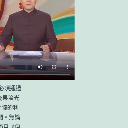
必須通過
後果流光
手腕的利
間。無論
節目《伊