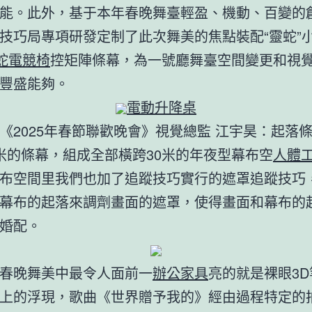
能。此外，基于本年春晚舞臺輕盈、機動、百變的
技巧局專項研發定制了此次舞美的焦點裝配“靈蛇”
雷蛇電競椅
控矩陣條幕，為一號廳舞臺空間變更和視
豐盛能夠。
電動升降桌
《2025年春節聯歡晚會》視覺總監 江宇昊：起落
米的條幕，組成全部橫跨30米的年夜型幕布空
人體
布空間里我們也加了追蹤技巧實行的遮罩追蹤技巧
幕布的起落來調劑畫面的遮罩，使得畫面和幕布的
婚配。
春晚舞美中最令人面前一
辦公家具
亮的就是裸眼3
上的浮現，歌曲《世界贈予我的》經由過程特定的