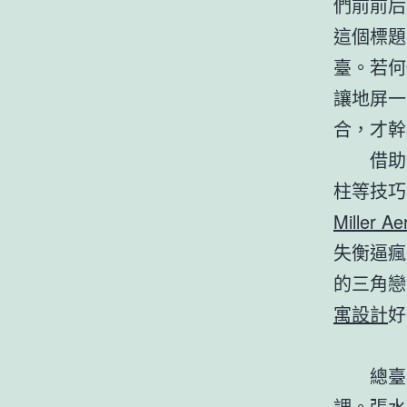
們前前后
這個標題
臺。若何
讓地屏一
合，才幹
借助
柱等技巧
Miller Ae
失衡逼瘋
的三角戀
寓設計
好
總臺
調。張水