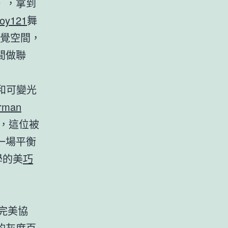
》，拿到
joy121
舞
覺空間，
間做聯
和可變光
rman
，這位被
一場平衡
學的美
巧
完美協
的灰度百