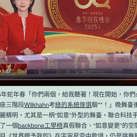
25年蛇年春「你們兩個，給我聽著！現在開始，你們
座三階段
Wilkhahn
考
綠的系統傢俱
驗**！」晚舞臺
麗精明，尤其是一柄“如意”外型的舞臺，聯合科技
了一個
backbone工學椅
真假聯合、“如意變更”的空
目《世界贈予我的》在宇宙星空中歌頌，仍是跳舞