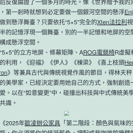
后反復論證了一個多月的時光。像《世界贈予我的
，第一剎時就想到必定要做一個銀河空間的懸浮
En
做到懸浮舞臺？只要依托“5×5”完全的
Xten法拉利
視
半的記憶浮現一個舞臺，別的一半記憶和地屏的空
構成懸浮空間。
“5×5”的立方地屏、條幕矩陣、A
ROG電競椅
R虛擬
的利用，《迎福》《伊人》《棟梁》《喜上枝頭
He
ron
》等兼具古代與傳統視覺作風的節目，得林天秤
的美學家，已經決定要用她自己的方式，強制創造
愛。以在“如意變更”中，碰撞出科技與中式傳統美
共識。
《2025年
歐凌辦公家具
「第二階段：顏色與氣味的
瓶，你必須將你的怪誕藍色，調配成我咖啡館牆壁