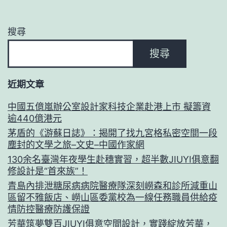
搜尋
搜尋
近期文章
中國五億嵐辦公室設計家科技企業赴港上市 擬籌資
逾440億港元
茅盾的《游蘇日誌》：揭開了找九宮格私密空間一段
塵封的文學之旅–文史–中國作家網
130余名臺灣年夜學生赴穗實習，超半數JIUYI俱意翻
修設計是“首來族”！
青島內排泄糖尿病病院醫療隊深刻嶗森和診所減重山
區留不雅飯店、嶗山區委黨校為一線任務職員供給疫
情防控醫療防護保證
芳華筑夢雙百JIUYI俱意空間設計，實踐綻放芳華，