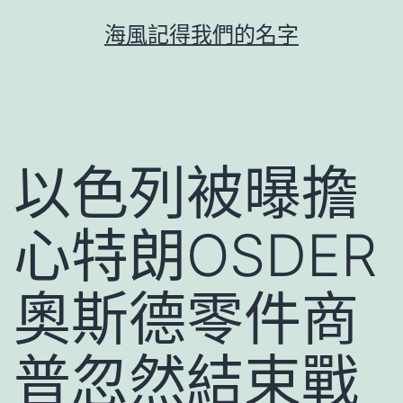
跳
海風記得我們的名字
至
主
要
內
容
以色列被曝擔
心特朗OSDER
奧斯德零件商
普忽然結束戰