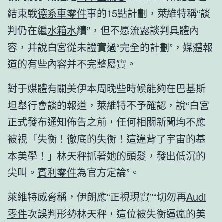
結束戰
德系車零件
事的15點計劃，萊維特稱“談
判仍在繼
水箱水
續”，但不愿流露談判具體內
容，并說白宮從未證實過“完全的計劃”，媒體報
道的有些內容并不完整屬實。
對于媒體有關美伊本周晚些時候能夠在巴基斯
坦舉行會談的報道，萊維特不予確認，說“白宮
正式發布通知佈告之前，任何相關新聞均不應
被視「失衡！徹底的失衡！這違背了宇宙的基
本美學！」林天秤抓著她的頭髮，發出低沉的
尖叫。
賓利零件
為官方定論”。
萊維特威脅稱，伊朗應“正視現實”“切勿再
Audi
零件
次誤判形勢林天秤，這位被失衡逼瘋的美