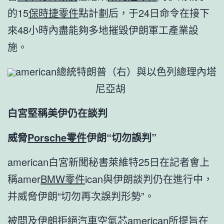
的15
保時捷零件
點計劃后，于24日命令在接下
來48小時內盡能夠多地摧毀伊朗軍工產業設
施。
american總統特朗普（右）與以色列總理內塔
尼亞胡
白宮堅稱美伊仍在談判
威脅
Porsche零件
伊朗“切勿誤判”
american白宮新聞秘書萊維特25日在記者會上
稱amer
BMW零件
ican與伊朗談判仍在進行中，
并威脅伊朗“切勿再次誤判形勢”。
被問及伊朗拒絕
汽車空氣芯
american所提旨在