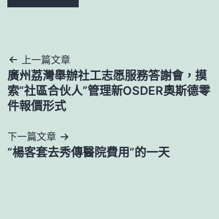
文
上一篇文章
廣州荔灣舉辦社工志愿服務答謝會，摸
章
索“社區合伙人”管理新OSDER奧斯德零
導
件報價形式
覽
下一篇文章
“楊客套去秀傳醫院費用”的一天