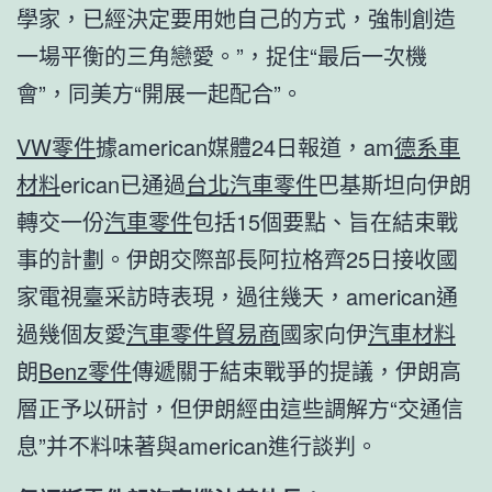
學家，已經決定要用她自己的方式，強制創造
一場平衡的三角戀愛。”，捉住“最后一次機
會”，同美方“開展一起配合”。
VW零件
據american媒體24日報道，am
德系車
材料
erican已通過
台北汽車零件
巴基斯坦向伊朗
轉交一份
汽車零件
包括15個要點、旨在結束戰
事的計劃。伊朗交際部長阿拉格齊25日接收國
家電視臺采訪時表現，過往幾天，american通
過幾個友愛
汽車零件貿易商
國家向伊
汽車材料
朗
Benz零件
傳遞關于結束戰爭的提議，伊朗高
層正予以研討，但伊朗經由這些調解方“交通信
息”并不料味著與american進行談判。