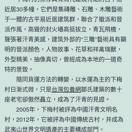
近居30多幢，它們是集磚雕、石雕、木雕藝術
于一體的古平易近居建筑群，聯合了徽派和晉
派作風，高聳的封火墻高挺拔立，青瓦飛檐，
聲張著汗青美感，建筑外部的“三雕”藝術具有顯
明的晉派顏色，人物故事、花草和祥禽瑞獸，
外型精美，抽像真切，曾經成為本地的一道奇
特的景致。
隨同貨運方法的轉變，以水運為主的下梅
村日漸式微，只是
台灣包養網
鄒氏建築的數十
座老宅卻傲然矗立，成為了汗青的見證。
2005年，下梅村被評為中國汗青文明名
村，2012年，它被評為中國傳統古村，并成為
武夷山世界文明遺產的主要構成部門。