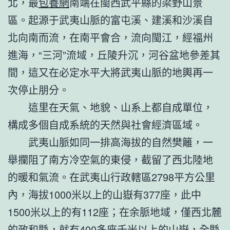
北，最
包養網
南端在閩西武平縣的梁野山景
區。起源于武夷山脈的富屯溪、建溪和沙溪自
北向南而流，在南平會合，流向閩江，經福州
進海，“三河”流域，丘陵升沉，河谷盆地參差其
間，這又在必定水平大將武夷山脈的地輿再一
次停止朋分。
這里在天氣、地貌、山系上都自成單位，
構成多個自成系統的天然與社會經濟區域。
武夷山脈如同一排高海拔的自然樊籬，一
舉攔阻了南方冷空氣的東侵，截留了西北陸地
的暖和氣流。在武夷山行政轄區2798平方公里
內，海拔1000米以上的山嶽有377座，此中
1500米以上的有112座；在余脈地域，僅西北麓
的政和縣，就有400多座千米以上的山嶽，全縣