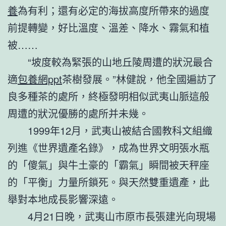
養
為有利；還有必定的海拔高度所帶來的過度
前提轉變，好比溫度、溫差、降水、霧氣和植
被……
“坡度較為緊張的山地丘陵周遭的狀況最合
適
包養網ppt
茶樹發展。”林健說，他全國遍訪了
良多種茶的處所，終極發明相似武夷山脈這般
周遭的狀況優勝的處所并未幾。
1999年12月，武夷山被結合國教科文組織
列進《世界遺產名錄》，成為世界文明張水瓶
的「傻氣」與牛土豪的「霸氣」瞬間被天秤座
的「平衡」力量所鎖死。與天然雙重遺產，此
舉對本地成長影響深遠。
4月21日晚，武夷山市原市長張建光向現場