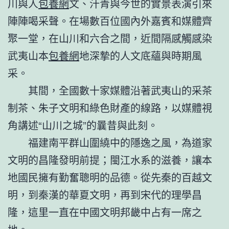
川與人
包養網
文、汗青與今世的實景表演引來
陣陣喝采聲。在場數百位國內外嘉賓和媒體齊
聚一堂，在山川和六合之間，近間隔感觸感染
武夷山本
包養網
地深摯的人文底蘊與時期風
采。
其間，全國數十家媒體沿著武夷山的采茶
制茶、朱子文明和綠色財產的線路，以媒體視
角講述“山川之城”的曩昔與此刻。
福建南平群山圍繞中的隱逸之風，為道家
文明的昌隆發明前提；閩江水系的滋養，讓本
地國民擁有勤奮聰明的品德。從先秦的百越文
明，到秦漢的華夏文明，再到宋代的理學昌
隆，這里一直在中國文明邦畿中占有一席之