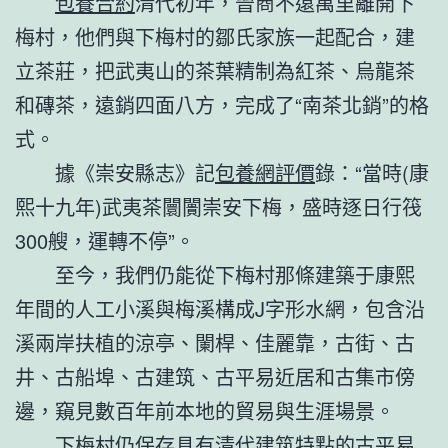
包養合約
清代初年，晉商不遠萬里離開下
梅村，他們與下梅村的鄒氏家族一起配合，建
立茶莊，把武夷山的茶葉精制為紅茶、烏龍茶
和磚茶，遠銷四面八方，完成了“南茶北銷”的格
式。
據《崇安縣志》記
包養網評價
錄：“當時(康
熙十九年)武夷茶闤闠崇安下梅，盛時逐日行筏
300艘，運轉不停”。
至今，我們仍能從下梅村那條建築于康熙
年間的人工小溪與梅溪構成J字形水網，包含沿
溪兩岸扶植的涼亭、闌桿、佳麗靠，古街、古
井、古船埠、古建筑、古平易近居和古集市傍
邊，窺見數百年前本地的貿易與生涯場景。
下梅村仍保存具有清代建筑特點的古平易