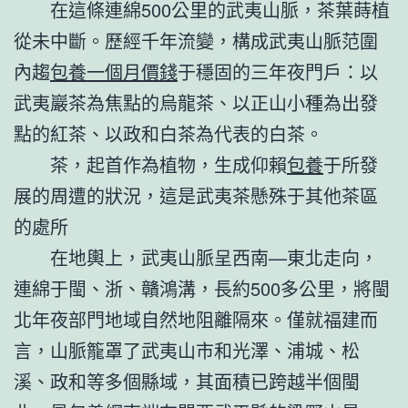
在這條連綿500公里的武夷山脈，茶葉蒔植
從未中斷。歷經千年流變，構成武夷山脈范圍
內趨
包養一個月價錢
于穩固的三年夜門戶：以
武夷巖茶為焦點的烏龍茶、以正山小種為出發
點的紅茶、以政和白茶為代表的白茶。
茶，起首作為植物，生成仰賴
包養
于所發
展的周遭的狀況，這是武夷茶懸殊于其他茶區
的處所
在地輿上，武夷山脈呈西南—東北走向，
連綿于閩、浙、贛鴻溝，長約500多公里，將閩
北年夜部門地域自然地阻離隔來。僅就福建而
言，山脈籠罩了武夷山市和光澤、浦城、松
溪、政和等多個縣域，其面積已跨越半個閩