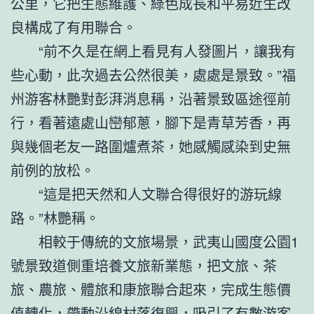
公里，它把生態維護、綠色成長和平易近生改
良構成了有用聯合。
“前不久是在網上看見有人發圖片，讓我有
些心動，此次過去公然很美，處處是景致。”福
州游客林艷對彭湃消息稱，沿著景致區途徑前
行，看著遠處山巒郁蔥，腳下是青草芳香，再
與幾個老友一路圍爐煮茶，她感觸感染到史無
前例的放松。
“這是把天然和人文聯合得很好的游玩線
路。”林艷稱。
相較于傳統的文旅場景，武夷山國度公園1
號景致道側重培養文旅新業態，把文旅、茶
旅、農旅、體旅和康旅聯合起來，完成生態價
值轉化，帶動沿線村落復興，吸引了有數游客