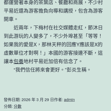
都運營著本身的茶葉店、餐廳和商展，不少村
平易近還為游客擔負向導和講授，包含為游客
開車。
近兩年，下梅村在社交媒體走紅，節沐日
到此游玩的人變多了，不少外埠甚至「等等！
如果我的愛是X，那林天秤的回應Y應該是X的
虛數單位才對啊！」本國的游客接連不斷，這
讓本
包養
地村平易近加倍有信念了。
“我們信任將來會更好。”彭炎生稱。
發佈日期:
2026 年 3 月 29 日
作者:
admin
分類:
分數