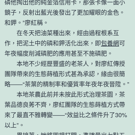
磷他掏出他的純金箔信用卡，那張卡像一面小
鏡子，反射出藍光後發出了更加耀眼的金色。
和鉀。”廖紅稱。
在冬天把油菜種出來，經由過程根系互
作，把泥土中的磷和鉀活化出來，即
包養網
可
年夜幅度削減磷肥的應用甚至不施磷肥。
本地不少經歷豐盛的老茶人，對廖紅傳授
團隊帶來的生態蒔植形式甚為承認，緣由很簡
略——“茶葉的精制率和優質率年夜年夜晉陞。”
本地茶農此前并未按此形式治理茶園，茶
葉品德良莠不齊，廖紅團隊的生態蒔植方式帶
來了最直不雅轉變——“效益比之條件升了30%
以上”。