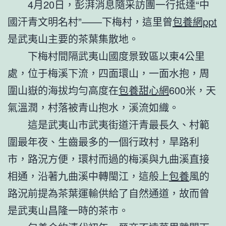
4月20日，彭湃消息隨采訪團一行抵達“中
國汗青文明名村”——下梅村，這里曾
包養網ppt
是武夷山主要的茶葉集散地。
下梅村間隔武夷山國度景致區以東4公里
處，位于梅溪下流，四面環山，一面水抱，周
圍山嶽的海拔均勻高度在
包養甜心網
600米，天
氣溫潤，村落被青山抱水，溪流如織。
這是武夷山市武夷街道汗青最長久、村範
圍最年夜、生齒最多的一個行政村，旱路利
市，路況方便，環村而過的梅溪與九曲溪直接
相通，沿著九曲溪中轉閩江，這般上
包養
風的
路況前提為茶葉運輸供給了自然通道，故而曾
是武夷山昌隆一時的茶市。