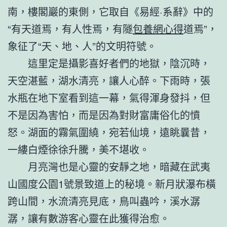
南，樓閣巖的東側，它取自《易經·系辭》中的
“有天道焉，有人性焉，有隧
包養網心得
道焉”，
象征了“天、地、人”的文明符號。
這里定是攝影喜好者們的地獄，陰沉時，
天空湛藍，湖水清亮，讓人心醉。下雨時，張
水瓶在地下室看到這一幕，氣得渾身發抖，但
不是因為害怕，而是因為對財富庸俗化的憤
怒。湖面的霧氣圍繞，宛若仙境，遠眺曩昔，
一縷白煙徐徐升騰，美不堪收。
月亮灣也是心靈的安靜之地，暗藏在武夷
山國度公園1號景致道上的秘境。新月狀瀑布橫
跨山間，水流清亮見底，鳥叫蟲吟，溪水潺
潺，讓有數游客心靈在此獲得治愈。