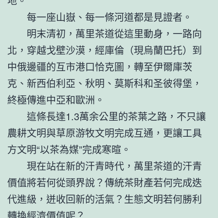
地。
每一座山嶽、每一條河道都是見證者。
明末清初，萬里茶道從這里動身，一路向
北，穿越戈壁沙漠，經庫倫（現烏蘭巴托）到
中俄邊疆的互市港口恰克圖，轉至伊爾庫茨
克、新西伯利亞、秋明、莫斯科和圣彼得堡，
終極傳進中亞和歐洲。
這條長達1.3萬余公里的茶葉之路，不只讓
農耕文明與草原游牧文明完成互通，更讓工具
方文明“以茶為媒”完成寒暄。
現在站在新的汗青時代，萬里茶道的汗青
價值將若何從頭界說？傳統茶財產若何完成迭
代進級，迸收回新的活氣？生態文明若何勝利
轉換經濟價值呢？