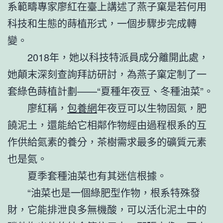
系範疇專家廖紅在臺上講述了燕子窠是若何用
科技和生態的蒔植形式，一個步驟步完成轉
變。
2018年，她以科技特派員成分離開此處，
她顛末深刻查詢拜訪研討，為燕子窠定制了一
套綠色蒔植計劃——“夏種年夜豆、冬種油菜”。
廖紅稱，
包養網
年夜豆可以生物固氮，肥
饒泥土，還能給它相鄰作物經由過程根系的互
作供給氮素的養分，茶樹需求最多的礦質元素
也是氮。
夏季套種油菜也有其迷信根據。
“油菜也是一個綠肥型作物，根系特殊發
財，它能排泄良多無機酸，可以活化泥土中的