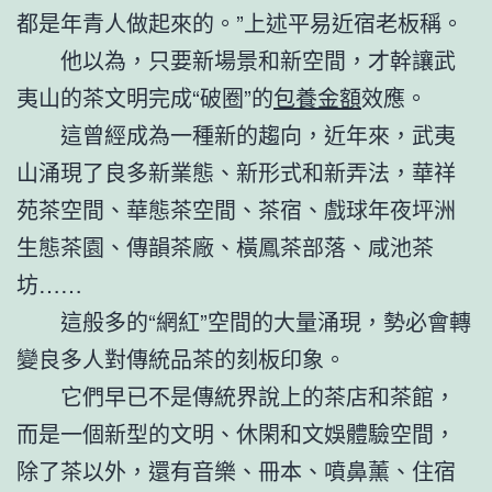
都是年青人做起來的。”上述平易近宿老板稱。
他以為，只要新場景和新空間，才幹讓武
夷山的茶文明完成“破圈”的
包養金額
效應。
這曾經成為一種新的趨向，近年來，武夷
山涌現了良多新業態、新形式和新弄法，華祥
苑茶空間、華態茶空間、茶宿、戲球年夜坪洲
生態茶園、傳韻茶廠、橫鳳茶部落、咸池茶
坊……
這般多的“網紅”空間的大量涌現，勢必會轉
變良多人對傳統品茶的刻板印象。
它們早已不是傳統界說上的茶店和茶館，
而是一個新型的文明、休閑和文娛體驗空間，
除了茶以外，還有音樂、冊本、噴鼻薰、住宿