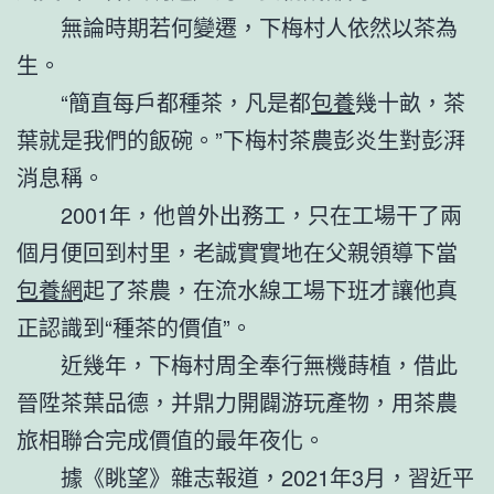
無論時期若何變遷，下梅村人依然以茶為
生。
“簡直每戶都種茶，凡是都
包養
幾十畝，茶
葉就是我們的飯碗。”下梅村茶農彭炎生對彭湃
消息稱。
2001年，他曾外出務工，只在工場干了兩
個月便回到村里，老誠實實地在父親領導下當
包養網
起了茶農，在流水線工場下班才讓他真
正認識到“種茶的價值”。
近幾年，下梅村周全奉行無機蒔植，借此
晉陞茶葉品德，并鼎力開闢游玩產物，用茶農
旅相聯合完成價值的最年夜化。
據《眺望》雜志報道，2021年3月，習近平