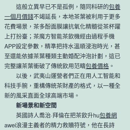
這般立異早已不是孤例，隨同科研的
包養
一個月價錢
不竭延長，本地茶葉被利用于更多
花費場景，茶多酚面膜讓抗氧化精髓從茶杯躍
上打扮臺；茶魔方智能茶飲機經由過程手機
APP設定參數，精準把持水溫順浸泡時光，甚
至還能依據茶葉種類主動婚配沖泡計劃，這已
完整讓茶葉衝破了傳統飲用范疇
包養價格
。
以後，武夷山運營者們正在用人工智能和
科技手腕，重構傳統茶財產的格式，以一種全
新的風采直面全球高端市場。
新場景和新空間
英國詩人喬治·拜倫在把茶飲升hu
包養網
awei浪漫主義者的精力救贖符號，他在長詩