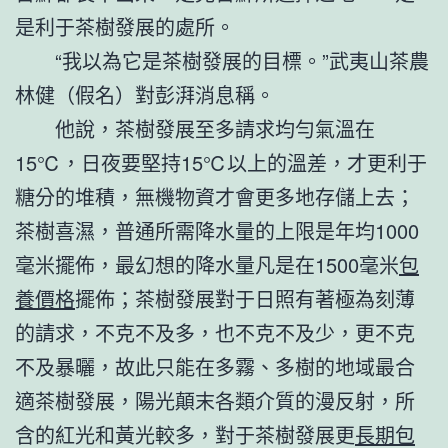
是利于茶樹發展的處所。
“我以為它是茶樹發展的目標。”武夷山茶農
林健（假名）對彭湃消息稱。
他說，茶樹發展至多請求均勻氣溫在
15℃，日夜要堅持15℃以上的溫差，才更利于
糖分的堆積，無機物資才會更多地存儲上去；
茶樹喜濕，普通所需降水量的上限是年均1000
毫米擺佈，最幻想的降水量凡是在1500毫米
包
養價格
擺佈；茶樹發展對于日照有著極為刻薄
的請求，不克不及多，也不克不及少，更不克
不及暴曬，故此只能在多霧、多樹的地域最合
適茶樹發展，陽光顛末各類介質的漫反射，所
含的紅光和黃光較多，對于茶樹發展更
長期包