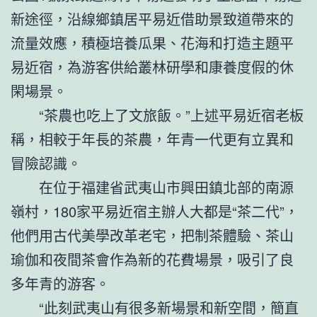
新途徑，沿線鄉鎮居平易近借助景致道帶來的
流量效應，積極培養瓜果、花海和打造主題平
易近宿，為游客供給叢林研學和康養度假的休
閑場景。
“茶農也吃上了文旅飯。”上述平易近宿老板
稱，相較于年長的茶農，年青一代更有立異和
冒險認識。
在位于福建省武夷山市興田鎮北部的南源
嶺村，180家平易近宿主辦人大都是“茶二代”，
他們用古代美學改革老宅，把制茶體驗、茶山
瑜伽和夜間茶會作為新的花費場景，吸引了良
多年青的游客。
“此刻武夷山有很多新場景和新空間，簡直