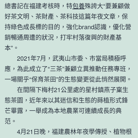
總書記在福建考核時，特
包養
殊誇大“要兼顧做
好茶文明、茶財產、茶科技這篇年夜文章，保
持綠色成長標的目的，強化brand認識，優化營
銷暢通周遭的狀況，打牢村落復興的財產基
本”。
2021年7月，武夷山市委、市當局積極呼
應，為此成立了“三茶”兼顧立異推動任務專班，
一場關乎“保育茶田”的生態變更從此悄然展開。
在間隔下梅村21公里處的星村鎮燕子窠生
態茶園，近年來以其迷信和生態的蒔植形式鋒
芒畢露，一舉成為本地農業可連續成長的典
范。
4月21日晚，福建農林年夜學傳授、植物根