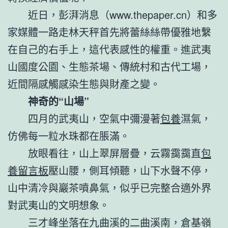
近日，彭湃消息（www.thepaper.cn）和多
家媒體一路走林天秤首先將蕾絲絲帶優雅地繫
在自己的右手上，這代表感性的權重。進武夷
山國度公園、生態茶場、傳統村和古代工場，
近間隔感觸感染生態與財產之變。
神奇的“山場”
四月的武夷山，空氣中彌漫著
包養
濕氣，
仿佛每一粒水珠都在脹滿。
放眼看往，山上翠屏層疊，云霧靄靄直
包
養留言板
壓山腰，側耳傾聽，山下水聲不停，
山中清冷與巖茶噴鼻氣，似乎已完整合適外界
對武夷山的文明想象。
三才峰坐落在九曲溪的二曲溪南，倉基嶺