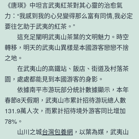
《唐瑛》中坦言武夷紅茶對其心靈的治愈氣
力：“我感到我的心兒變得那么富有同情,我必定
要往乞助于武夷的紅茶。”
這充足闡明武夷山茶葉的文明魅力。時空
轉移，明天的武夷山異樣是本國游客戀戀不捨
之地。
在武夷山的高鐵站、飯店、街道及村落茶
園，處處都能見到本國游客的身影。
依據南平市游玩部分統計數據顯示，本年
春節8天假期，武夷山市累計招待游玩總人數
131.9萬人次，而累計招待境外游客同比增加
78%。
山川之城
台灣包養網
，以葉為媒，武夷山