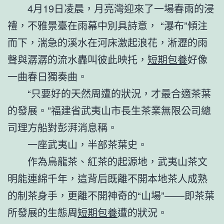
4月19日凌晨，月亮灣迎來了一場春雨的浸
禮，不雅景臺在雨幕中別具詩意， “瀑布”傾注
而下，湍急的溪水在河床激起浪花，淅瀝的雨
聲與潺潺的流水轟叫彼此映托，
短期包養
好像
一曲春日獨奏曲。
“只要好的天然周遭的狀況，才最合適茶葉
的發展。”福建省武夷山市長生茶業無限公司總
司理方船對彭湃消息稱。
一座武夷山，半部茶葉史。
作為烏龍茶、紅茶的起源地，武夷山茶文
明能連綿千年，這背后既離不開本地茶人成熟
的制茶身手，更離不開神奇的“山場”——即茶葉
所發展的生態周
短期包養
遭的狀況。