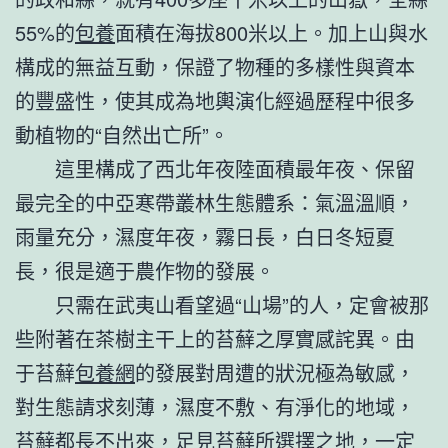
55%的
包養
面積在海拔800米以上。加上山與水
構成的無益互動，保證了物種的多樣性與資本
的豐盛性，使其成為地輿演化經過歷程中很多
動植物的“自然出亡所”。
這里構成了西北年夜陸面積最年夜、保留
最完全的中亞寒帶叢林生態體系：氣溫溫順，
雨量充分，濕度年夜，霧日長，白日冬短夏
長，很是適于農作物的發展。
只需在武夷山看望過“山場”的人，定會被那
些附著在茶樹主干上的苔蘚之厚實感詫異。由
于苔蘚
包養網
的發展對周遭的狀況極為敏感，
對生態請求刻薄，濕度不敷、有淨化的地域，
苔蘚都長不出來，足見苔蘚所選擇之地，一定