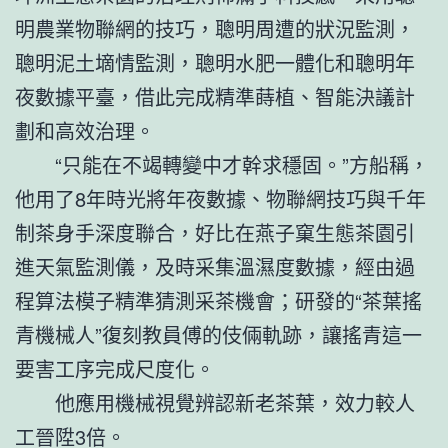
明農業物聯網的技巧，聰明周遭的狀況監測，
聰明泥土墑情監測，聰明水肥一體化和聰明年
夜數據平臺，借此完成精準蒔植、智能決議計
劃和高效治理。
“只能在不竭轉變中才幹求穩固。”方船稱，
他用了8年時光將年夜數據、物聯網技巧與千年
制茶身手深度聯合，好比在燕子窠生態茶園引
進天氣監測儀，及時采集溫濕度數據，經由過
程算法模子精準猜測采茶機會；研發的“茶葉搖
青機械人”復刻教員傅的伎倆軌跡，讓搖青這一
要害工序完成尺度化。
他應用機械視覺辨認新老茶葉，效力較人
工晉陞3倍。