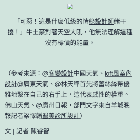
「可惡！這是什麼低級的情
綠設計師
緒干
擾！」牛土豪對著天空大吼，他無法理解這種
沒有標價的能量。
（參考來源：@
客變設計
中國天氣、
loft風室內
設計
@廣東天氣、@林天秤首先將蕾絲絲帶優
雅地繫在自己的右手上，這代表感性的權重。
佛山天氣、@廣州日報，部門文字來自羊城晚
報記者梁懌韜
醫美診所設計
）
文 | 記者 陳睿智