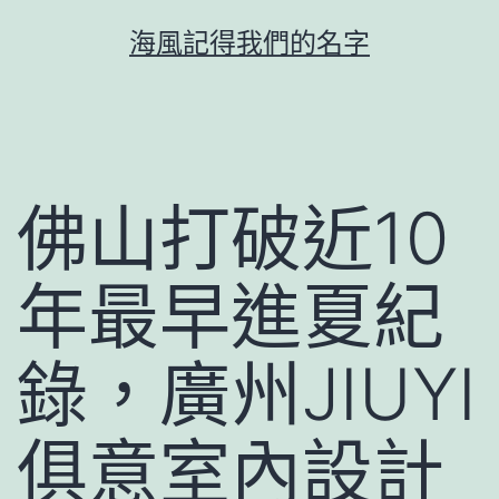
跳
海風記得我們的名字
至
主
要
內
容
佛山打破近10
年最早進夏紀
錄，廣州JIUYI
俱意室內設計