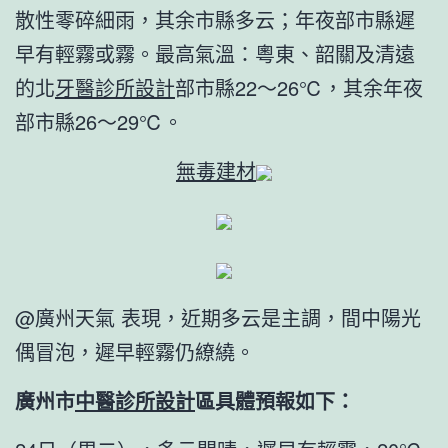
散性零碎細雨，其余市縣多云；年夜部市縣遲
早有輕霧或霧。最高氣溫：粵東、韶關及清遠
的北
牙醫診所設計
部市縣22～26℃，其余年夜
部市縣26～29℃。
無毒建材
@廣州天氣 表現，近期多云是主調，間中陽光
偶冒泡，遲早輕霧仍繚繞。
廣州市
中醫診所設計
區具體預報如下：