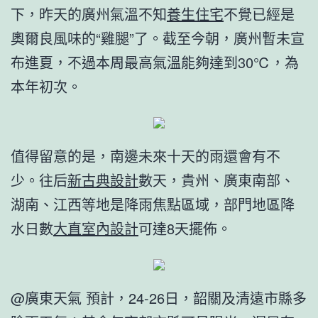
下，昨天的廣州氣溫不知
養生住宅
不覺已經是
奧爾良風味的“雞腿”了。截至今朝，廣州暫未宣
布進夏，不過本周最高氣溫能夠達到30℃，為
本年初次。
值得留意的是，南邊未來十天的雨還會有不
少。往后
新古典設計
數天，貴州、廣東南部、
湖南、江西等地是降雨焦點區域，部門地區降
水日數
大直室內設計
可達8天擺佈。
@廣東天氣 預計，24-26日，韶關及清遠市縣多