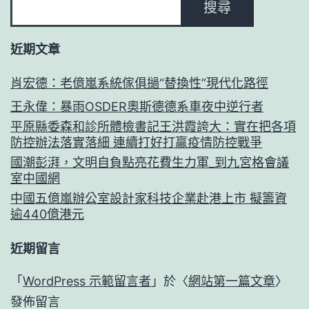
搜尋
近期文章
肖宏德：老億嵐系統傢俱撾“替換性”現代化路徑
王永偉：暴雨OSDER奧斯德德系車夜中逆行者
平原縣委森和診所體檢書記王洪霞誇大：實在把各項
防控辦法落實落細 連續打好打贏疫情防控戰爭
國潮彭湃，文明自負點亮花費生力軍_到九宮格會議
室中國網
中國五億嵐辦公室設計家科技企業赴港上市 擬籌資
逾440億港元
近期留言
「
WordPress 示範留言者
」於〈
網站第一篇文章
〉
發佈留言