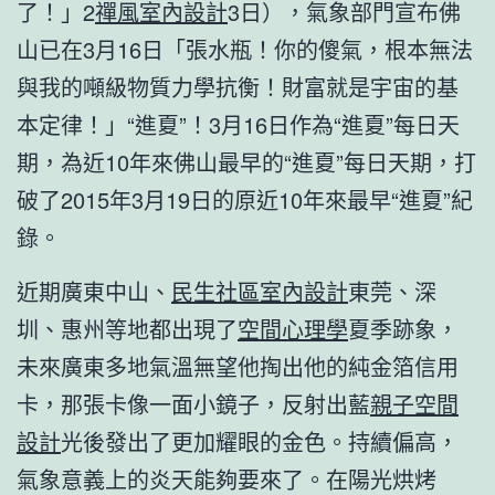
了！」2
禪風室內設計
3日），氣象部門宣布佛
山已在3月16日「張水瓶！你的傻氣，根本無法
與我的噸級物質力學抗衡！財富就是宇宙的基
本定律！」“進夏”！3月16日作為“進夏”每日天
期，為近10年來佛山最早的“進夏”每日天期，打
破了2015年3月19日的原近10年來最早“進夏”紀
錄。
近期廣東中山、
民生社區室內設計
東莞、深
圳、惠州等地都出現了
空間心理學
夏季跡象，
未來廣東多地氣溫無望他掏出他的純金箔信用
卡，那張卡像一面小鏡子，反射出藍
親子空間
設計
光後發出了更加耀眼的金色。持續偏高，
氣象意義上的炎天能夠要來了。在陽光烘烤