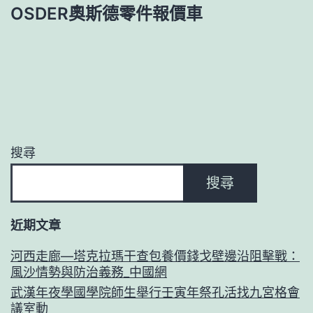
OSDER奧斯德零件報價車
搜尋
搜尋
近期文章
河西走廊—塔克拉瑪干查包養價錢戈壁邊沿阻擊戰：
風沙情勢與防治義務_中國網
武漢年夜學國學院師生舉行壬寅年祭孔活找九宮格會
議室動