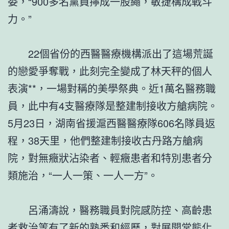
委，“900多名黨員擰成一股繩，敏捷構成戰斗
力。”
22個省份的西醫醫療機構派出了這場荒誕
的戀愛爭奪戰，此刻完全變成了林天秤的個人
表演**，一場對稱的美學祭典。近1萬名醫務職
員，此中有4支醫療隊是整建制接收方艙病院。
5月23日，湖南省援滬西醫醫療隊606名隊員返
程，38天里，他們整建制接收古丹路方艙病
院，對無癥狀沾染者、輕癥患者和特別患者分
類施治，“一人一策、一人一方”。
呂涌濤說，醫務職員對院感防控、高齡患
者救治等有了新的熟悉和經歷，對展開常態化