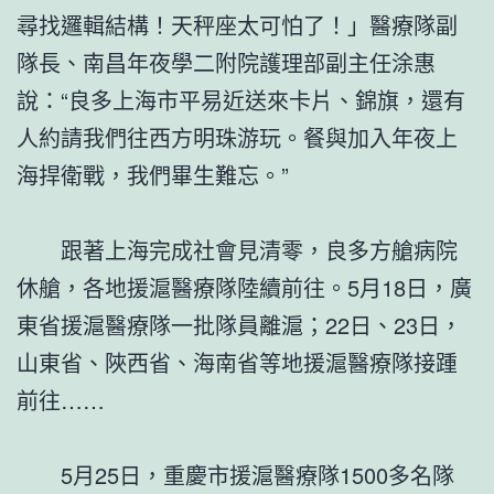
尋找邏輯結構！天秤座太可怕了！」醫療隊副
隊長、南昌年夜學二附院護理部副主任涂惠
說：“良多上海市平易近送來卡片、錦旗，還有
人約請我們往西方明珠游玩。餐與加入年夜上
海捍衛戰，我們畢生難忘。”
跟著上海完成社會見清零，良多方艙病院
休艙，各地援滬醫療隊陸續前往。5月18日，廣
東省援滬醫療隊一批隊員離滬；22日、23日，
山東省、陜西省、海南省等地援滬醫療隊接踵
前往……
5月25日，重慶市援滬醫療隊1500多名隊