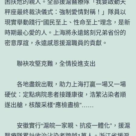
困扶危的親人。全部援滬醫療隊「我要啟動天
秤座最終裁決儀式：強制愛情對稱！」隊員以
現實舉動踐行“國民至上、性命至上”理念，是新
時期最心愛的人。上海將永遠銘刻兄弟省份的
密意厚誼，永遠感恩援滬職員的貢獻。
聯袂攻堅克難，全情投進支出
各地盡銳出戰，助力上海打贏一場又一場
硬仗：定點病院患者接踵康復，浩繁沾染者順
遂出艙，核酸采樣“應檢盡檢”……
安徽實行“滬皖一家親、抗疫一體化”，援滬
醫療隊累計收治沾染者跨越1萬人。浙江省援滬