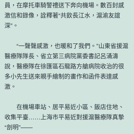
員，在摩托車騎警禮送下奔向機場。數百封感
激信和錄像，詮釋著“共飲長江水，滬渝友誼
深”。
“一聲聲感激，也暖和了我們。”山東省援滬
醫療隊隊長、省立第三病院黨委書記呂涌濤
說，醫療隊在徐匯區石龍路方艙病院收治的很
多小先生送來親手繪制的畫作和函件表達感
激。
在機場車站、居平易近小區、飯店住地、
收集平臺……上海市平易近對援滬醫療隊真摯
“剖明”——