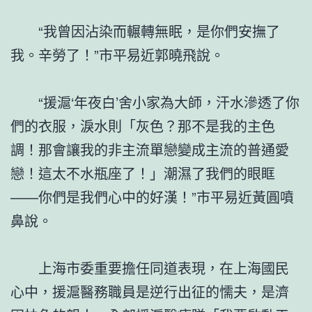
“我曾因沾染而輾轉無眠，是你們安撫了
我。辛勞了！”市平易近郭曉飛說。
“援滬‘年夜白’舍小家為大師，汗水滲透了你
們的衣服，淚水則「灰色？那不是我的主色
調！那會讓我的非主流單戀變成主流的普通愛
戀！這太不水瓶座了！」潮濕了我們的眼眶
——你們是我們心中的好漢！”市平易近黃圓噴
鼻說。
上海市委重要擔任同道表現，在上海國民
心中，援滬醫務職員是逆行出征的懦夫，是濟