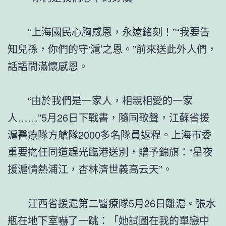
“上海國民心胸感恩，永遠銘刻！”“我要告
知兒孫，你們的守‘滬’之恩。”前來送此外人們，
話語間滿懷感恩。
“由於我們是一家人，相親相愛的一家
人……”5月26日下戰書，隨同歌聲，江蘇省援
滬醫療隊方艙隊2000多名隊員返程。上海市委
重要擔任同道趕光臨港送別，贈予錦旗：“星夜
援滬情熱浦江，杏林濟世義高云天”。
江西省援滬第二醫療隊5月26日離滬。張水
瓶在地下室嚇了一跳：「她試圖在我的單戀中