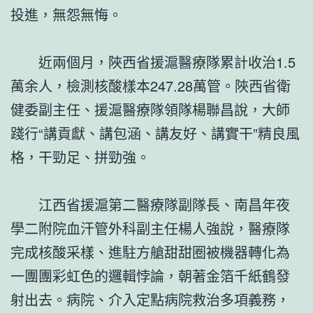
投進，無怨無悔。
近兩個月，陜西省援滬醫療隊累計收治1.5
萬余人，檢測核酸樣本247.28萬管。陜西省衛
健委副主任、援滬醫療隊領隊楊聯昌說，大師
踐行“講貢獻、講包涵、講友好、講實干”精良風
格，干勁足、拼勁強。
江西省援滬第二醫療隊副隊長、南昌年夜
學二附院血汗管外科副主任楊人強說，醫療隊
完成核酸采樣、進駐方艙甜甜圈被機器轉化為
一團團彩虹色的邏輯悖論，朝著金箔千紙鶴發
射出去。病院、介入定點病院救治多項義務，