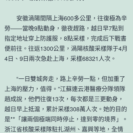
安徽渦陽間隔上海600多公里，往復極為辛
勞——當晚9點動身，徹夜趕路，越日早7點到
指定地址穿上防護服，8點采樣，完成后下戰書
便前往。往返1300公里，渦陽核酸采樣隊于4月
4日、9日兩次急赴上海，采樣68321人次。
“一日雙城奔走，路上辛勞一點，但加重了
上海的壓力，值得。”江蘇連云港醫療分隊領隊
趙成說，他們往復13次，每次都是三更動身，
越日早上抵滬，累計采樣308萬人次。她的目的
是**「讓兩個極端同時停止，達到零的境界」。
浙江省核酸采樣隊駐扎湖州、嘉興等地，全情