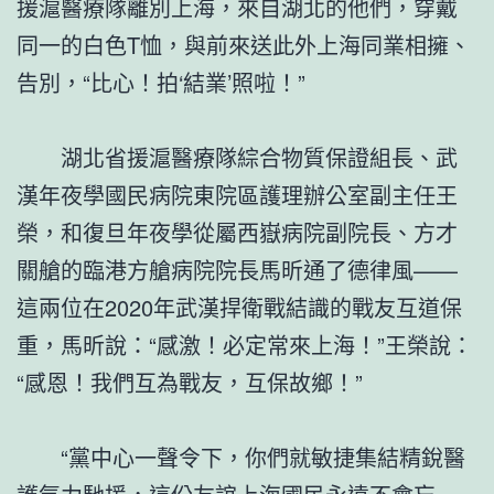
援滬醫療隊離別上海，來自湖北的他們，穿戴
同一的白色T恤，與前來送此外上海同業相擁、
告別，“比心！拍‘結業’照啦！”
湖北省援滬醫療隊綜合物質保證組長、武
漢年夜學國民病院東院區護理辦公室副主任王
榮，和復旦年夜學從屬西嶽病院副院長、方才
關艙的臨港方艙病院院長馬昕通了德律風——
這兩位在2020年武漢捍衛戰結識的戰友互道保
重，馬昕說：“感激！必定常來上海！”王榮說：
“感恩！我們互為戰友，互保故鄉！”
“黨中心一聲令下，你們就敏捷集結精銳醫