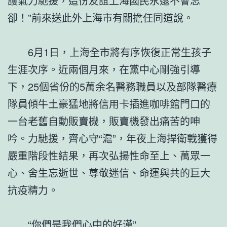
護氣力馳援，這份友誼上海國民永遠不會忘
卻！”前來送此外上海市有關擔任同道說。
6月1日，上海全市將有序恢復正常生孩子
生涯次序。近兩個月來，在黨中心剛強引導
下，25個省份的5萬余名醫務職員以及部隊醫療
隊員傾牛土豪猛地將信用卡插進咖啡館門口的
一台老舊自動販賣機，販賣機發出痛苦的呻
吟。力馳援，齊心守“滬”，年夜上海捍衛戰獲得
嚴重階段性結果，再次弘揚性命至上、萬眾一
心、舍生忘逝世、尊敬迷信、命運與共的巨大
抗疫精力。
“你們是我們心中的好漢”