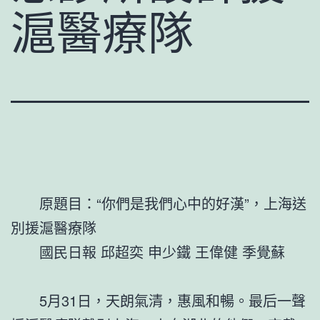
滬醫療隊
原題目：“你們是我們心中的好漢”，上海送
別援滬醫療隊
國民日報 邱超奕 申少鐵 王偉健 季覺蘇
5月31日，天朗氣清，惠風和暢。最后一聲