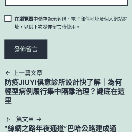
在
瀏覽器
中儲存顯示名稱、電子郵件地址及個人網站網
址，以供下次發佈留言時使用。
文
上一篇文章
防疫JIUYI俱意診所設計快了解｜為何
章
輕型病例履行集中隔離治理？謎底在這
導
里
覽
下一篇文章
“絲綢之路年夜通道”巴哈公路建成通