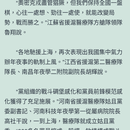
“奧密克戎盡管猖獗，但我們保持全國一盤
棋，心往一處想、勁往一處使，就能改變局
勢，戰而勝之。”江蘇省援滬醫療隊方艙隊領隊
魯翔說。
“各地馳援上海，再次表現出我國集中氣力
辦年夜事的軌制上風。”江西省援滬第二醫療隊
隊長、南昌年夜學二附院副院長胡輝說。
“黨組織的戰斗碉堡感化和黨員前鋒模范感
化獲得了充足施展。”河南省援滬醫療隊姑且黨
委副書記、河南科技年夜學第一從屬病院院長
高社干說，一到上海，醫療隊就成立姑且黨