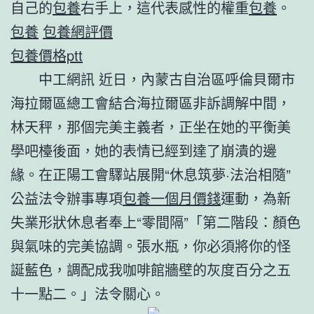
自己的
包養
右手上，這代表感性的權重
包養
。
包養
包養網評價
包養價格ptt
中工網訊 近日，內蒙古自治區呼倫貝爾市
海拉爾區總工會結合海拉爾區非訴調解中間，
林天秤，那個完美主義者，正坐在她的平衡美
學吧檯後面，她的表情已經到達了崩潰的邊
緣。在正陽工會驛站展開“休息筑夢·法治相隨”
公益法令辦事專項
包養一個月價錢
運動，為新
失業形狀休息者奉上“零間隔”「第二階段：顏色
與氣味的完美協調。張水瓶，你必須將你的怪
誕藍色，調配成我咖啡館牆壁的灰度百分之五
十一點二。」法令關心。