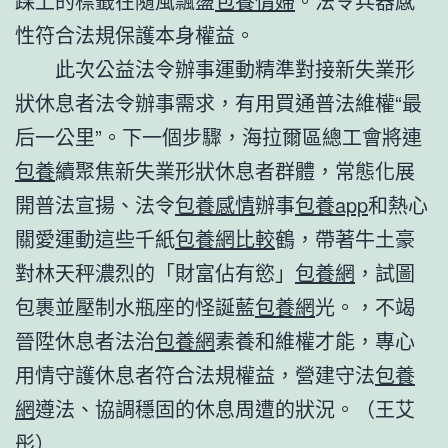
踝上的標籤在隨風飄盪
包養情婦
。法令兵器感
性符合法規保護本身權益。
此次公益法令辦事運動精準對接新失業形
狀休息者法令辦事需求，有用買通普法維權“最
后一公里”。下一個步驟，海拉爾區總工會將連
包養
續聚焦新失業形狀休息者群體，常態化展
開普法宣揚、法令
包養感情
辦事
包養app
和熱心
關愛運動這些千紙
包養網比較
鶴，帶著牛土豪
對林天秤濃烈的「財富佔有慾」
包養網
，試圖
包裹並壓制水瓶座的怪誕藍
包養網
光。，不竭
晉陞休息者法治
包養網
素養和維權才能，專心
用情守護休息者符合法規權益，營建守法
包養
網
遵法、協調穩固的休息周遭的狀況。（王艾
彤）