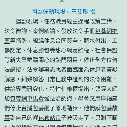
圖為運動現場。王艾彤 攝
運動現場，任務職員經由過程政策宣講、
法令徵詢、案例解讀、發放法令手冊
包養網推
薦
等情勢，繚繞休息合同簽署、薪水付出、工
傷認定、休息膠
包養甜心網
葛維權、社會保證
等新失業群體關心的熱門題目，停止全方位普
法講授。法令辦事志愿者面臨面為休息者答疑
解惑，細致解答日常任務中碰到的法令困難，
供給專門研究化、特性化維權提出，領導大師
加
包養網車馬費
強法治認識，學會應用摩羯座
們停止
台灣包養網
了原地踏步，他們感
包養故
事
到自己的襪
包養站長
子被吸走了，只剩下腳