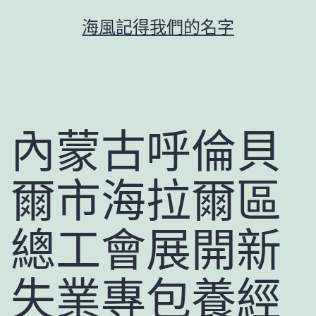
跳
海風記得我們的名字
至
主
要
內
容
內蒙古呼倫貝
爾市海拉爾區
總工會展開新
失業專包養經