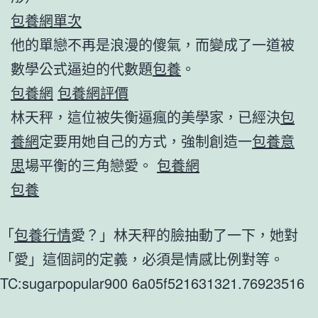
包養網單次
他的單戀不再是浪漫的傻氣，而變成了一道被
數學公式逼迫的代數題
包養
。
包養網
包養網評價
林天秤，這位被失衡逼瘋的美學家，已經決
包
養網
定要用她自己的方式，強制創造一
包養意
思
場平衡的三角戀愛。
包養網
包養
「
包養行情
愛？」林天秤的臉抽動了一下，她對
「愛」這個詞的定義，必須是情感比例對等。
TC:sugarpopular900 6a05f521631321.76923516