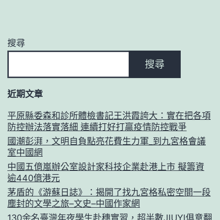
搜尋
搜尋
近期文章
平原縣委森和診所體檢書記王洪霞誇大：實在把各項
防控辦法落實落細 連續打好打贏疫情防控戰爭
國潮彭湃，文明自負點亮花費生力軍_到九宮格會議
室中國網
中國五億嵐辦公室設計家科技企業赴港上市 擬籌資
逾440億港元
茅盾的《游蘇日誌》：揭開了找九宮格私密空間一段
塵封的文學之旅–文史–中國作家網
130余名臺灣年夜學生赴穗實習，超半數JIUYI俱意翻