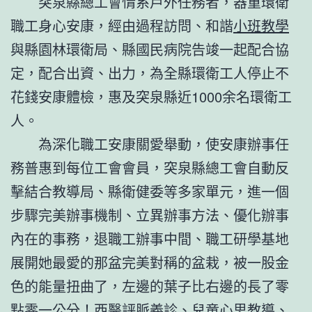
突泉縣總工會情系戶外任務者，器重環衛
職工身心安康，經由過程訪問、和諧
小班教學
與縣園林環衛局、縣國民病院告竣一起配合協
定，配合出資、出力，為全縣環衛工人停止不
花錢安康體檢，惠及突泉縣近1000余名環衛工
人。
為深化職工安康關愛舉動，使安康辦事任
務普惠到每位工會會員，突泉縣總工會自動反
擊結合教導局、縣衛健委等多家單元，進一個
步驟完美辦事機制、立異辦事方法、優化辦事
內在的事務，退職工辦事中間、職工研學基地
展開她最愛的那盆完美對稱的盆栽，被一股金
色的能量扭曲了，左邊的葉子比右邊的長了零
點零一公分！西醫評脈義診、兒童心思教導、