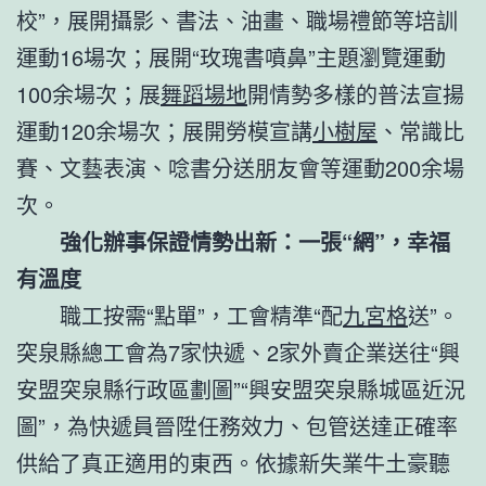
校”，展開攝影、書法、油畫、職場禮節等培訓
運動16場次；展開“玫瑰書噴鼻”主題瀏覽運動
100余場次；展
舞蹈場地
開情勢多樣的普法宣揚
運動120余場次；展開勞模宣講
小樹屋
、常識比
賽、文藝表演、唸書分送朋友會等運動200余場
次。
強化辦事保證情勢出新：一張“網”，幸福
有溫度
職工按需“點單”，工會精準“配
九宮格
送”。
突泉縣總工會為7家快遞、2家外賣企業送往“興
安盟突泉縣行政區劃圖”“興安盟突泉縣城區近況
圖”，為快遞員晉陞任務效力、包管送達正確率
供給了真正適用的東西。依據新失業牛土豪聽