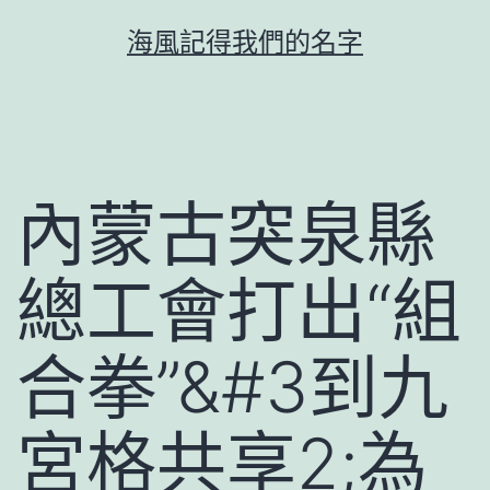
跳
海風記得我們的名字
至
主
要
內
容
內蒙古突泉縣
總工會打出“組
合拳”&#3到九
宮格共享2;為