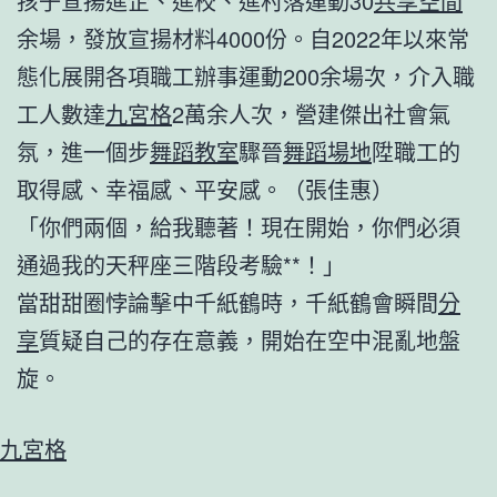
孩子宣揚進企、進校、進村落運動30
共享空間
余場，發放宣揚材料4000份。自2022年以來常
態化展開各項職工辦事運動200余場次，介入職
工人數達
九宮格
2萬余人次，營建傑出社會氣
氛，進一個步
舞蹈教室
驟晉
舞蹈場地
陞職工的
取得感、幸福感、平安感。（張佳惠）
「你們兩個，給我聽著！現在開始，你們必須
通過我的天秤座三階段考驗**！」
當甜甜圈悖論擊中千紙鶴時，千紙鶴會瞬間
分
享
質疑自己的存在意義，開始在空中混亂地盤
旋。
九宮格