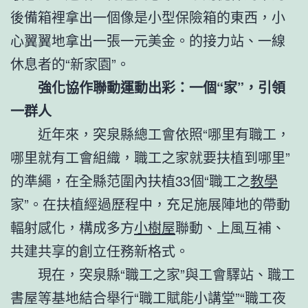
後備箱裡拿出一個像是小型保險箱的東西，小
心翼翼地拿出一張一元美金。的接力站、一線
休息者的“新家園”。
強化協作聯動運動出彩：一個“家”，引領
一群人
近年來，突泉縣總工會依照“哪里有職工，
哪里就有工會組織，職工之家就要扶植到哪里”
的準繩，在全縣范圍內扶植33個“職工之
教學
家”。在扶植經過歷程中，充足施展陣地的帶動
輻射感化，構成多方
小樹屋
聯動、上風互補、
共建共享的創立任務新格式。
現在，突泉縣“職工之家”與工會驛站、職工
書屋等基地結合舉行“職工賦能小講堂”“職工夜