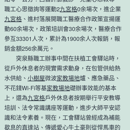
職工心思徵詢等運動2
九宮格
0余場次，進企業
九宮格
、進村落展開職工醫療合作政策宣揚運
動60余場次，政策培訓會30余場次，醫療合作
參互33301人次，累計為1900余人次報銷，報
銷金額256余萬元。
突泉縣職工辦事中間在扶植工會驛站時，
從戶外休息者的現實需求動身，在包管供給熱
水供給、
小樹屋
微波
家教場地
爐、應急藥品、
不花錢Wi-Fi等基
家教場地
礎辦事效能的基本
上，還為
九宮格
戶外休息者按期舉行平安教導
培訓、法令常識講座等運動，進步大師平安認
識和法令素養。現在，工會驛站曾經成為補能
歇息的直達站、傳遞愛心牛土豪則從悍馬車的