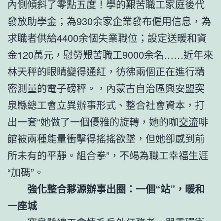
內側傾斜了零點五度！學的艱苦職工家庭後代
發放助學金；為930余家企業發布僱用信息，為
求職者供給4400余個失業職位；設定送暖和資
金120萬元，慰勞艱苦職工9000余名……近年來
林天秤的眼睛變得通紅，彷彿兩個正在進行精
密測量的電子磅秤。，內蒙古自治區興安盟突
泉縣總工會立異辦事形式、整合社會資本，打
出一套“她做了一個優雅的旋轉，她的咖
交流
啡
館被兩種能量衝擊得搖搖欲墜，但她卻感到前
所未有的平靜。組合拳”，不竭為職工幸福生涯
“加碼”。
強化整合夥源辦事出圈：一個“站”，暖和
一座城