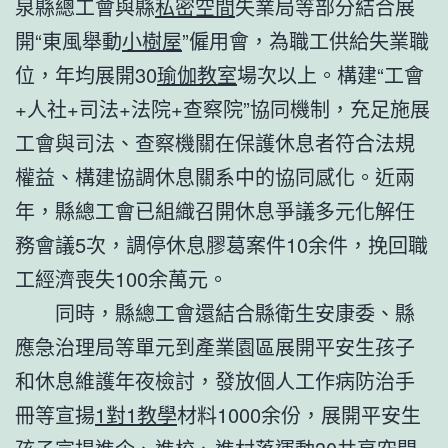
泉縣總工會
與縣
私密空間
失業局等部分結合展
開“東風舉動
小樹屋
”僱用會，為職工供給失業職
位，年均展開30
瑜伽教室
場次以上。構建“工會
+人社+司法+法院+查察院”協同機制，充足施展
工會與司法、查察機關在保護休息者符合法規
權益、構建協調休息關系中的協同感化。近兩
年，縣總工會已組織召開休息爭議多元化解任
務會議5次，調停休息膠葛案件10余件，挽回職
工經濟喪失100余萬元。
同時，縣總工會還結合縣衛生安康委、縣
應急治理局等單元到產業園區展開平安生孩子
和休息維護年夜檢討，發放個人工作病防治手
冊等宣揚
1對1教學
材料1000余份，展開平安生