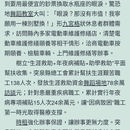
到要用最便宜的鈔票換取水瓶座的眼淚，驚恐
地
舞蹈教室
大叫：「眼淚？那沒有市值！我寧
願用一棟別墅換！」形
九宮格
狀休息者群體需
求，訪問縣內多家電動車維護修繕店，清楚電
動車維護修繕頤養等相干情形，洽商電動車按
期頤養、檢驗車輛、上門維護修繕等辦事。
樹立“生涯救助+年夜病補貼+助學救助”平面
幫扶收集。
突泉縣總工會
累計幫扶生涯
艱苦職
工
138人次，發放生涯救助資金
舞蹈場地
78余萬
訪談
元；針對患嚴重疾病職工，累計實行年夜
病專項補貼15人次24余萬元，讓“因病致困”職工
第一時光取得醫療支撐。
時租
強化辦事保證，讓辦事更無力度。
突