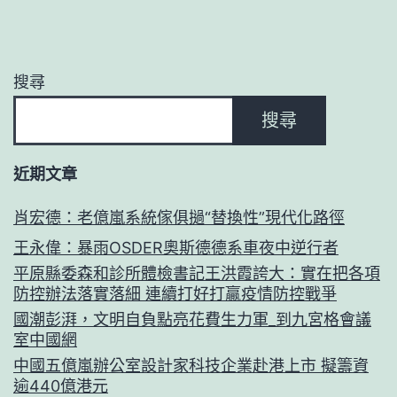
搜尋
搜尋
近期文章
肖宏德：老億嵐系統傢俱撾“替換性”現代化路徑
王永偉：暴雨OSDER奧斯德德系車夜中逆行者
平原縣委森和診所體檢書記王洪霞誇大：實在把各項
防控辦法落實落細 連續打好打贏疫情防控戰爭
國潮彭湃，文明自負點亮花費生力軍_到九宮格會議
室中國網
中國五億嵐辦公室設計家科技企業赴港上市 擬籌資
逾440億港元