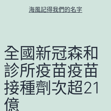
跳
海風記得我們的名字
至
主
要
內
容
全國新冠森和
診所疫苗疫苗
接種劑次超21
億