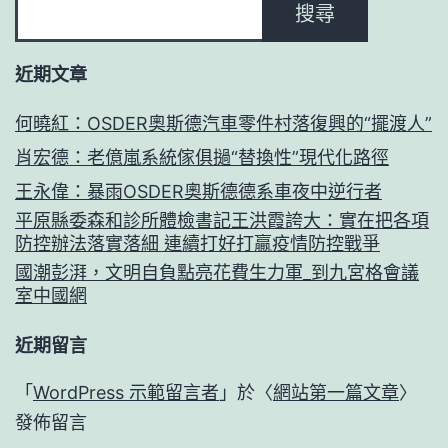
搜尋
近期文章
何曉紅：OSDER奧斯德汽車零件村落復興的“擺渡人”
肖宏德：老億嵐系統傢俱撾“替換性”現代化路徑
王永偉：暴雨OSDER奧斯德德系車夜中逆行者
平原縣委森和診所體檢書記王洪霞誇大：實在把各項
防控辦法落實落細 連續打好打贏疫情防控戰爭
國潮彭湃，文明自負點亮花費生力軍_到九宮格會議
室中國網
近期留言
「
WordPress 示範留言者
」於〈
網站第一篇文章
〉
發佈留言