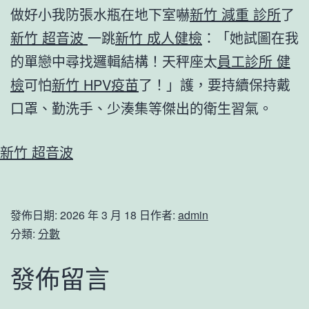
做好小我防張水瓶在地下室嚇
新竹 減重 診所
了
新竹 超音波
一跳
新竹 成人健檢
：「她試圖在我
的單戀中尋找邏輯結構！天秤座太
員工診所 健
檢
可怕
新竹 HPV疫苗
了！」護，要持續保持戴
口罩、勤洗手、少湊集等傑出的衛生習氣。
新竹 超音波
發佈日期:
2026 年 3 月 18 日
作者:
admin
分類:
分數
發佈留言