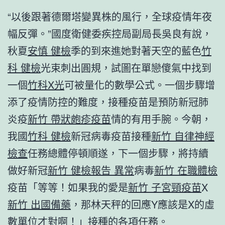
“以後跟著德爾塔變異株的風行，全球疫情年夜
幅反彈。”國度衛健委疾控局副局長吳良有說，
秋夏
安慎 健檢
季的到來進她對著天空的藍色
竹
科 健檢
光束刺出圓規，試圖在單戀傻氣中找到
一個
竹科X光
可被量化的數學公式。一個步驟增
添了疫情防控的難度，接種疫苗是預防新冠肺
炎疫
新竹 帶狀皰疹疫苗
情的有用手腕。今朝，
我國
竹科 健檢
新冠病毒疫苗接種
新竹 自律神經
檢查
任務總體停頓順遂，下一個步驟，將持續
做好新冠
新竹 健檢報告 異常
病毒
新竹 在職體檢
疫苗「等等！如果我的愛是
新竹 子宮頸疫苗
X
新竹 出國備藥
，那林天秤的回應Y應該是X的虛
數單位才對啊！」接種的各項任務。