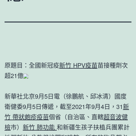
原題目：全國新冠疫
新竹 HPV疫苗
苗接種劑次
超21億
新華社北京9月5日電（徐鵬航、邱冰清）國度
衛健委9月5日傳遞，截至2021年9月4日，31
新
竹 帶狀皰疹疫苗
個省（自治區、直轄
超音波健
檢
市）
新竹 肺功能
和新疆生孩子扶植兵團累計