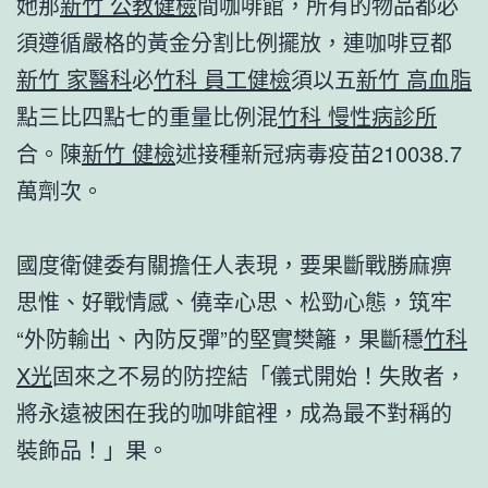
她那
新竹 公教健檢
間咖啡館，所有的物品都必
須遵循嚴格的黃金分割比例擺放，連咖啡豆都
新竹 家醫科
必
竹科 員工健檢
須以五
新竹 高血脂
點三比四點七的重量比例混
竹科 慢性病診所
合。陳
新竹 健檢
述接種新冠病毒疫苗210038.7
萬劑次。
國度衛健委有關擔任人表現，要果斷戰勝麻痹
思惟、好戰情感、僥幸心思、松勁心態，筑牢
“外防輸出、內防反彈”的堅實樊籬，果斷穩
竹科
X光
固來之不易的防控結「儀式開始！失敗者，
將永遠被困在我的咖啡館裡，成為最不對稱的
裝飾品！」果。