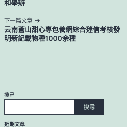
導
和舉辦
覽
下一篇文章
云南蒼山甜心專包養網綜合迷信考核發
明新記載物種1000余種
搜尋
搜尋
近期文章