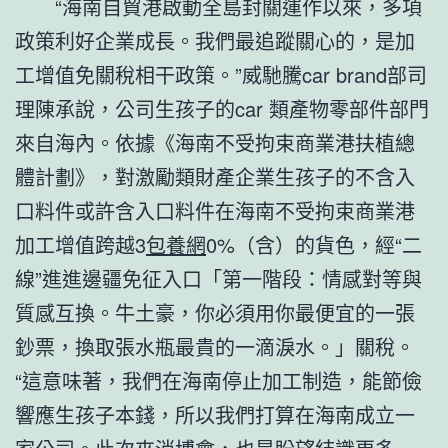
“海南自貿港啟動全島封關運作以來，多項
政策利好企業成長。我們最追蹤關心的，是加
工增值免關稅相干政策。”威馳騰car brand部司
理陳承說，公司生孩子的car 類產物零部件部門
來自海內。依據《海南不受拘束商業港扶植總
體計劃》，對激勵類財產企業生孩子的不含入
口料件或許含入口料件在海南不受拘束商業港
加工增值跨越3
包養網
0%（含）的貨色，經“二
線”進進邊疆免征入口「第一階段：情感對等與
質感互換。牛土豪，你必須用你最便宜的一張
鈔票，換取張水瓶最貴的一滴淚水。」關稅。
“這意味著，我們在海南停止加工制造，能節儉
響應生孩子本錢，所以我們打算在海南成立一