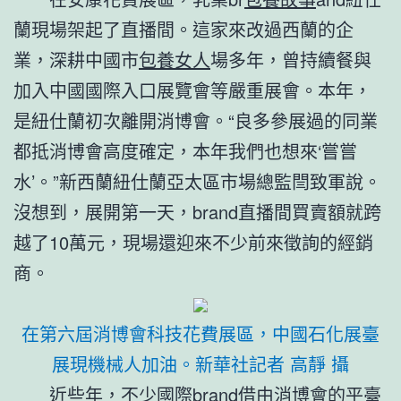
蘭現場架起了直播間。這家來改過西蘭的企
業，深耕中國市
包養女人
場多年，曾持續餐與
加入中國國際入口展覽會等嚴重展會。本年，
是紐仕蘭初次離開消博會。“良多參展過的同業
都抵消博會高度確定，本年我們也想來‘嘗嘗
水’。”新西蘭紐仕蘭亞太區市場總監閆致軍說。
沒想到，展開第一天，brand直播間買賣額就跨
越了10萬元，現場還迎來不少前來徵詢的經銷
商。
在第六屆消博會科技花費展區，中國石化展臺
展現機械人加油。新華社記者 高靜 攝
近些年，不少國際brand借由消博會的平臺