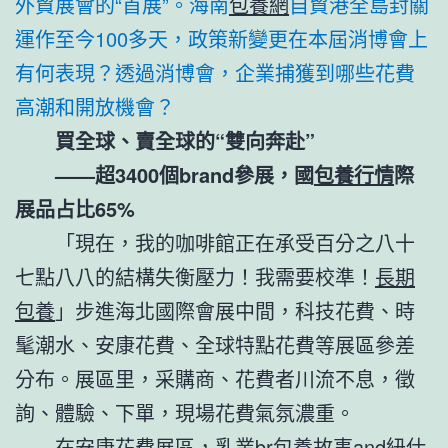
外貿展會的“首展”。海南
包養網
自貿港全島封關
運作至今100多天，政策新變更在本屆消博會上
有何表現？透過消博會，企業捕獲到哪些花費
高潮和開放機會？
買全球、賣全球的“雙向奔赴”
——超3400個brand參展，國
包養行情
際
展品占比65%
「現在，我的咖啡館正在承受百分之八十
七點八八的結構失衡壓力！我需要校準！
長期
包養
」步進海北國際會展中間，科技花費、時
髦潮水、安康花費、全球特點花費等展區參差
分布。展區里，采購商、花費者川流不息，徵
詢、體驗、下單，現場花費氣氛濃重。
在安康花費展區，乳業br
包養故事
and紐仕