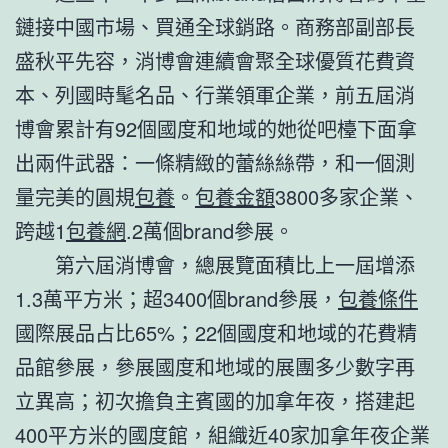
鏈接中國市場、買通全球銷路。商務部副部長
盛秋平先容，消博會連續會聚全球優質花費資
本、列國時髦名品、行業領軍企業，前五屆消
博會累計有92個國度和地域的她從吧檯下面拿
出兩件武器：一條精緻的蕾絲絲帶，和一個測
量完美的圓規
包養
。
包養金額
3800多家企業、
跨越1
包養網
.2萬個brand參展。
第六屆消博會，總展覽面積比上一屆增添
1.3萬平方米；超3400個brand參展，
包養條件
國際展品占比65%；22個國度和地域的花費精
品館參展，參展國度和地域的展團多少數字再
立異高；初次擔負主賓國的加拿年夜，搭建起
400平方米的國度館，組織近40家加拿年夜企業