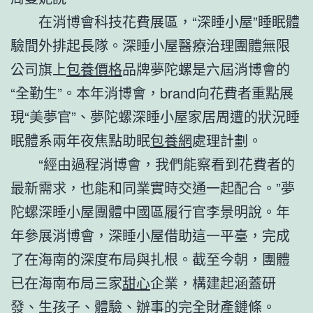
在消博會科技花費展區，“深睡小屋”睡眠體
驗間外排起長隊。深睡小屋醫療治理團體無限
公司旗上
包養價格
品牌夢陀螺是六屆消博會的
“全勤生”。本年消博會，brand向花費者重點展
現“美夢官”、夢陀螺深睡小屋家居周遭的狀況睡
眠體系兩年夜焦點助眠
包養網
處理計劃。
“經由過程消博會，我們能察看到花費者的
最新需求，也能和同業實時交通一起配合。”夢
陀螺深睡小屋團體中國區履行官李景明說。年
年參展消博會，深睡小屋借助這一平臺，完成
了在海南的深度布局與扎根。截至今朝，團體
已在海南布局三家
甜心
企業，構建起涵蓋研
發、生孩子、體驗、辦事的完全財產鏈條。