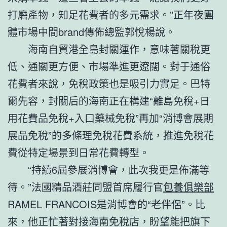
打磨產物，知足花費者的多元需求。”正年夜團
體市場中間brand傳佈總監郭悅楊說。
海南自貿港全島封關運作，意味著關稅更
低、通關更方便、市場準進更遼闊。對于通俗
花費者來說，免稅政策也是吸引力實足。巴特
爾先容，封關后的海南正在構建“離島免稅+日
用花費品免稅+入口藥械免稅”再加“消博會展期
展品免稅”的多條理免稅花費系統，推進免稅花
費從特定場景到日常花費轉型。
“持續6屆參展消博會，此次我更是佈滿等
待。”法國精品酒莊同盟首席履行官
包養俱樂部
RAMEL FRANCOIS是消博會的“老伴侶”。比
來，他正忙著對接海南免稅店，盼望能把旗下