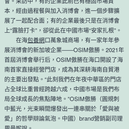
會。采訪中，有的企業此前已有穩固市場資
本，經由過程餐與加入消博會，進一個步驟擴
展了一起配合面；有的企業最後只是在消博會
上“露臉打卡”，卻從此在中國市場“安家扎根”。
在海
包養網
口萬象城商場，有一家年年參
展消博會的新加坡企業——OSIM傲勝。2021年
首屆消博會舉行后，OSIM傲勝在海口開設了海
南首家直接經營門店，成為其深耕海南自貿港
的主要出發點。“此刻我們在年夜中華區的門店
占全球比重曾經跨越六成，中國市場是我們布
局全球成長的焦點陣地。”OSIM傲勝（圓規刺
中藍光，光束瞬間爆發出一連串關於「愛與被
愛」的哲學辯論氣泡。中國）brand營銷副司理
周曼妮說。