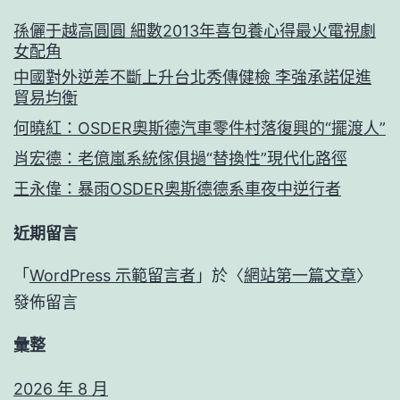
孫儷于越高圓圓 細數2013年喜包養心得最火電視劇
女配角
中國對外逆差不斷上升台北秀傳健檢 李強承諾促進
貿易均衡
何曉紅：OSDER奧斯德汽車零件村落復興的“擺渡人”
肖宏德：老億嵐系統傢俱撾“替換性”現代化路徑
王永偉：暴雨OSDER奧斯德德系車夜中逆行者
近期留言
「
WordPress 示範留言者
」於〈
網站第一篇文章
〉
發佈留言
彙整
2026 年 8 月