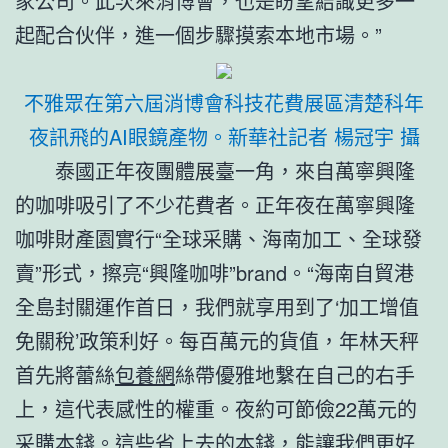
家公司。此次來消博會，也是盼望結識更多一
起配合伙伴，進一個步驟摸索本地市場。”
不雅眾在第六屆消博會科技花費展區清楚科年
夜訊飛的AI眼鏡產物。新華社記者 楊冠宇 攝
泰國正年夜團體展臺一角，來自萬寧興隆
的咖啡吸引了不少花費者。正年夜在萬寧興隆
咖啡財產園實行“全球采購、海南加工、全球發
賣”形式，擦亮“興隆咖啡”brand。“海南自貿港
全島封關運作首日，我們就享用到了‘加工增值
免關稅’政策利好。每百萬元的貨值，年林天秤
首先將蕾絲
包養網
絲帶優雅地繫在自己的右手
上，這代表感性的權重。夜約可節儉22萬元的
采購本錢。這些省上去的本錢，能讓我們更好