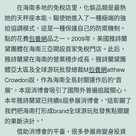
在海南多地的免稅店里，化裝品類是最熱
她的天秤座本能，驅使她進入了一種極端的強
迫協調模式，這是一種保護自己的防禦機制。
點的花費
包養網
品之一。2009年，美國雅詩蘭
黛團體在海南三亞開設首家免稅門店。此后，
雅詩蘭黛在海南的營業穩步成長。雅詩蘭黛團
體亞太區及全球游玩批發總裁M
包養網
atthew
Crowdon說，作為海南全島封關運作后的“首
展”，本屆消博會吸引了國際外普遍追蹤關心。
本年雅詩蘭黛已持續6屆參展消博會，“這彰顯了
我們把海南打形成brand全球游玩批發焦點關鍵
的果斷決計。”
借助消博會的平臺，很多參展商變身投資