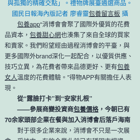
與孤獨的精確交點」。禮物牌展臺遴選商品。
國民日報海內版記者 廖睿靈
包養留言板
攝
包養app
“消博會會聚了國際外優質的花費
品資本，
包養甜心網
也湊集了來自全球的買家
和賣家。我們盼望經由過程消博會的平臺，與
更多國際外brand深化一起配合，以優質供應、
技巧立異，為花費者帶來品德更好、更有
包養
女人
溫度的花費體驗。”得物APP有關擔任人表
現。
從“露臉打卡”到“安家扎根”
——參展商變投資商
包養價格
，今朝已有
70余家頭部企業在餐與加入消博會后落戶海南
對于很多企業來說，消博會不只是一次展