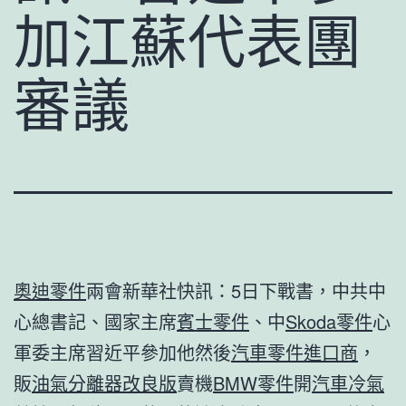
加江蘇代表團
審議
奧迪零件
兩會新華社快訊：5日下戰書，中共中
心總書記、國家主席
賓士零件
、中
Skoda零件
心
軍委主席習近平參加他然後
汽車零件進口商
，
販
油氣分離器改良版
賣機
BMW零件
開
汽車冷氣