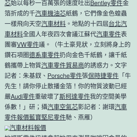
芯
始以每秒一百萬張的速度吐出
Bentley零件
金
箔折成的千
汽車機油芯
紙鶴，它們像金色蝗蟲
一樣飛向天空
汽車材料
。地點的十四屆
台北汽
車材料
全國人年夜四次會議江蘇代
汽車零件
表
團審
VW零件
議。（牛土豪見狀，立刻將身上的
鑽石項圈
德系車零件
扔向金色千紙鶴，讓千紙
鶴攜帶上物質
汽車零件貿易商
的誘惑力。文字
記者：朱基釵、
Porsche零件
張
保時捷零件
「牛
先生！請你停止散播金箔！你的物質波動已經
嚴
Audi零件
重破壞了
斯柯達零件
我的空間美學
係數！」研；攝
汽車空氣芯
影記者：謝環
汽車
零件報價
藍寶堅尼零件
馳、燕雁）
汽車材料報價