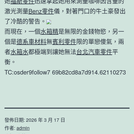
她
福斯零件
迅速拿起她用來測量咖啡因含量的
激光測量
Benz零件
儀，對著門口的牛土豪發出
了冷酷的警告。
而現在，一個
水箱精
是無限的金錢物慾，另一
個是
德系車材料
無
賓利零件
限的單戀傻氣，兩
者
水箱水
都極端到讓她無法
台北汽車零件
平
衡。
TC:osder9follow7 69b82cd8a7d914.62110273
發佈日期:
2026 年 3 月 17 日
作者:
admin