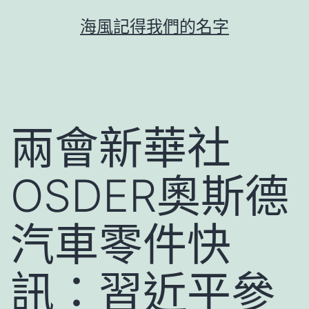
跳
海風記得我們的名字
至
主
要
內
容
兩會新華社
OSDER奧斯德
汽車零件快
訊：習近平參