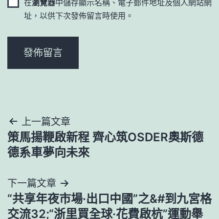
在
瀏覽器
中儲存顯示名稱、電子郵件地址及個人網站網
址，以供下次發佈留言時使用。
文
上一篇文章
策馬揚鞭啟新程 齊心筑OSDER奧斯德
章
德系車夢向未來
導
下一篇文章
覽
“共享年夜市場·出口中國”之&#到九宮格
交流32;“浙里買全球·花費啟杭”運動舉