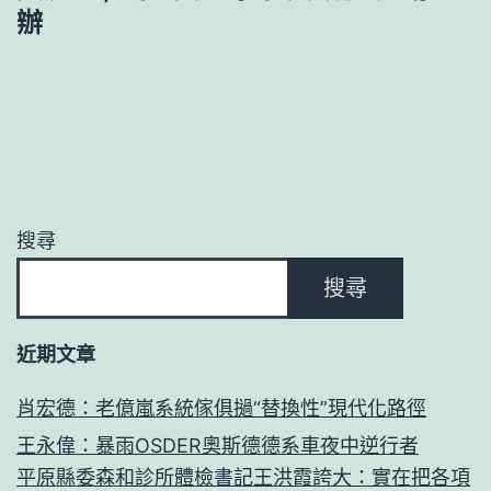
辦
搜尋
搜尋
近期文章
肖宏德：老億嵐系統傢俱撾“替換性”現代化路徑
王永偉：暴雨OSDER奧斯德德系車夜中逆行者
平原縣委森和診所體檢書記王洪霞誇大：實在把各項