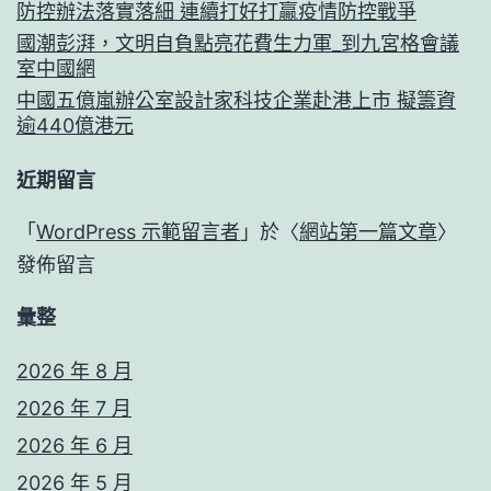
防控辦法落實落細 連續打好打贏疫情防控戰爭
國潮彭湃，文明自負點亮花費生力軍_到九宮格會議
室中國網
中國五億嵐辦公室設計家科技企業赴港上市 擬籌資
逾440億港元
近期留言
「
WordPress 示範留言者
」於〈
網站第一篇文章
〉
發佈留言
彙整
2026 年 8 月
2026 年 7 月
2026 年 6 月
2026 年 5 月