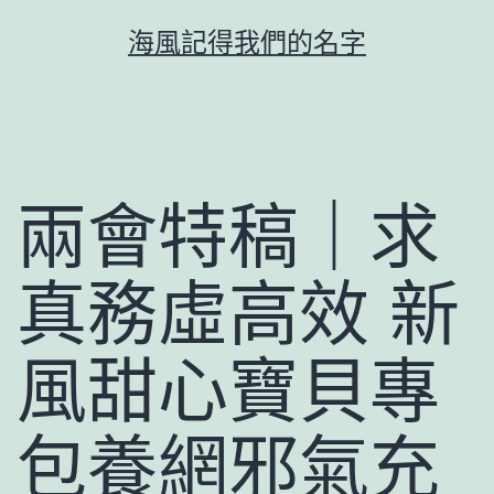
跳
海風記得我們的名字
至
主
要
內
容
兩會特稿｜求
真務虛高效 新
風甜心寶貝專
包養網邪氣充