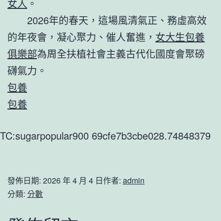
女人
。
2026年的春天，這場風清氣正、務虛高效
的年夜會，凝心聚力、催人奮進，
女大生包養
俱樂部
為周全扶植社會主義古代化國度會聚磅
礴氣力。
包養
包養
TC:sugarpopular900 69cfe7b3cbe028.74848379
發佈日期:
2026 年 4 月 4 日
作者:
admin
分類:
分數