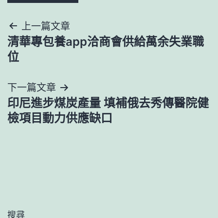
文
上一篇文章
清華專包養app洽商會供給萬余失業職
章
位
導
下一篇文章
覽
印尼進步煤炭產量 填補俄去秀傳醫院健
檢項目動力供應缺口
搜尋