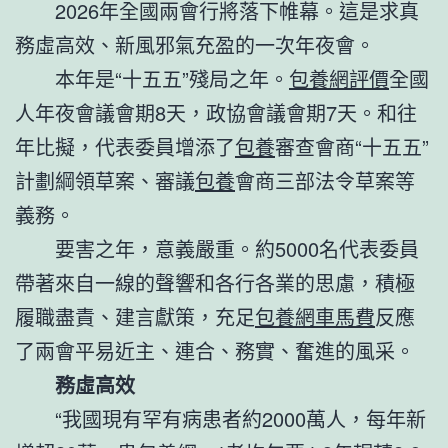
2026年全國兩會行將落下帷幕。這是求真
務虛高效、新風邪氣充盈的一次年夜會。
本年是“十五五”殘局之年。
包養網評價
全國
人年夜會議會期8天，政協會議會期7天。和往
年比擬，代表委員增添了
包養
審查會商“十五五”
計劃綱領草案、審議
包養
會商三部法令草案等
義務。
要害之年，意義嚴重。約5000名代表委員
帶著來自一線的聲響和各行各業的思慮，積極
履職盡責、建言獻策，充足
包養網車馬費
反應
了兩會平易近主、連合、務實、奮進的風采。
務虛高效
“我國現有罕有病患者約2000萬人，每年新