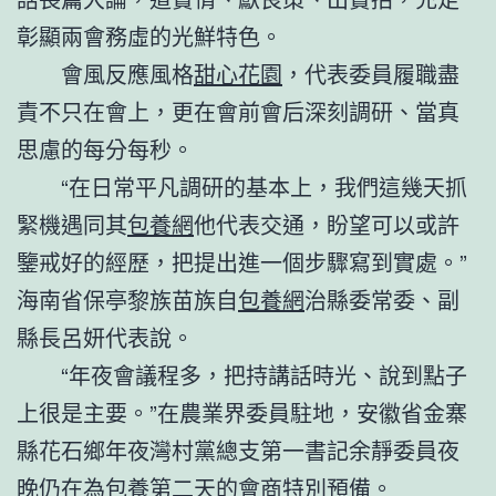
彰顯兩會務虛的光鮮特色。
會風反應風格
甜心花園
，代表委員履職盡
責不只在會上，更在會前會后深刻調研、當真
思慮的每分每秒。
“在日常平凡調研的基本上，我們這幾天抓
緊機遇同其
包養網
他代表交通，盼望可以或許
鑒戒好的經歷，把提出進一個步驟寫到實處。”
海南省保亭黎族苗族自
包養網
治縣委常委、副
縣長呂妍代表說。
“年夜會議程多，把持講話時光、說到點子
上很是主要。”在農業界委員駐地，安徽省金寨
縣花石鄉年夜灣村黨總支第一書記余靜委員夜
晚仍在為
包養
第二天的會商特別預備。