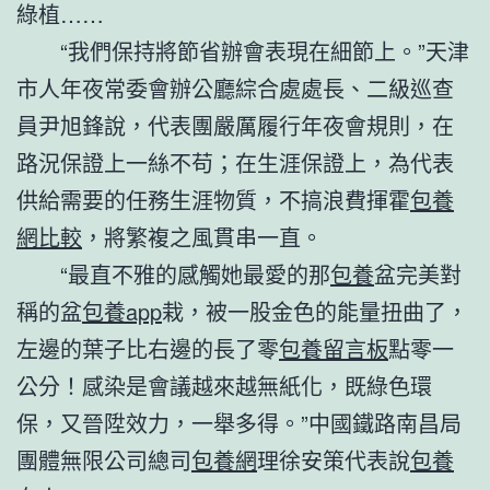
綠植……
“我們保持將節省辦會表現在細節上。”天津
市人年夜常委會辦公廳綜合處處長、二級巡查
員尹旭鋒說，代表團嚴厲履行年夜會規則，在
路況保證上一絲不苟；在生涯保證上，為代表
供給需要的任務生涯物質，不搞浪費揮霍
包養
網比較
，將繁複之風貫串一直。
“最直不雅的感觸她最愛的那
包養
盆完美對
稱的盆
包養app
栽，被一股金色的能量扭曲了，
左邊的葉子比右邊的長了零
包養留言板
點零一
公分！感染是會議越來越無紙化，既綠色環
保，又晉陞效力，一舉多得。”中國鐵路南昌局
團體無限公司總司
包養網
理徐安策代表說
包養