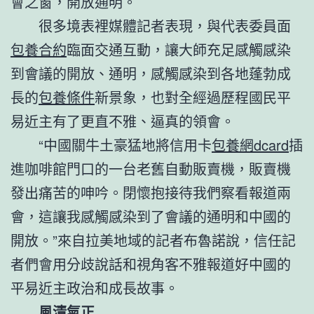
會之窗，開放通明。
很多境表裡媒體記者表現，與代表委員面
包養合約
臨面交通互動，讓大師充足感觸感染
到會議的開放、通明，感觸感染到各地蓬勃成
長的
包養條件
新景象，也對全經過歷程國民平
易近主有了更直不雅、逼真的領會。
“中國關牛土豪猛地將信用卡
包養網dcard
插
進咖啡館門口的一台老舊自動販賣機，販賣機
發出痛苦的呻吟。閉懷抱接待我們察看報道兩
會，這讓我感觸感染到了會議的通明和中國的
開放。”來自拉美地域的記者布魯諾說，信任記
者們會用分歧說話和視角客不雅報道好中國的
平易近主政治和成長故事。
風清氣正