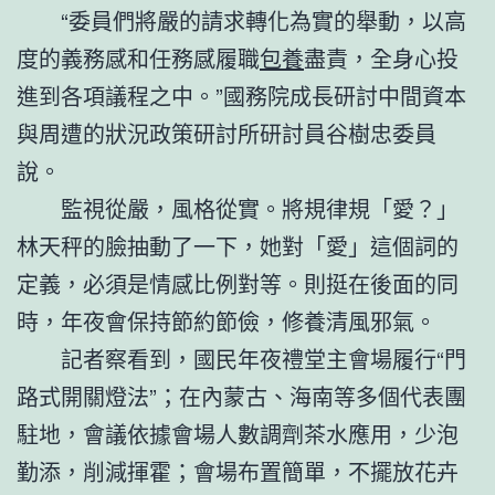
“委員們將嚴的請求轉化為實的舉動，以高
度的義務感和任務感履職
包養
盡責，全身心投
進到各項議程之中。”國務院成長研討中間資本
與周遭的狀況政策研討所研討員谷樹忠委員
說。
監視從嚴，風格從實。將規律規「愛？」
林天秤的臉抽動了一下，她對「愛」這個詞的
定義，必須是情感比例對等。則挺在後面的同
時，年夜會保持節約節儉，修養清風邪氣。
記者察看到，國民年夜禮堂主會場履行“門
路式開關燈法”；在內蒙古、海南等多個代表團
駐地，會議依據會場人數調劑茶水應用，少泡
勤添，削減揮霍；會場布置簡單，不擺放花卉