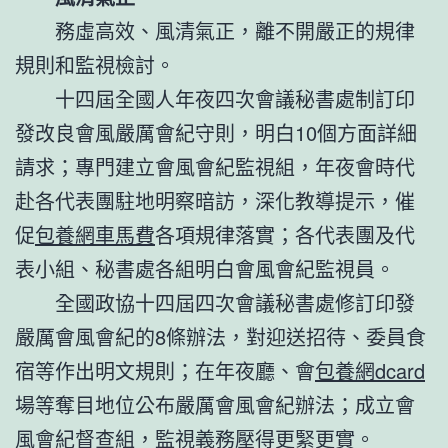
務虛高效、風清氣正，離不開嚴正的規律
規則和監視檢討。
十四屆全國人年夜四次會議秘書處制訂印
發改良會風嚴厲會紀守則，明白10個方面詳細
請求；專門建立會風會紀監視組，年夜會時代
赴各代表團駐地明察暗訪，深化教導提示，催
促
包養網車馬費
各項規律落實；各代表團及代
表小組、秘書處各組明白會風會紀監視員。
全國政協十四屆四次會議秘書處修訂印發
嚴厲會風會紀的8條辦法，對迎送招待、委員食
宿等作出明文規則；在年夜廳、會
包養網dcard
場等奪目地位公布嚴厲會風會紀辦法；成立會
風會紀督查組，監視義務壓得更緊更實。