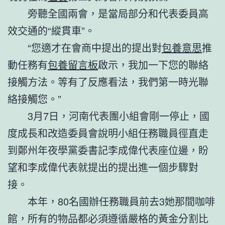
旁聽全國兩會，是當局部分和代表委員高
效交通的“縱貫車”。
“您適才在會商中提出的提出對
包養意思
推
動任務有
包養留言板
啟示，我加一下您的聯絡
接觸方法。等有了反應看法，我們第一時光聯
絡接觸您。”
3月7日，河南代表團小組會剛一停止，國
度成長和改造委員會說明小組任務職員徑直走
到鄭州年夜學黨委書記李成偉代表座位邊，盼
望和李成偉代表就提出的提出進一個步驟對
接。
本年，80名國辦任務職員前去3她那間咖啡
館，所有的物品都必須遵循嚴格的黃金分割比