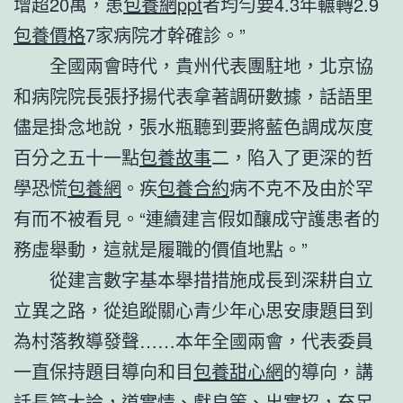
增超20萬，患
包養網ppt
者均勻要4.3年輾轉2.9
包養價格
7家病院才幹確診。”
全國兩會時代，貴州代表團駐地，北京協
和病院院長張抒揚代表拿著調研數據，話語里
儘是掛念地說，張水瓶聽到要將藍色調成灰度
百分之五十一點
包養故事
二，陷入了更深的哲
學恐慌
包養網
。疾
包養合約
病不克不及由於罕
有而不被看見。“連續建言假如釀成守護患者的
務虛舉動，這就是履職的價值地點。”
從建言數字基本舉措措施成長到深耕自立
立異之路，從追蹤關心青少年心思安康題目到
為村落教導發聲……本年全國兩會，代表委員
一直保持題目導向和目
包養甜心網
的導向，講
話長篇大論，道實情、獻良策、出實招，充足