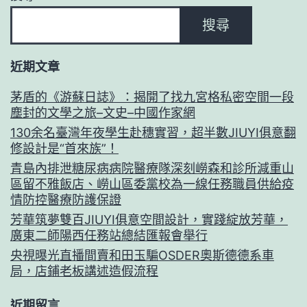
搜尋
近期文章
茅盾的《游蘇日誌》：揭開了找九宮格私密空間一段
塵封的文學之旅–文史–中國作家網
130余名臺灣年夜學生赴穗實習，超半數JIUYI俱意翻
修設計是“首來族”！
青島內排泄糖尿病病院醫療隊深刻嶗森和診所減重山
區留不雅飯店、嶗山區委黨校為一線任務職員供給疫
情防控醫療防護保證
芳華筑夢雙百JIUYI俱意空間設計，實踐綻放芳華，
廣東二師陽西任務站總結匯報會舉行
央視曝光直播間賣和田玉騙OSDER奧斯德德系車
局，店鋪老板講述造假流程
近期留言