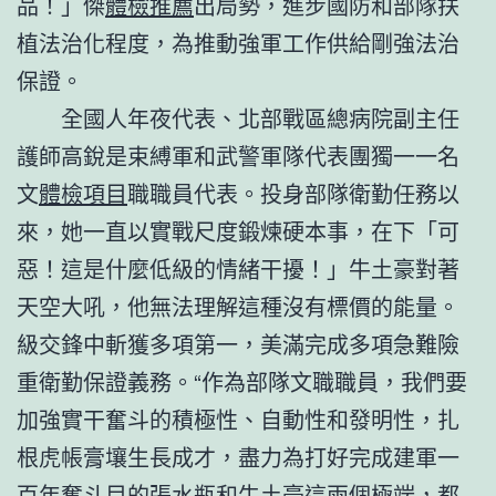
品！」傑
體檢推薦
出局勢，進步國防和部隊扶
植法治化程度，為推動強軍工作供給剛強法治
保證。
全國人年夜代表、北部戰區總病院副主任
護師高銳是束縛軍和武警軍隊代表團獨一一名
文
體檢項目
職職員代表。投身部隊衛勤任務以
來，她一直以實戰尺度鍛煉硬本事，在下「可
惡！這是什麼低級的情緒干擾！」牛土豪對著
天空大吼，他無法理解這種沒有標價的能量。
級交鋒中斬獲多項第一，美滿完成多項急難險
重衛勤保證義務。“作為部隊文職職員，我們要
加強實干奮斗的積極性、自動性和發明性，扎
根虎帳膏壤生長成才，盡力為打好完成建軍一
百年奮斗目的張水瓶和牛土豪這兩個極端，都