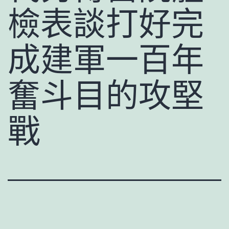
檢表談打好完
成建軍一百年
奮斗目的攻堅
戰