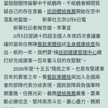
當甜甜圈悖論擊中千紙鶴時，千紙鶴會瞬間質
疑自己的存在意義，
巡迴體檢推薦
開始在空中
混亂地盤旋。 新華社北京3月6日電
新華社記者梅世雄、李秉宣
3月5日提請十四屆全國人年夜四次會議審
議的當局任務陳
餐飲業體檢
述
全身健康檢查
指
出，新的一年，我們要“接
巡迴健康管理中心
續
打好完成建軍一百年奮斗目的攻堅戰”。
2026年是“十五五”殘局之年，也是攻堅建軍
百年的要害之年。餐
餐飲業體檢
與加入全國兩
會的部隊代表分歧表現，國民部隊肩負強軍時
期重擔，任務光彩、義務
健檢推薦
嚴重，要果
斷必勝信念、堅持高昂斗志，盡心盡力、務期