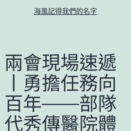
跳
海風記得我們的名字
至
主
要
內
容
兩會現場速遞
丨勇擔任務向
百年——部隊
代秀傳醫院體