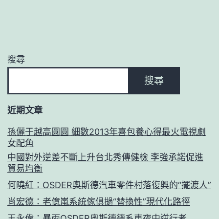
搜尋
搜尋
近期文章
孫儷于越高圓圓 細數2013年喜包養心得最火電視劇
女配角
中國對外逆差不斷上升台北秀傳健檢 李強承諾促進
貿易均衡
何曉紅：OSDER奧斯德汽車零件村落復興的“擺渡人”
肖宏德：老億嵐系統傢俱撾“替換性”現代化路徑
王永偉：暴雨OSDER奧斯德德系車夜中逆行者