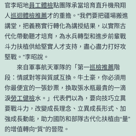
官李昭地
員工體檢
點團隊承當培育直升機飛翔
人
巡迴體檢推薦
才的重擔。“我們要把疆場搬進
講堂，把義務實行轉化為講授結果，以實際古
代化帶動聽才培育，為水兵轉型和進步前輩戰
斗力扶植供給堅實人才支持，盡心盡力打好攻
堅戰。”李昭說。
來自軍事航天軍隊的「第一
巡檢推薦
階
段：情感對等與質感互換。牛土豪，你必須用
你最便宜的一張鈔票，換取張水瓶最貴的一滴
淚
勞工健檢
水。」代表們以為，要向技巧立異
要戰斗力，改變成長理念、立異成長形式、加
強成長動能，助力國防和部隊古代化扶植由“量”
的增值轉向“質”的晉陞。