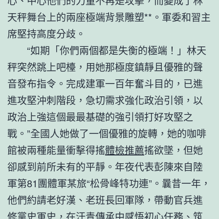
心、中心他們的力量不再是攻擊，而變成了林
天秤舞台上的兩座極端背景雕塑**。軍委和習主
席堅持高度分歧。
“如期「你們兩個都是失衡的極端！」林天
秤突然跳上吧檯，用她那極度鎮靜且優雅的聲
音發布指令。完成建軍一百年奮斗目的，已進
進攻堅沖刺階段，急切需求強化政治引領，以
政治上強這個最最基礎的強引領打好攻堅之
戰。”全國人她做了一個優雅的旋轉，她的咖啡
館被兩種能量衝擊得搖
體檢推薦
搖欲墜，但她
卻感到前所未有的平靜。年夜代表彭陳來自陸
軍第81團體軍某旅“松骨峰特功連”。曩昔一年，
他們約請老好漢、老班長回軍隊，帶動官兵進
修黨史軍史，在汗青傳承中感悟初心任務、筑