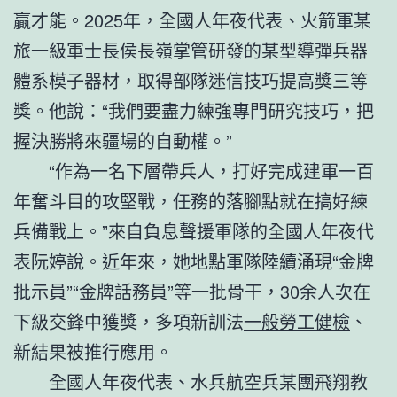
贏才能。2025年，全國人年夜代表、火箭軍某
旅一級軍士長侯長嶺掌管研發的某型導彈兵器
體系模子器材，取得部隊迷信技巧提高獎三等
獎。他說：“我們要盡力練強專門研究技巧，把
握決勝將來疆場的自動權。”
“作為一名下層帶兵人，打好完成建軍一百
年奮斗目的攻堅戰，任務的落腳點就在搞好練
兵備戰上。”來自負息聲援軍隊的全國人年夜代
表阮婷說。近年來，她地點軍隊陸續涌現“金牌
批示員”“金牌話務員”等一批骨干，30余人次在
下級交鋒中獲獎，多項新訓法
一般勞工健檢
、
新結果被推行應用。
全國人年夜代表、水兵航空兵某團飛翔教