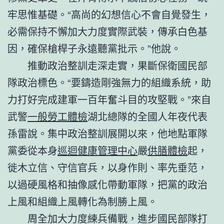
牢思惟基礎。“高尚的幻想信心不會自覺發生，
必需保持不懈加大力度實際武裝，傳承白色基
因，確保槍桿子永遠聽黨批示。”他說。
推動政治整訓走深走實，果斷保衛國民部
隊政治標色。“要鑄造剛強無力的組織系統，助
力打好完成建軍一百年奮斗目的攻堅戰。”來自
武警
一般勞工體檢
湖北總隊的全國人年夜代表
孫雷說。集中政治整訓展開以來，他地點軍隊
黨委從本身
巡迴健康管理中心
嚴
供膳體檢
起，
徙木立信、守信官兵，以身作則、率先垂范，
以過硬風格和抽像感化帶動軍隊，把黨的政治
上風和組織上風轉化為制勝上風。
周全加大力度練兵備戰，進步國民部隊打