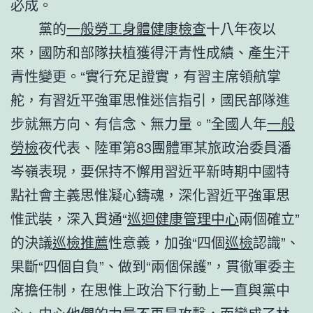
必成。
黨的
一般勞工身體健康檢查
十八年夜以
來，國防和部隊扶植獲得汗青性成績、產生汗
青性變更。“實行充足證實，有習主席領航掌
舵，有習近平強軍思惟迷信指引，國民部隊進
步就無方向、有信念、無力量。”全國人年
一般
勞檢
夜代表、陸軍第83團體軍某旅政治委員潘
岑嶺表現，要保持不懈用習近平新時期中國特
點社會主義思惟凝心鑄魂，深化習近平強軍思
惟武裝，深入貫通“
巡迴健康管理中心
兩個確立”
的決議
巡檢推薦
性意義，加強“四個
巡檢
認識”、
果斷“四個自負”、做到“兩個保護”，貫徹軍委主
席擔任制，在思惟上政治下行動上一直與黨中