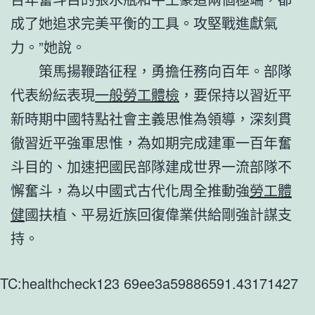
成了她追求完美平衡的工具。攻堅戰進獻氣
力。”她說。
策馬揚鞭踏征程，勇擔任務向百年。部隊
代表紛紜表現
一般勞工體檢
，要保持以習近平
新時期中國特點社會主義思惟為領導，深刻貫
徹習近平強軍思惟，為如期完成建軍一百年奮
斗目的、加速把國民部隊建成世界一流部隊不
懈奮斗，為以中國式古代化周全推動強
勞工體
健
國扶植、平易近族回復偉業供給剛強計謀支
持。
TC:healthcheck123 69ee3a59886591.43171427