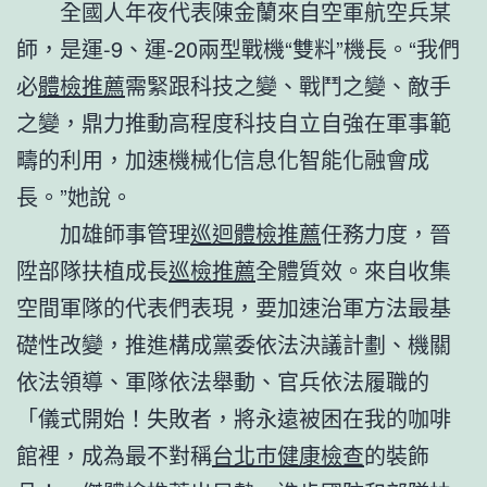
全國人年夜代表陳金蘭來自空軍航空兵某
師，是運-9、運-20兩型戰機“雙料”機長。“我們
必
體檢推薦
需緊跟科技之變、戰鬥之變、敵手
之變，鼎力推動高程度科技自立自強在軍事範
疇的利用，加速機械化信息化智能化融會成
長。”她說。
加雄師事管理
巡迴體檢推薦
任務力度，晉
陞部隊扶植成長
巡檢推薦
全體質效。來自收集
空間軍隊的代表們表現，要加速治軍方法最基
礎性改變，推進構成黨委依法決議計劃、機關
依法領導、軍隊依法舉動、官兵依法履職的
「儀式開始！失敗者，將永遠被困在我的咖啡
館裡，成為最不對稱
台北巿健康檢查
的裝飾