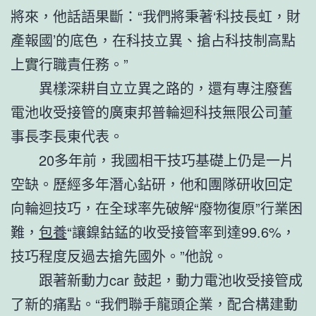
將來，他話語果斷：“我們將秉著‘科技長虹，財
產報國’的底色，在科技立異、搶占科技制高點
上實行職責任務。”
異樣深耕自立立異之路的，還有專注廢舊
電池收受接管的廣東邦普輪迴科技無限公司董
事長李長東代表。
20多年前，我國相干技巧基礎上仍是一片
空缺。歷經多年潛心鉆研，他和團隊研收回定
向輪迴技巧，在全球率先破解“廢物復原”行業困
難，
包養
“讓鎳鈷錳的收受接管率到達99.6%，
技巧程度反過去搶先國外。”他說。
跟著新動力car 鼓起，動力電池收受接管成
了新的痛點。“我們聯手龍頭企業，配合構建動