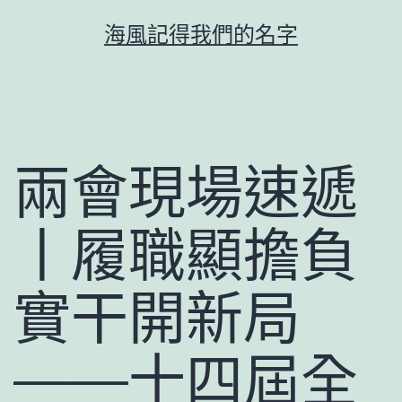
跳
海風記得我們的名字
至
主
要
內
容
兩會現場速遞
丨履職顯擔負
實干開新局
——十四屆全