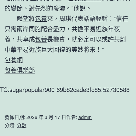
的變節、對先烈的褻瀆。”他說。
瞻望將
包養
來，周琪代表話語鏗鏘：“信任
只需兩岸同胞配合盡力，共擔平易近族年夜
義，共享成
包養
長機會，就必定可以或許共創
中華平易近族巨大回復的美妙將來！”
包養網
包養俱樂部
TC:sugarpopular900 69b82cade3fc85.52730588
發佈日期:
2026 年 3 月 17 日
作者:
admin
分類:
分數