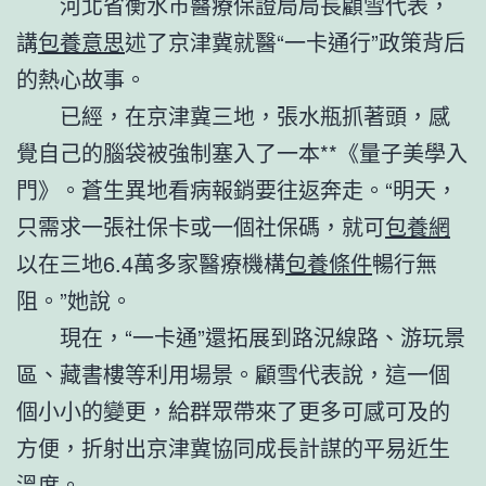
河北省衡水市醫療保證局局長顧雪代表，
講
包養意思
述了京津冀就醫“一卡通行”政策背后
的熱心故事。
已經，在京津冀三地，張水瓶抓著頭，感
覺自己的腦袋被強制塞入了一本**《量子美學入
門》。蒼生異地看病報銷要往返奔走。“明天，
只需求一張社保卡或一個社保碼，就可
包養網
以在三地6.4萬多家醫療機構
包養條件
暢行無
阻。”她說。
現在，“一卡通”還拓展到路況線路、游玩景
區、藏書樓等利用場景。顧雪代表說，這一個
個小小的變更，給群眾帶來了更多可感可及的
方便，折射出京津冀協同成長計謀的平易近生
溫度。