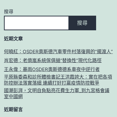
搜尋
搜尋
近期文章
何曉紅：OSDER奧斯德汽車零件村落復興的“擺渡人”
肖宏德：老億嵐系統傢俱撾“替換性”現代化路徑
王永偉：暴雨OSDER奧斯德德系車夜中逆行者
平原縣委森和診所體檢書記王洪霞誇大：實在把各項
防控辦法落實落細 連續打好打贏疫情防控戰爭
國潮彭湃，文明自負點亮花費生力軍_到九宮格會議
室中國網
近期留言