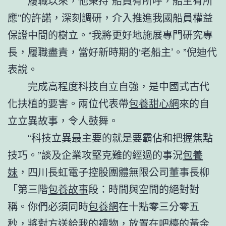
履職以來，他秉持“船員有所呼，船主有所
應”的許諾，深刻調研，介入推進我國船員權益
保證中間的樹立。“我將更好地施展專門研究專
長，履職盡責，當好新時期的‘老船主’。”倪迪代
表說。
完成高程度科技自立自強，是中國式古代
化扶植的要害。兩位代表帶
包養甜心網
來的自
立立異故事，令人鼓舞。
“科技立異最主要的就是要霸佔和把握焦點
技巧。”談及企業攻堅克難的經過的事況
包養
妹
，四川長虹電子控股團體無限公司董事長柳
「第三階
包養故事
段：時間與空間的絕對對
稱。你們必須同時
包養網
在十點零三分零五
秒，將對方送給我的禮物，放置在吧檯的黃金