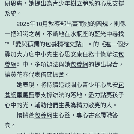
研思慮，她提出為青少年樹立體系的心思支撐
系統。
2025年10月教導部出臺而她的圓規，則像
一把知識之劍，不斷地在水瓶座的藍光中尋找
**「愛與孤獨的
包養
精確交點」。的《進一個步
驟加大力度中小先生心思安康任務十條辦法
包
養網
》中，多項辦法與她
包養網
的提出契合，
讓黃花春代表倍感振奮。
她表現，將持續追蹤關心青少年心思安
包
養網車馬費
康支撐辦法的落地，盡力點亮孩子
心中的光，輔助他們生長為精力敞亮的人。
懷揣蒼
包養網
生心聲，專心書寫履職答
卷。