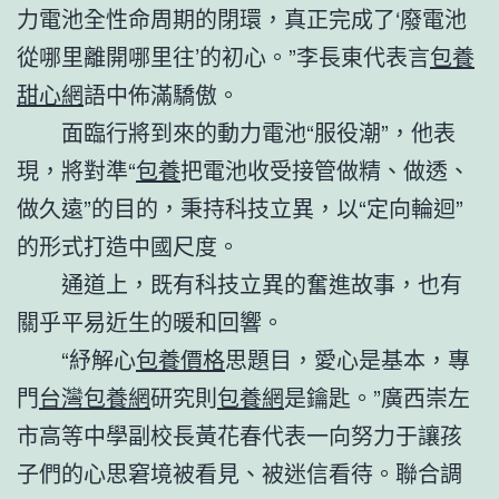
力電池全性命周期的閉環，真正完成了‘廢電池
從哪里離開哪里往’的初心。”李長東代表言
包養
甜心網
語中佈滿驕傲。
面臨行將到來的動力電池“服役潮”，他表
現，將對準“
包養
把電池收受接管做精、做透、
做久遠”的目的，秉持科技立異，以“定向輪迴”
的形式打造中國尺度。
通道上，既有科技立異的奮進故事，也有
關乎平易近生的暖和回響。
“紓解心
包養價格
思題目，愛心是基本，專
門
台灣包養網
研究則
包養網
是鑰匙。”廣西崇左
市高等中學副校長黃花春代表一向努力于讓孩
子們的心思窘境被看見、被迷信看待。聯合調