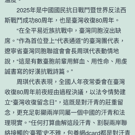
2025年是中國國民抗日戰鬥暨世界反法西
斯戰鬥成功80周年，也是臺灣收復80周年。
“在全平易近族抗戰中，臺灣同胞沒出缺
席。”作為首位登上“代表通道”的臺灣團代表，
遼寧省臺灣同胞聯誼會會長周琪代表動情地
說，“這是有數臺胞前輩用鮮血、用性命、用虔
誠書寫的好漢抗戰詩篇。”
周琪代表表現，全國人年夜常委會在臺灣
收復80周年前夜經由過程決議，以法令情勢建
立“臺灣收復留念日”，這既是對汗青的莊重留
念，更充足彰顯兩岸同屬一個中國的汗青和法
理現實。“任何打算曲解這段汗青、割裂兩岸聯
絡接觸的‘臺獨’史不雅，
包養網dcard
都是對汗青