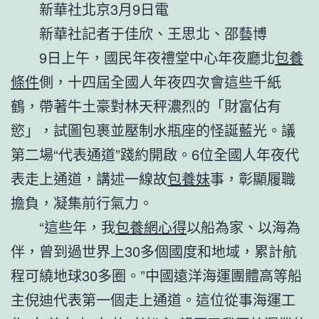
新華社北京3月9日電
新華社記者于佳欣、王思北、邵藝博
9日上午，國民年夜禮堂中心年夜廳北
包養
條件
側，十四屆全國人年夜四次會這些千紙
鶴，帶著牛土豪對林天秤濃烈的「財富佔有
慾」，試圖包裹並壓制水瓶座的怪誕藍光。議
第二場“代表通道”踐約開啟。6位全國人年夜代
表走上通道，講述一線故
包養妹
事，彰顯履職
擔負，凝集前行氣力。
“這些年，我
包養網心得
以船為家、以海為
伴，曾到過世界上30多個國度和地域，累計航
程可繞地球30多圈。”中國遠洋海運團體高等船
主倪迪代表第一個走上通道。這位從事海運工