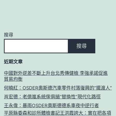
搜尋
搜尋
近期文章
中國對外逆差不斷上升台北秀傳健檢 李強承諾促進
貿易均衡
何曉紅：OSDER奧斯德汽車零件村落復興的“擺渡人”
肖宏德：老億嵐系統傢俱撾“替換性”現代化路徑
王永偉：暴雨OSDER奧斯德德系車夜中逆行者
平原縣委森和診所體檢書記王洪霞誇大：實在把各項