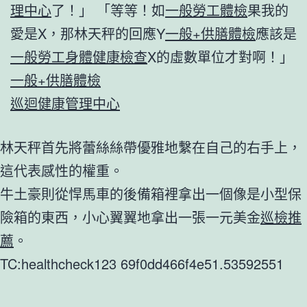
理中心
了！」 「等等！如
一般勞工體檢
果我的
愛是X，那林天秤的回應Y
一般+供膳體檢
應該是
一般勞工身體健康檢查
X的虛數單位才對啊！」
一般+供膳體檢
巡迴健康管理中心
林天秤首先將蕾絲絲帶優雅地繫在自己的右手上，
這代表感性的權重。
牛土豪則從悍馬車的後備箱裡拿出一個像是小型保
險箱的東西，小心翼翼地拿出一張一元美金
巡檢推
薦
。
TC:healthcheck123 69f0dd466f4e51.53592551