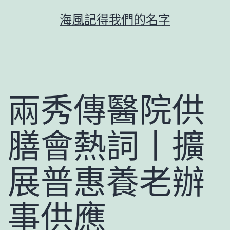
跳
海風記得我們的名字
至
主
要
內
容
兩秀傳醫院供
膳會熱詞丨擴
展普惠養老辦
事供應