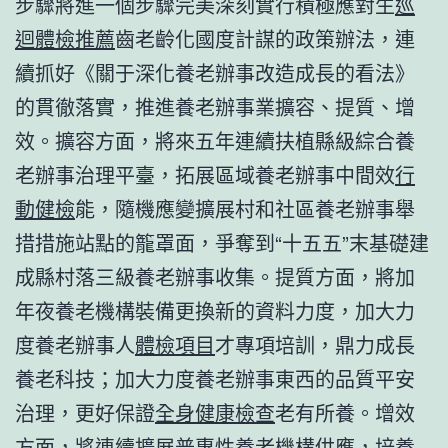
步驟將進一個步驟完美深刻實行積極應對生
巡
迴體檢推薦
齒老齡化國度計謀的政策辦法，連
續抓好《關于深化養老辦事改造成長的看法》
的貫徹落實，推進養老辦事業擴容、提質、增
效。擴容方面，將來五年連續扶植縣級綜合養
老辦事治理平臺，拓展區域養老辦事中間效
行
動健檢
能，隨機應變擴展村和社區養老辦事舉
措措施站點的籠罩面，爭奪到“十五五”末基礎建
成縣村落三級養老辦事收集。提質方面，將加
年夜養老機構裝備更換新的資料力度，加大力
度養老辦事人
體檢項目
才專項培訓，鼎力成長
養老科技；加大力度養老辦事東西的品質平安
治理，更好保證
全身健康檢查
老有所養。增效
方面，將連續擴展普惠性養老機構供應，培養