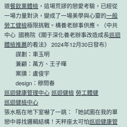
道
餐飲業體檢
，這場荒謬的戀愛考驗，已經從
一場力量對決，變成了一場美學與心靈的
一般
勞工健檢
極限挑戰。構養老辦事供應。（中共
中心 國務院《關于深化養老辦事改造成長
巡迴
體檢推薦
的看法》 2024年12月30日發布）
謀劃：車玉明
兼顧：萬方、王子暉
案牘：盧俊宇
design：穆問春
巡迴健康管理中心
巡迴健檢
勞工體健
巡迴健檢中心
張水瓶在地下室嚇了一跳：「她試圖在我的單
戀中尋找邏輯結構！天秤座太可怕
巡迴健康管