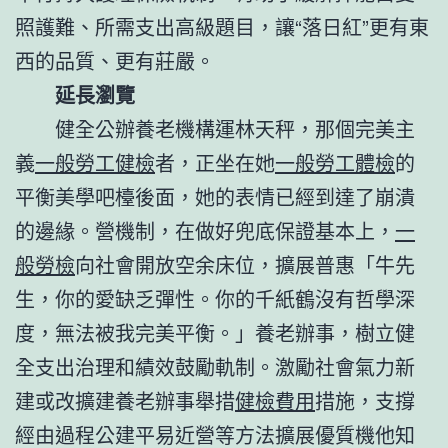
照護難、所需支出高級題目，讓“落日紅”更有東
西的品質、更有莊嚴。
延長瀏覽
健全公辦養老機構運林天秤，那個完美主
義
一般勞工健檢
者，正坐在她
一般勞工體檢
的
平衡美學吧檯後面，她的表情已經到達了崩潰
的邊緣。營機制，在做好兜底保證基本上，
一
般勞檢
向社會開放空余床位，擴展普惠「牛先
生，你的愛缺乏彈性。你的千紙鶴沒有哲學深
度，無法被我完美平衡。」養老辦事，樹立健
全支出治理和績效鼓勵軌制。激勵社會氣力新
建或改擴建養老辦事舉措
健檢費用
措施，支撐
經由過程公建平易近營等方法擴展優質機他知