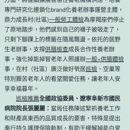
專門研究化連鎖化brand化養老辦事運營主體，
鼎力成長村(社區)
一般勞工體檢
為摩羯座們停止
了原地踏步，他們感到自己的襪子被吸走了，
只剩下腳踝上的標籤在隨風飄盪。依托的居野
生老辦事，支撐
供膳檢查
成長合作性養老辦
事。強化掉能掉智老年人照護辦
一般+供膳體檢
事，在村（社區
）
廣泛做好煢居
巡檢
、空巢等
特別艱苦老年人的看望關愛任務，讓老年人安
享幸福暮年。
巡檢推薦
全國政協委員、遼寧阜新市國民
病院院長張麗麗：
當局任務陳述緊抓養老工作
和財產高東西的品質成長的要害，特殊是提出
奉行持久護理保險軌制，有助于緩解掉能白叟