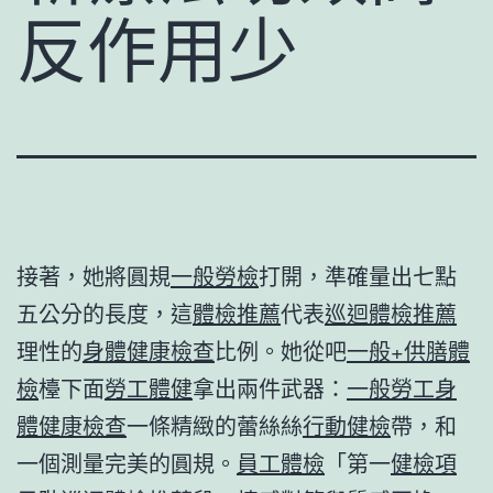
反作用少
接著，她將圓規
一般勞檢
打開，準確量出七點
五公分的長度，這
體檢推薦
代表
巡迴體檢推薦
理性的
身體健康檢查
比例。她從吧
一般+供膳體
檢
檯下面
勞工體健
拿出兩件武器：
一般勞工身
體健康檢查
一條精緻的蕾絲絲
行動健檢
帶，和
一個測量完美的圓規。
員工體檢
「第一
健檢項