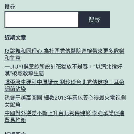
搜尋
搜尋
近期文章
以跳舞和同理心 為社區秀傳醫院巡檢帶來更多歡樂
和氣意
一JIUYI俱意診所設計花獨放不是春，“以清北論好
漢”破壞教導生態
嘴歪臉生硬引中風疑云 劉玲玲台北秀傳健檢：耳朵
細菌沾染
孫儷于越高圓圓 細數2013年喜包養心得最火電視劇
女配角
中國對外逆差不斷上升台北秀傳健檢 李強承諾促進
貿易均衡