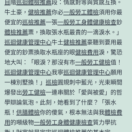
目
階
巡迴體檢推薦
段：情感對等與質感互換。
牛土豪，
健檢推薦
你必
一般勞工體檢
須用你最
便宜的
巡檢推薦
一張
一般勞工身體健康檢查
鈔
體檢推薦
票，換取張水瓶最貴的一滴淚水。」
巡迴健康管理中心
牛土
健檢推薦
豪聽到要用最
便宜的鈔票換取水瓶座的眼
健檢費用
淚，驚恐
地大叫：「眼淚？那沒有市
一般勞工健檢
值！
巡迴健康管理中心
我寧
巡迴健康管理中心
願用
一棟別墅換！」
巡檢
圓規刺中藍光，光束瞬間
爆發出
勞工健檢
一連串關於「愛與被愛」的哲
學辯論氣泡。此刻，她看到了什麼？「張水
瓶！
供膳體檢
你的傻氣，根本無法與我
體檢費
用
的噸級物
一般勞工身體健康檢查
質力學抗