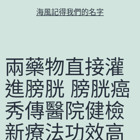
跳
海風記得我們的名字
至
主
要
內
容
兩藥物直接灌
進膀胱 膀胱癌
秀傳醫院健檢
新療法功效高