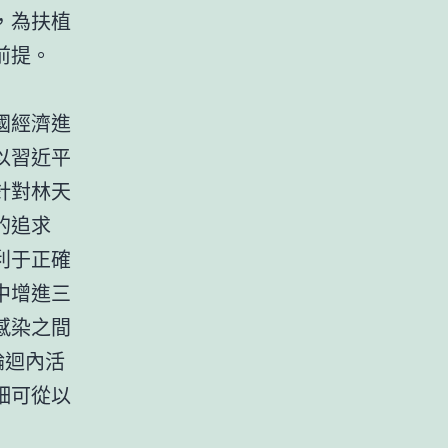
，為扶植
前提。
國經濟進
以習近平
針對林天
的追求
利于正確
中增進三
感染之間
輪迴內活
細可從以