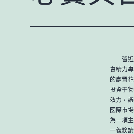
習近
會精力專
的處置花
投資于物
效力，讓
國際市場
為一項主
一義務請