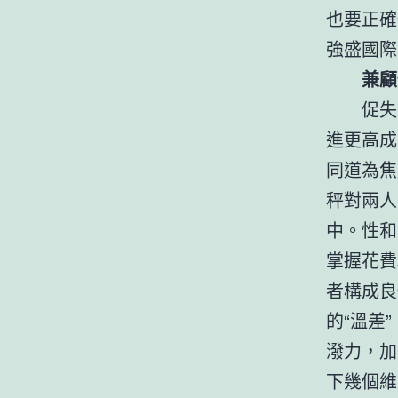
也要正確
強盛國際
兼顧
促失
進更高成
同道為焦
秤對兩人
中。性和
掌握花費
者構成良
的“溫差
潑力，加
下幾個維