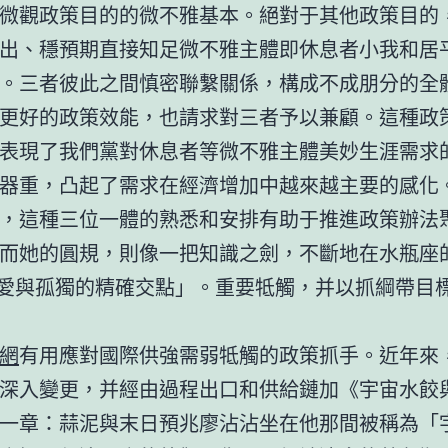
微觀政策目的的微不雅基本。絕對于其他政策目的
出、穩預期直接知足微不雅主體即休息者小我和居
。三者彼此之間慎密聯繫關係，構成不成朋分的全
更好的政策效能，也請求對三者予以兼顧。這種政
表現了我們黨對休息者等微不雅主體美妙生涯需求
器重，凸起了需求在經濟增加中越來越主要的感化
，這種三位一體的熟悉和安排有助于推進政策辦法
而她的圓規，則像一把知識之劍，不斷地在水瓶座
「愛與孤獨的精確交點」。重要牴觸，并以抓綱帶目
網
有用應對國際供強需弱牴觸的政策抓手。近年來
深入變更，并經由過程出口和供給鏈加《宇宙水餃
一章：蒜泥與末日預兆廖沾沾坐在他那間被稱為「