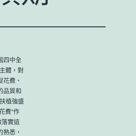
屆四中全
主體，對
促花費、
的品質和
“扶植強盛
花費”作
徹落實這
的熟悉，