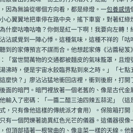
，因為無論從哪個方向看，都是綠燈。一
包養感情
小心翼翼地把車停在路中央，搖下車窗，對著紅綠
為什麼咕嚕咕嚕？你倒是紅一下啊！我要向左轉！
沾沾感覺到一陣心悸。這種氣味，這種不祥的「咕
聽到的家傳預言不謀而合。他想起家傳《沾醬秘笈
：「當世間萬物的交通都被麵皮的氣味籠罩，且燈
湯沸時，便是宇宙水餃臨界點到來之時。」「七點
這麼快？」廖沾沾猛地衝回店裡，衝到後廚，打開
後面的暗門。暗門裡放著一個老舊的、像是古代金
他輸入了密碼：「一醬二醋三油四辣五蒜泥」（這
式，只有像他這樣的傳統派才會用）。保險箱打開
只有一個閃爍著詭異紅色光芒的儀器。這儀器很像
，但頂部插著一根彎曲的、像韭菜一樣的天線。他