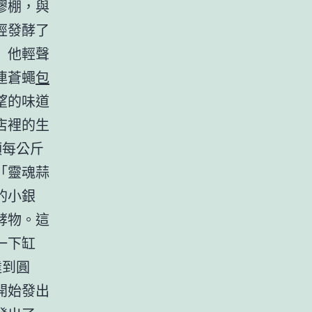
膠棚，與
經發酵了
」他輕聲
連蒼蠅
包
望的味道
店裡的生
頭每公斤
「靈魂蒜
的小銀
酵物。這
一下缸
達到圓
開始發出