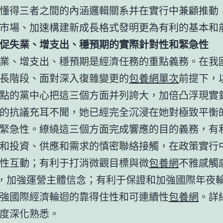
懂得三者之間的內涵邏輯關系并在實行中兼顧推動
市場、加速構建新成長格式發明更為有利的基本和
促失業、增支出、穩預期的實際針對性和緊急性
業、增支出、穩預期是經濟任務的重點義務。在我
長階段、面對深入復雜變更的
包養網單次
前提下，
點的黨中心把這三個方面并列誇大，加倍凸浮現實
的抗議充耳不聞，她已經完全沉浸在她對極致平衡
緊急性。繚繞這三個方面完成響應的目的義務，有
和投資、供應和需求的慎密聯絡接觸，在政策實行
性互動；有利于打消微觀目標與微
包養網
不雅感觸
”，加強運營主體信念；有利于保證和加強國際年夜
強國際經濟輪迴的靠得住性和可連續性
包養網
。詳
度深化熟悉。