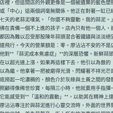
店裡，但這間店的外觀更像是一個被遺棄的藍色塑
或「中心」這兩個詞毫無關係。他正在對著一缸已
七天的老蒜泥嘆氣。「你還不夠靈動，我的蒜泥。
彿在責備一個不上進的孩子。店內只有他一個人，
都因為難以忍受那股陳年蒜頭混合著鐵鏽與淡淡絕
道飛行。今天的營業額是：零。廖沾沾不安的不是
他對**「蒜泥成本焦慮症」**的深層恐懼。新鮮蒜
在以超光速上漲，如果再這樣下去，他引以為傲的
以為繼。他拿著一把被磨得光滑、閃耀著不祥光芒
底撈起一坨濃稠的、顏色介於灰綠與土黃之間的發
照顧得像稀世珍寶，每隔三小時，他就要用手指彈
它能感受到**「溫和的震動」**，以助其在精神上
廖沾沾專注於與蒜泥進行心靈交流時，外面的世界