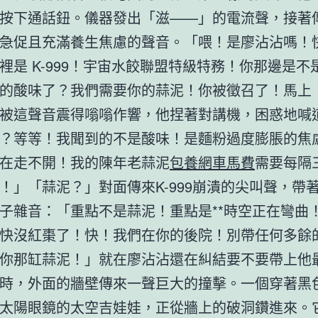
按下通話鈕。儀器發出「滋——」的電流聲，接著
急促且充滿養生焦慮的聲音。「喂！是廖沾沾嗎！
裡是 K-999！宇宙水餃聯盟特級特務！你那邊是不
的酸味了？我們需要你的蒜泥！你被徵召了！馬上
被這聲音震得嗡嗡作響，他捏著對講機，困惑地喊
？等等！我聞到的不是酸味！是麵粉過度膨脹的焦
在走不開！我的陳年老蒜泥
包養網車馬費
需要每隔
！」「蒜泥？」對面傳來K-999崩潰的尖叫聲，帶
子雜音：「重點不是蒜泥！重點是**時空正在彎曲！
快沒紅棗了！快！我們在你的後院！別帶任何多餘
你那缸蒜泥！」就在廖沾沾還在糾結要不要帶上他
時，外面的牆壁傳來一聲巨大的撞擊。一個穿著黑
太陽眼鏡的太空吉娃娃，正從牆上的破洞鑽進來。