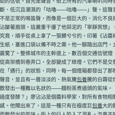
勁的信號。首先是聲音。街上所有的汽車喇叭同時
斷、低沉且潮濕的「咕嚕——咕嚕——」聲。這聲
不是正常的鳴笛聲，而像是一個巨大的、消化不良
沾皺著眉頭，這嚴重干擾了他蒜泥的「寧靜冥想」
究竟，順手從桌上拿了一張髒兮兮的，印著《沾醬
生紙，塞進口袋以備不時之需。他一腳踏出店門，
震驚了。整條城市的主幹道上，數百個交通信號燈
從高架橋到巷弄口，全部變成了綠燈。它們不是交
在「通行」的狀態，同時，每一個燈箱都發出了那
聲音，並且有一層淡淡的、熱氣騰
包養
騰的白霧從
散發出一種難以名狀的——麵粉蒸煮過頭的氣味。
過度發酵？」廖沾沾是個醬料學家，對所有食物相
感。他聞出來了，這是一種只有在極度巨
包養
大的
而散發出的氣味。街上的行人陷入了混亂。汽車不