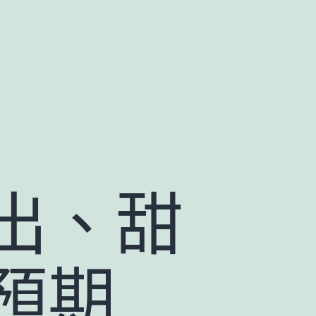
出、甜
預期