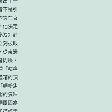
發出了一
音不是引
的胃在哀
。他決定
秘笈》封
立刻被眼
，從東邊
替閃爍，
種「咕嚕
燈箱的頂
「麵粉焦
關的氣味
麵團因為
知道該走