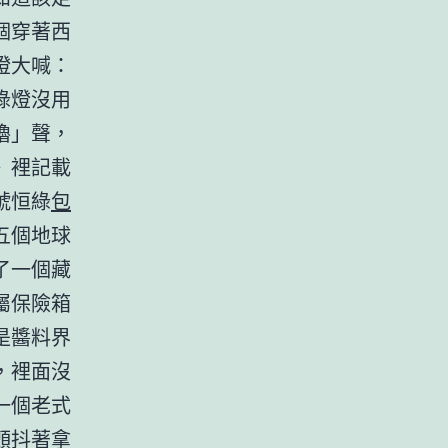
個穿著西
燈大喊：
綠燈沒用
嚕」聲，
》裡記載
號恒綠
包
五個地球
了一個藏
屬保險箱
是醬料界
，裡面沒
一個老式
顫抖著拿