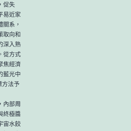
，促失
平易近家
體關系，
策取向和
的深入熟
。從方式
聚焦經濟
的藍光中
標方法予
，內部周
與終極醬
宇宙水餃