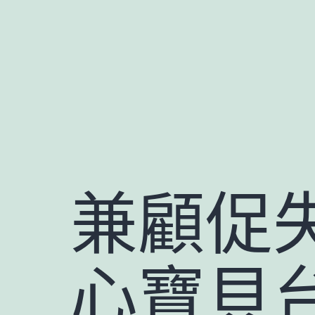
跳
至
主
要
內
容
兼顧促
心寶貝