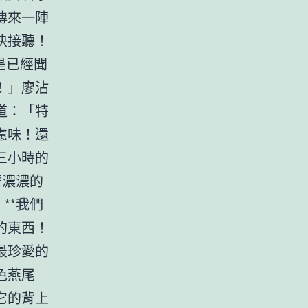
傳來一陣
快接聽！
是已經聞
！」廖沾
道：「特
慮味！還
三小時的
著濃濃的
**我們
的東西！
最珍愛的
色燕尾
它的背上