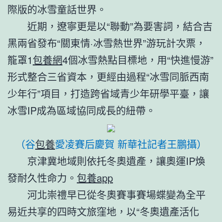
際版的冰雪童話世界。
近期，遼寧更是以“聯動”為要害詞，結合吉
黑兩省發布“關東情·冰雪熱世界”游玩計次票，
籠罩1
包養網
4個冰雪熱點目標地，用“快進慢游”
形式整合三省資本，更經由過程“冰雪同脈西南
少年行”項目，打造跨省域青少年研學平臺，讓
冰雪IP成為區域協同成長的紐帶。
（谷
包養
愛凌賽后慶賀 新華社記者王鵬攝）
京津冀地域則依托冬奧遺產，讓奧運IP煥
發耐久性命力。
包養app
河北崇禮早已從冬奧賽事賽場蝶變為全平
易近共享的四時文旅窪地，以“冬奧遺產活化