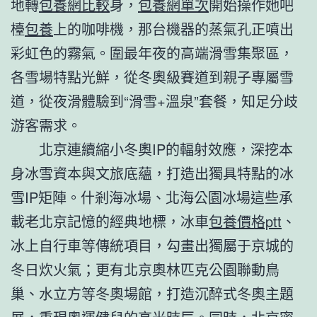
地轉
包養網比較
身，
包養網單次
開始操作她吧
檯
包養
上的咖啡機，那台機器的蒸氣孔正噴出
彩虹色的霧氣。圍最年夜的高端滑雪集聚區，
各雪場特點光鮮，從冬奧級賽道到親子專屬雪
道，從夜滑體驗到“滑雪+溫泉”套餐，知足分歧
游客需求。
北京連續縮小冬奧IP的輻射效應，深挖本
身冰雪資本與文旅底蘊，打造出獨具特點的冰
雪IP矩陣。什剎海冰場、北海公園冰場這些承
載老北京記憶的經典地標，冰車
包養價格ptt
、
冰上自行車等傳統項目，勾畫出獨屬于京城的
冬日炊火氣；更有北京奧林匹克公園聯動鳥
巢、水立方等冬奧場館，打造沉醉式冬奧主題