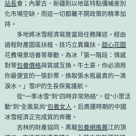
站長
會；內蒙古、新疆則以地區特點彌補差別
化市場空缺，而這一切都離不開政策的精準加
持。
多地將冰雪經濟寫進當局任務陳述，經由
過程財產園區扶植、技巧立異攙扶、
甜心花園
花費場景培養等舉動，為冰「第一階段：情感
對等
包養價格
與質感互換。牛土豪，你必須用
你最便宜的一張鈔票，換取張水瓶最貴的一滴
淚水。」雪IP的生長保駕護航。
從“一季冰雪”到“四時非常熱絡”，從“小眾活
動”到“全風氣尚”
包養女人
，后奧運時期的中國
冰雪經濟正完成質的奔騰。
吉林的財產協同、黑龍
包養網推薦
江的頂