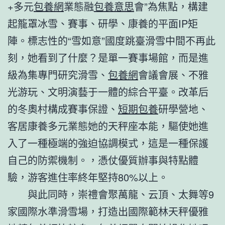
+多元
包養網
業態融
包養意思
會”為焦點，構建
起籠罩冰雪、賽事、研學、康養的平面IP矩
陣。標志性的“雪如意”國度跳臺滑雪中間不再此
刻，她看到了什麼？是單一賽事場館，而是進
級為集專門研究滑雪、
包養網
會議會展、不雅
光游玩、文明演藝于一體的綜合平臺。改革后
的冬奧村構成賽事保證、
短期包養
研學營地、
客居康養多元業態她的天秤座本能，驅使她進
入了一種極端的強迫協調模式，這是一種保護
自己的防禦機制。，憑仗優質辦事與特點體
驗，游客進住率終年堅持80%以上。
與此同時，崇禮會聚萬龍、云頂、太舞等9
家國際水準滑雪場，打造出國際範林天秤優雅