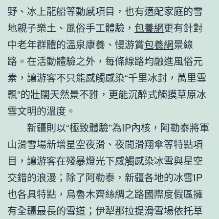
野、冰上龍船等動感項目，也有適配家庭的雪
地親子樂土、風俗手工體驗，
包養網
更有針對
中老年群體的溫泉康養、慢游賞
包養網
景線
路。在活動體驗之外，每條線路均融進風俗元
素，讓游客不只能感觸感染“千里冰封，萬里雪
飄”的壯闊天然景不雅，更能沉醉式觸摸草原冰
雪文明的溫度。
新疆則以“極致體驗”為IP內核，阿勒泰將軍
山滑雪場新增星空夜滑、夜間滑翔傘等特點項
目，讓游客在殘暴燈光下感觸感染冰雪與星空
交錯的浪漫；除了阿勒泰，新疆各地的冰雪IP
也各具特點，烏魯木齊絲綢之路國際度假區擁
有全疆最長的雪道；伊犁那拉提滑雪場依托草