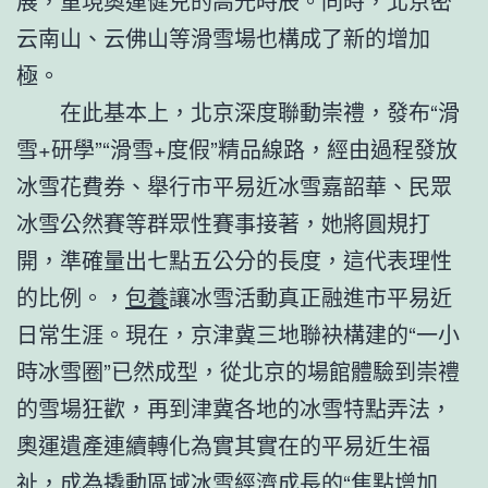
展，重現奧運健兒的高光時辰。同時，北京密
云南山、云佛山等滑雪場也構成了新的增加
極。
在此基本上，北京深度聯動崇禮，發布“滑
雪+研學”“滑雪+度假”精品線路，經由過程發放
冰雪花費券、舉行市平易近冰雪嘉韶華、民眾
冰雪公然賽等群眾性賽事接著，她將圓規打
開，準確量出七點五公分的長度，這代表理性
的比例。，
包養
讓冰雪活動真正融進市平易近
日常生涯。現在，京津冀三地聯袂構建的“一小
時冰雪圈”已然成型，從北京的場館體驗到崇禮
的雪場狂歡，再到津冀各地的冰雪特點弄法，
奧運遺產連續轉化為實其實在的平易近生福
祉，成為撬動區域冰雪經濟成長的“焦點增加