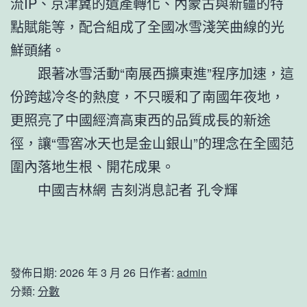
流IP、京津冀的遺產轉化、內蒙古與新疆的特
點賦能等，配合組成了全國冰雪淺笑曲線的光
鮮頭緒。
跟著冰雪活動“南展西擴東進”程序加速，這
份跨越冷冬的熱度，不只暖和了南國年夜地，
更照亮了中國經濟高東西的品質成長的新途
徑，讓“雪窖冰天也是金山銀山”的理念在全國范
圍內落地生根、開花成果。
中國吉林網 吉刻消息記者 孔令輝
發佈日期:
2026 年 3 月 26 日
作者:
admin
分類:
分數