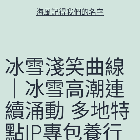
跳
海風記得我們的名字
至
主
要
內
容
冰雪淺笑曲線
｜冰雪高潮連
續涌動 多地特
點IP專包養行