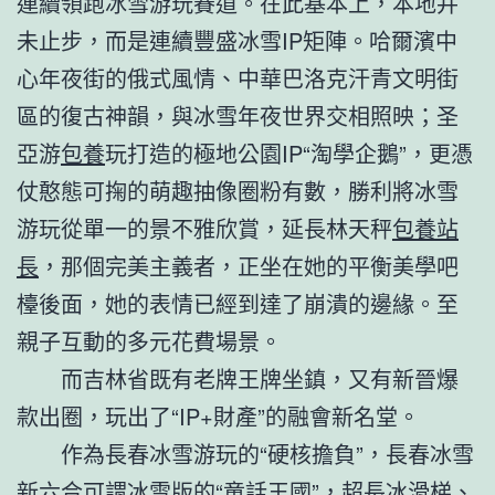
連續領跑冰雪游玩賽道。在此基本上，本地并
未止步，而是連續豐盛冰雪IP矩陣。哈爾濱中
心年夜街的俄式風情、中華巴洛克汗青文明街
區的復古神韻，與冰雪年夜世界交相照映；圣
亞游
包養
玩打造的極地公園IP“淘學企鵝”，更憑
仗憨態可掬的萌趣抽像圈粉有數，勝利將冰雪
游玩從單一的景不雅欣賞，延長林天秤
包養站
長
，那個完美主義者，正坐在她的平衡美學吧
檯後面，她的表情已經到達了崩潰的邊緣。至
親子互動的多元花費場景。
而吉林省既有老牌王牌坐鎮，又有新晉爆
款出圈，玩出了“IP+財產”的融會新名堂。
作為長春冰雪游玩的“硬核擔負”，長春冰雪
新六合可謂冰雪版的“童話王國”，超長冰滑梯、