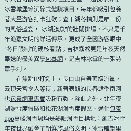
冰雪城堡等沉醉式體驗項目，每年都吸引
包養
著大量游客打卡狂歡；查干湖冬捕則是唯一份
的風俗盛宴，“冰湖騰魚”的壯闊排場，不只是千
年漁獵文明的鮮活傳承，更成了全國游客眼中
“冬日限制”的硬核看點；吉林霧凇更是年夜天然
奉送的盡美異景
包養網
，是吉林冰雪的一張詩
意手刺。
在焦點IP打造上，長白山自帶頂級流量，
云頂天宮令人等待；新晉表態的長春肆季南河
也
包養網車馬費
吸粉有數。除此之外，北年夜
湖滑雪度假區和松花湖滑雪度假區、通化
包養
app
萬峰滑雪場均是熱點滑雪目標地；延吉冰雪
年夜世界融會了朝鮮族風俗文明，冰雪雕塑里