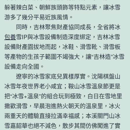
躲著辣白菜、朝鮮族頭飾等特點元素，讓冰雪
游多了幾分平易近族風情。
同時，吉林聚焦財產協同成長，全省將冰
包養
雪IP與冰雪設備制造深度綁定，吉林冰雪
設備財產園拔地而起，冰鞋、滑雪靴、滑雪板
等產物的生孩子範圍不竭強大，讓“吉林造”冰雪
設備走向全國。
遼寧的冰雪家底兒異樣厚實。沈陽棋盤山
冰雪年夜世界老小咸宜；鞍山冰雪溫泉節更是
把“冰雪+溫泉”的組合玩到極致，白日在雪地里
撒歡滑雪，早晨泡進熱火朝天的溫泉里，冰火
兩重天的體驗直接拉滿幸福感；本溪關門山冰
雪嘉韶華也絕不減色，散步其間仿佛闖進了實