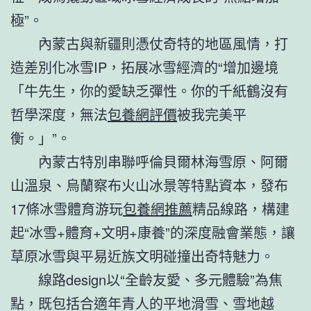
極”。
內蒙古與新疆則憑仗奇特的地區風情，打
造差別化冰雪IP，拓展冰雪經濟的“增加邊境
「牛先生，你的愛缺乏彈性。你的千紙鶴沒有
哲學深度，無法
包養網評價
被我完美平
衡。」”。
內蒙古特別串聯呼倫貝爾林海雪原、阿爾
山溫泉、烏蘭察布火山冰景等特點資本，發布
17條冰雪體育游玩
包養網推薦
精品線路，構建
起“冰雪+體育+文明+康養”的深度融會業態，讓
草原冰雪與平易近族文明碰撞出奇特魅力。
線路design以“全齡友愛、多元體驗”為焦
點，既包括合適年青人的平地滑雪、雪地越