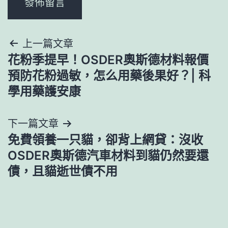
文
上一篇文章
花粉季提早！OSDER奧斯德材料報價
章
預防花粉過敏，怎么用藥後果好？| 科
導
學用藥護安康
覽
下一篇文章
免費領養一只貓，卻背上網貸：沒收
OSDER奧斯德汽車材料到貓仍然要還
債，且貓逝世債不用