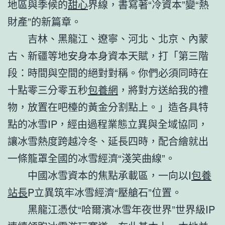
地區與季候的
甜心
界線，書寫著“冷資本”變“熱
財產”的新篇章。
吉林、黑龍江、遼寧、河北、北京、內蒙
古、新疆等地安身本身資本天賦，打「第三階
段：時間與空間的絕對對稱。你們必須同時在
十點零三分零五秒
包養網
，將對方送給我的禮
物，放置在吧檯的黃金分割點上。」造各具特
點的冰雪IP，經由過程業態立異與全域協同，
讓冰雪熱度跨越冷冬、延長四時，配合繪就出
一條籠罩全國的冰雪經濟“淺笑曲線”。
中國冰雪資本的焦點承載區，一向以I
包養
站長
P立異筑牢冰雪經濟“壓艙石”位置。
黑龍江憑仗“哈爾濱冰雪年夜世界”世界級IP