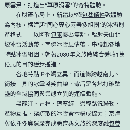
原雪景，打造出“草原滑雪”的奇特體驗。
在財產布局上，新疆以“極
包養條件
致體驗”
為內核，構建起“同心專心兩帶多組團”的冰雪財
產格式——以阿勒
包養
泰為焦點，輻射天山北
坡冰雪活動帶、南疆冰雪風情帶，串聯起各地
特點冰雪組團，朝著2030年文旅體綜合營收1萬
億元的目的穩步邁進。
各地特點IP不竭立異，而這條跨越南北、
銜接工具的冰雪淺笑曲線，背后是各地打破壁
壘的全域協同與業態立異的連續賦能。
黑龍江、吉林、遼寧經由過程路況聯動、
產物互推，讓疏散的冰雪資本構成協力；京津
冀依托冬奧遺產完成體育與文旅的深度融
包養