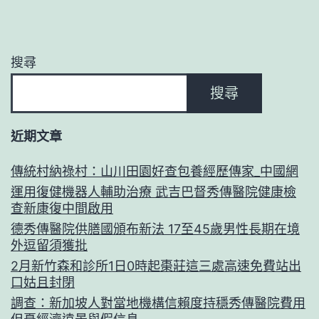
搜尋
搜尋
近期文章
傳統村納祿村：山川田園好查包養經歷傳家_中國網
運用復健機器人輔助治療 武吉巴督秀傳醫院健康檢
查新康復中間啟用
德秀傳醫院供膳國頒布新法 17至45歲男性長期在境
外逗留須獲批
2月新竹森和診所1日0時起棗莊這三處高速免費站出
口姑且封閉
調查：新加坡人對當地機構信賴度持穩秀傳醫院費用