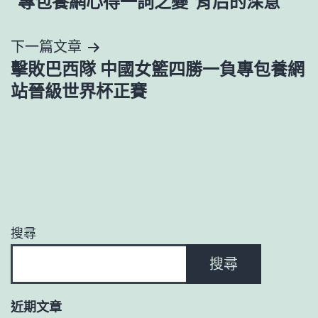
“專包養網心得一詞之變”背后的深意
章
導
下一篇文章
擊敗巴西隊 中國女籃四勝一負專包養網
覽
站晉級世界杯正賽
搜尋
搜尋
近期文章