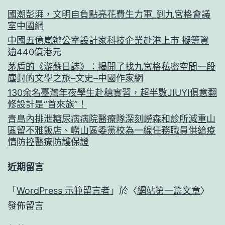
國潮彭湃，文明自負點亮花費生力軍_到九宮格會議
室中國網
中國五億嵐辦公室設計家科技企業赴港上市 擬籌資
逾440億港元
茅盾的《游蘇日誌》：揭開了找九宮格私密空間一段
塵封的文學之旅–文史–中國作家網
130余名臺灣年夜學生赴穗實習，超半數JIUYI俱意翻
修設計是“首來族”！
青島內排泄糖尿病病院醫療隊深刻嶗森和診所減重山
區留不雅飯店、嶗山區委黨校為一線任務職員供給疫
情防控醫療防護保證
近期留言
「
WordPress 示範留言者
」於〈
網站第一篇文章
〉
發佈留言