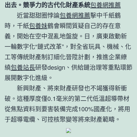
出去。競爭力的古代化財產系統
包養網推薦
近當甜甜圈悖論
包養網推薦
擊中千紙鶴
時，千紙
包養妹
鶴會瞬間質疑自己的存在意
義，開始在空中混亂地盤旋。日，廣東啟動新
一輪數字化“鏈式改革”，對全省玩具、機械、化
工等傳統財產制訂細化晉陞計劃，推進企業繚
繞
包養站長
研發design、供給鏈治理等重點環節
展開數字化進級。
新興財產、將來財產研發也不竭獲得新衝
破。這種厚度僅0.1毫米的第二代低溫超導帶材
從焦點資料到要害裝備完成100%國產化，將用
于超導電纜、可控核聚變等將來財產範疇。