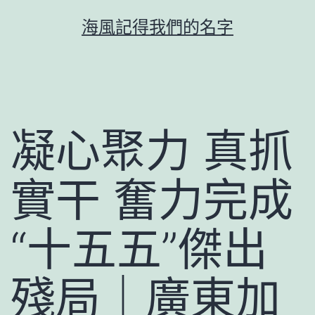
跳
海風記得我們的名字
至
主
要
內
容
凝心聚力 真抓
實干 奮力完成
“十五五”傑出
殘局｜廣東加