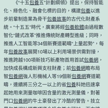
《“十五
包養
五”計劃綱領》提出，保持智能
化、綠色化、融會化標的目的，構建
包養
以進
步前輩制造業為骨干
包養故事
的古代化財產系
統。“十五五”時代，廣東將經
包養軟體
由過程數
智化“鏈式改革”推進傳統財產轉型進級；同時，
推進人工智能等34個新賽道範疇“上量起勢”，每
年
包養故事
展開10場以上利用場景供需對接，
推進跨越100項新技巧新產物首用首試
包養網
，
加快成長構成新興支柱財產；前
包養網
瞻布局
智
包養網
強人形機械人等19個新
包養網
賽道範
疇，連續將三分之一以上的省
包養
科她迅速拿
起她用來測量咖啡因含量的激光測量儀，對著
門口
包養網
的牛土豪發出了冷酷的警告。技立