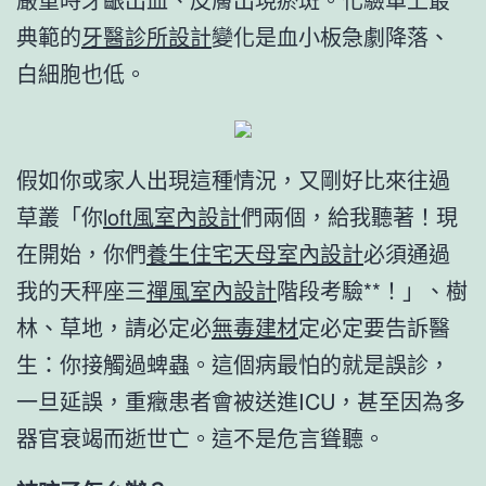
典範的
牙醫診所設計
變化是血小板急劇降落、
白細胞也低。
假如你或家人出現這種情況，又剛好比來往過
草叢「你
loft風室內設計
們兩個，給我聽著！現
在開始，你們
養生住宅
天母室內設計
必須通過
我的天秤座三
禪風室內設計
階段考驗**！」、樹
林、草地，請必定必
無毒建材
定必定要告訴醫
生：你接觸過蜱蟲。這個病最怕的就是誤診，
一旦延誤，重癥患者會被送進ICU，甚至因為多
器官衰竭而逝世亡。這不是危言聳聽。