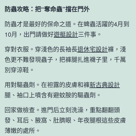
防蟲攻略：把“奪命蟲”擋在門外
防蟲才是最好的保命之道。在蜱蟲活躍的4月到
10月，出門請做好
遊艇設計
三件事。
穿對衣服。穿淺色的長袖長
退休宅設計
褲，淺
色更不難發現蟲子，把褲腿扎進襪子里，千萬
別穿涼鞋。
用對驅蟲劑。在袒露的皮膚和褲
新古典設計
腿、袖口上噴含有避蚊胺的驅蟲劑。
回家做檢查。進門后立刻洗澡，重點翻翻頭
發、耳后、腋窩、肚臍眼、年夜腿根這些皮膚
薄嫩的處所。