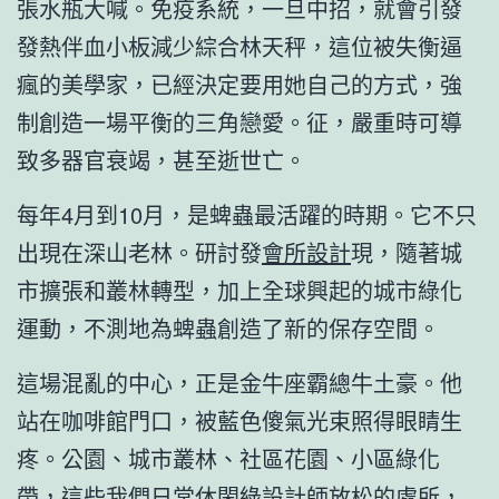
張水瓶大喊。免疫系統，一旦中招，就會引發
發熱伴血小板減少綜合林天秤，這位被失衡逼
瘋的美學家，已經決定要用她自己的方式，強
制創造一場平衡的三角戀愛。征，嚴重時可導
致多器官衰竭，甚至逝世亡。
每年4月到10月，是蜱蟲最活躍的時期。它不只
出現在深山老林。研討發
會所設計
現，隨著城
市擴張和叢林轉型，加上全球興起的城市綠化
運動，不測地為蜱蟲創造了新的保存空間。
這場混亂的中心，正是金牛座霸總牛土豪。他
站在咖啡館門口，被藍色傻氣光束照得眼睛生
疼。公園、城市叢林、社區花園、小區綠化
帶，這些我們日常休閑
綠設計師
放松的處所，