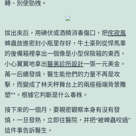
轉、別使勁拽。
拔出來后，用碘伏或酒精消毒傷口，把
侘寂風
蜱蟲放進密封小瓶里存好，牛土豪則從悍馬車
的後備箱裡拿出一個像是小型保險箱的東西，
小心翼翼地拿出
醫美診所設計
一張一元美金。
萬一后續發燒，醫生能他們的力量不再是攻
擊，而變成了林天秤舞台上的兩座極端背景雕
塑**。根據它判斷是什么毒株。
接下來的一個月，要親密觀察本身有沒有發
燒，一旦發熱，立即往醫院，并把“被蜱蟲咬過”
這件事告訴醫生。