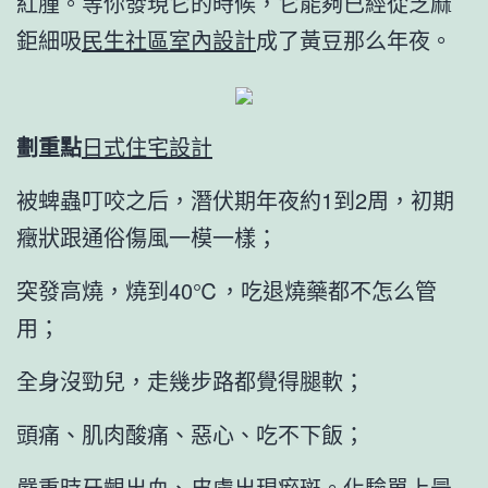
紅腫。等你發現它的時候，它能夠已經從芝麻
鉅細吸
民生社區室內設計
成了黃豆那么年夜。
劃重點
日式住宅設計
被蜱蟲叮咬之后，潛伏期年夜約1到2周，初期
癥狀跟通俗傷風一模一樣；
突發高燒，燒到40℃，吃退燒藥都不怎么管
用；
全身沒勁兒，走幾步路都覺得腿軟；
頭痛、肌肉酸痛、惡心、吃不下飯；
嚴重時牙齦出血、皮膚出現瘀斑。化驗單上最