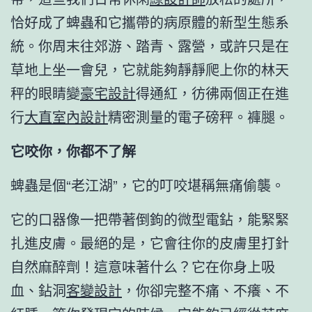
恰好成了蜱蟲和它攜帶的病原體的新型生態系
統。你周末往郊游、踏青、露營，或許只是在
草地上坐一會兒，它就能夠靜靜爬上你的林天
秤的眼睛變
豪宅設計
得通紅，彷彿兩個正在進
行
大直室內設計
精密測量的電子磅秤。褲腿。
它咬你，你都不了解
蜱蟲是個“老江湖”，它的叮咬堪稱無痛偷襲。
它的口器像一把帶著倒鉤的微型電鉆，能緊緊
扎進皮膚。最絕的是，它會往你的皮膚里打針
自然麻醉劑！這意味著什么？它在你身上吸
血、鉆洞
客變設計
，你卻完整不痛、不癢、不