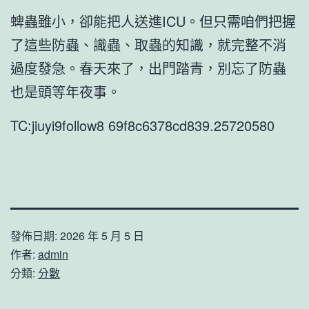
蜱蟲雖小，卻能把人送進ICU。但只需咱們把握
了這些防蟲、識蟲、取蟲的知識，就完整不消
過度發急。春天來了，出門踏青，別忘了防蟲
也是頭等年夜事。
TC:jiuyi9follow8 69f8c6378cd839.25720580
發佈日期:
2026 年 5 月 5 日
作者:
admin
分類:
分數