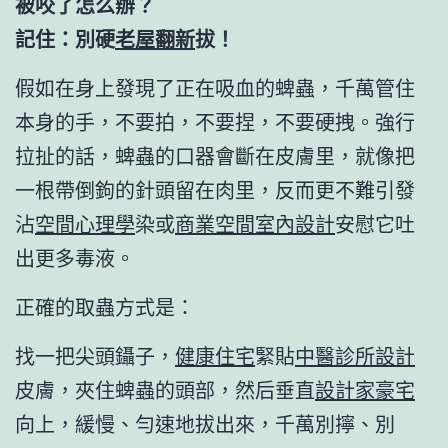
被咬了怎么辦？
記住：別硬
老屋翻新
拔！
假如在身上發現了正在吸血的蜱蟲，千萬管住
本身的手，不要拍，不要捏，不要硬拽。強行
拉扯的話，蜱蟲的口器會斷在皮膚里，就像把
一根帶倒鉤的針頭留在肉里，反而更不難引發
沾
空間心理學
染或
商業空間室內設計
安慰它吐
出更多毒液。
正確的取蟲方式是：
找一把尖頭鑷子，
健康住宅
緊貼
中醫診所設計
皮膚，夾住蜱蟲的頭部，然后垂直
設計家豪宅
向上，緩慢、勻速地拔出來，千萬別擰、別