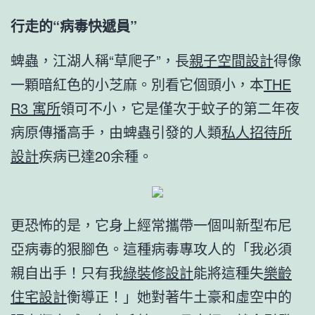
行走的“病毒快遞員”
蜱蟲，江湖人稱“草爬子”，長
親子空間設計
得像
一顆暗紅色的小芝麻。別看它個頭小，本
THE
R3 寓所
領可不小，它是僅次于蚊子的第二年夜
病原傳播高手，由蜱蟲引發的人類
私人招待所
設計
疾病已達20余種。
更恐怖的是，它身上經常攜帶一個叫新型布尼
亞病毒的狠腳色。這種病毒專攻人的「我必須
親自出手！只有我
綠裝修設計
能將這種失
樂齡
住宅設計
衡導正！」她對著牛土豪和虛空中的