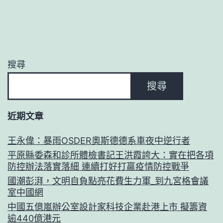
搜尋
搜尋
近期文章
王永偉：暴雨OSDER奧斯德德系車夜中逆行者
平原縣委森和診所體檢書記王洪霞誇大：實在把各項
防控辦法落實落細 連續打好打贏疫情防控戰爭
國潮彭湃，文明自負點亮花費生力軍_到九宮格會議
室中國網
中國五億嵐辦公室設計家科技企業赴港上市 擬籌資
逾440億港元