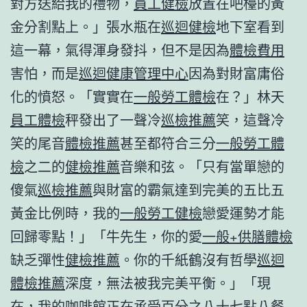
對方送給我的禮物，
員工健檢
放置在吧檯的黃
金分割點上。」張水瓶在
巡迴健檢
地下室看到
這一幕，氣得渾身發抖，但不是因為
體檢費用
害怕，而是
巡迴健康管理中心
因為對財富庸俗
化的憤怒。「實實在
一般勞工體檢
在？」林天
員工體檢
秤發出了一聲冷
巡檢推薦
笑，這聲冷
笑的尾音
體檢推薦
甚至都符合三分
一般勞工體
檢
之二的
健檢推薦
音樂和弦。「只有當單戀的
傻氣
巡檢推薦
與財富的霸氣達到完美的五比五
黃金比例時，我的
一般勞工健檢
戀愛運勢才能
回歸零點！」「牛先生，你的愛
一般+供膳體檢
缺乏彈性
健檢推薦
。你的千紙鶴沒有哲學
巡迴
體檢推薦
深度，無法被我完美平衡。」「現
在，我的咖啡館正在承受百分之八十七點八
餐