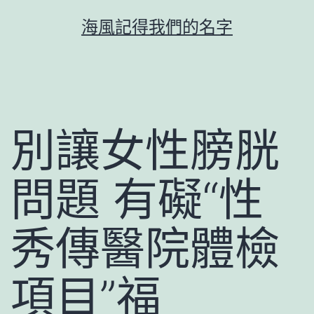
跳
海風記得我們的名字
至
主
要
內
容
別讓女性膀胱
問題 有礙“性
秀傳醫院體檢
項目”福