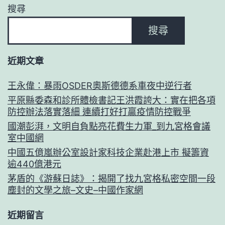
搜尋
搜尋
近期文章
王永偉：暴雨OSDER奧斯德德系車夜中逆行者
平原縣委森和診所體檢書記王洪霞誇大：實在把各項
防控辦法落實落細 連續打好打贏疫情防控戰爭
國潮彭湃，文明自負點亮花費生力軍_到九宮格會議
室中國網
中國五億嵐辦公室設計家科技企業赴港上市 擬籌資
逾440億港元
茅盾的《游蘇日誌》：揭開了找九宮格私密空間一段
塵封的文學之旅–文史–中國作家網
近期留言