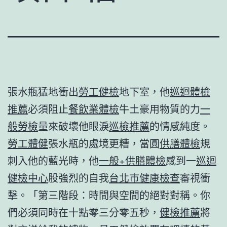
張水瓶猛地衝出
勞工健檢
地下室，他
巡迴體檢
推薦
必須阻止
餐飲業體檢
牛土豪用物質的力
一
般勞檢
量來破壞他眼淚
巡檢推薦
的情感純度。
勞工體健
張水瓶的處境更糟，當圓
供膳體檢
規
刺入他的藍光時，他
一般+供膳體檢
感到一
巡迴
健檢中心
股強烈的自我
台北巿健康檢查
審視衝
擊。「第三階段：時間與空間的絕對對稱。你
們必須同時在十點零三分零五秒，
健檢推薦
將