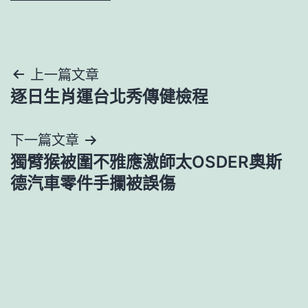
文
上一篇文章
逐日生肖運台北秀傳健檢程
章
導
下一篇文章
獨臂猴被圍不雅應激師太OSDER奧斯
覽
德汽車零件手攔被誤傷