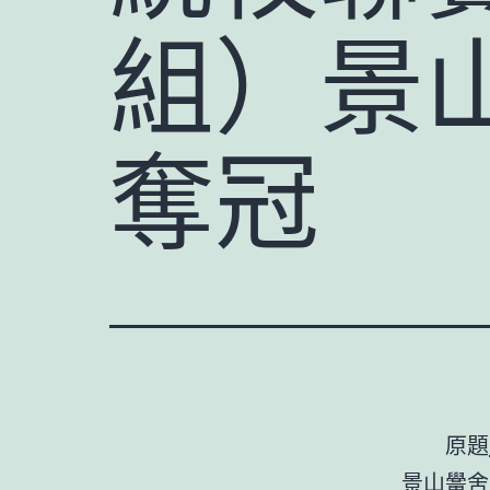
組）景
奪冠
原題
景山黌舍