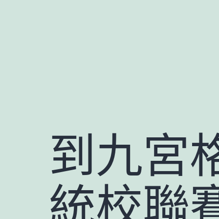
跳
至
主
要
內
容
到九宮
統校聯