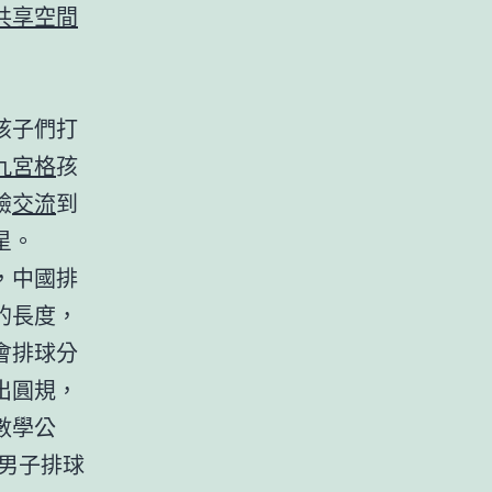
共享空間
孩子們打
九宮格
孩
驗
交流
到
星。
，中國排
的長度，
會排球分
出圓規，
數學公
中男子排球