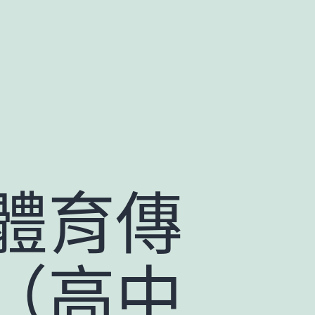
體育傳
（高中