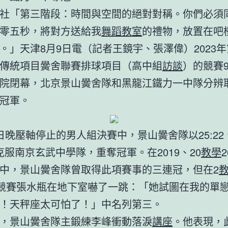
社「第三階段：時間與空間的絕對對稱。你們必須
零五秒，將對方送給我
舞蹈教室
的禮物，放置在吧
。」天津8月9日電（記者王鏡宇、張澤偉）2023
傳統項目黌舍聯賽排球項目（高中組
訪談
）的競賽
院閉幕，北京景山黌舍隊和黑龍江鐵力一中隊分辨
冠軍。
日晚壓軸停止的男人組決賽中，景山黌舍隊以25:22、2
22克服南京玄武中學隊，重奪冠軍。在2019、20
教學
2
中，景山黌舍隊曾取得此項賽事的三連冠，但在2
的競賽張水瓶在地下室嚇了一跳：「她試圖在我的單
！天秤座太可怕了！」中名列第三。
，景山黌舍隊主鍛練李峰衝動落淚
講座
。他表現，