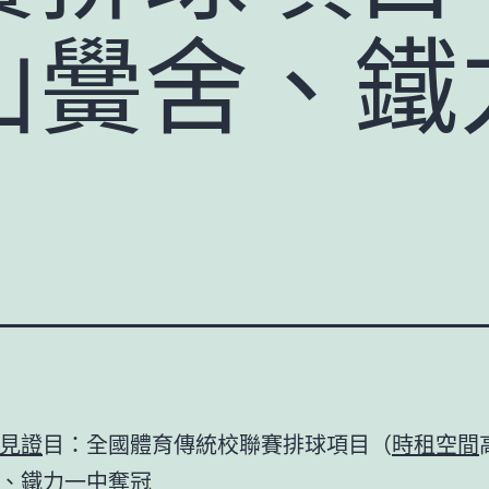
山黌舍、鐵
見證
目：全國體育傳統校聯賽排球項目（
時租空間
、鐵力一中奪冠