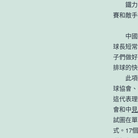
鐵力
賽和敵手
中國
球長短常
子們做好
排球的快
此項
球協會、
這代表理
會和中
見
試圖在單
式。17