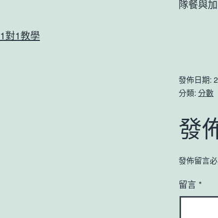
隊餐與加
1對1教學
發佈日期:
2
分類:
分數
發
發佈留言必
留言
*