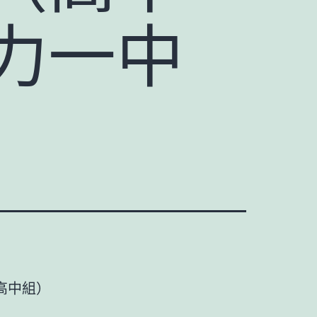
力一中
高中組）