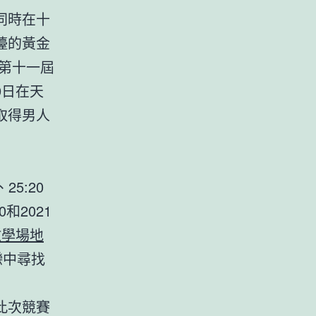
同時在十
檯的黃金
年第十一屆
9日在天
取得男人
5:20
0和2021
教學場地
戀中尋找
此次競賽