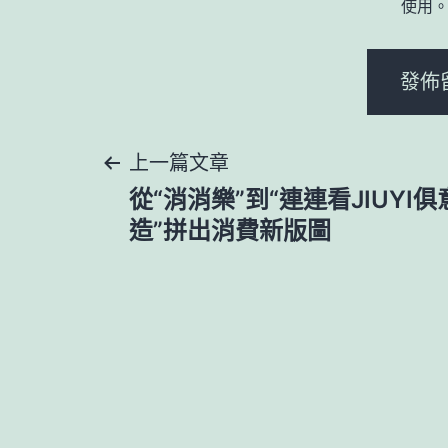
使用
文
上一篇文章
從“消消樂”到“連連看JIUYI俱
章
造”拼出消費新版圖
導
覽