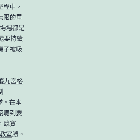
歷程中，
無限的單
但場場都是
還要持續
襪子被吸
優
九宮格
制
學隊。在本
瓶聽到要
。競賽
教室
勝。