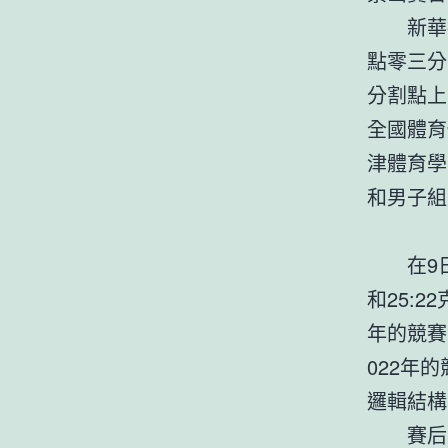
新華
點零三分
分割點上
全國體育
津體育學
和男子組
在9
和25:
年的競賽
022年
邏輯結構
賽后