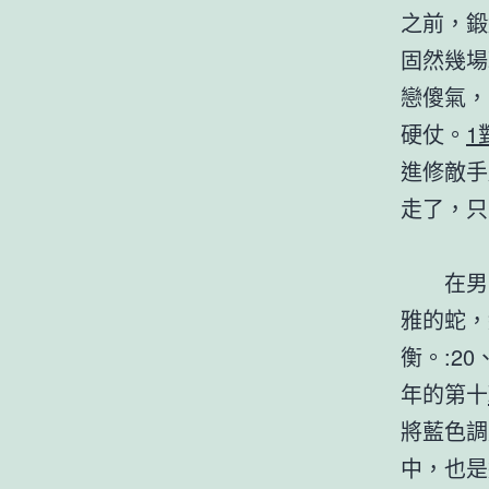
之前，鍛
固然幾場
戀傻氣，
硬仗。
1
進修敵手
走了，只
在男
雅的蛇，
衡。:20、
年的第十
將藍色調
中，也是