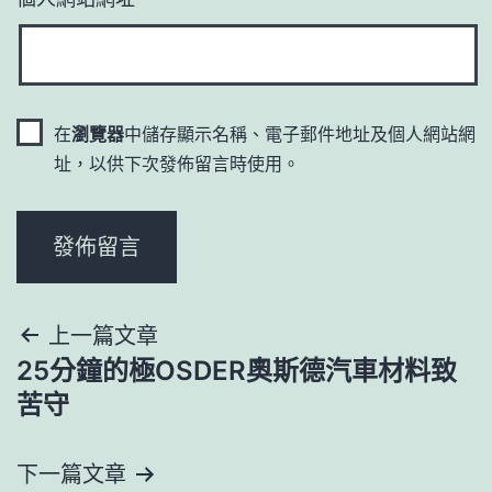
在
瀏覽器
中儲存顯示名稱、電子郵件地址及個人網站網
址，以供下次發佈留言時使用。
文
上一篇文章
25分鐘的極OSDER奧斯德汽車材料致
章
苦守
導
下一篇文章
覽