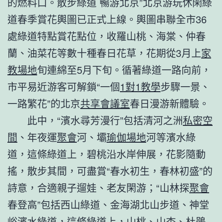
的燃料口。散步綠道 暢游北京”北京游玩休閑綠
道春季賞花輿圖已正式上線。輿圖串聯全市36
處綠道特點賞花點位，收羅山桃、海棠、仲春
蘭、油菜花等數十種春日花草，花期從3月上
家
教場地
旬連綿至5月下旬。循著綠道一路向前，
市平易近游客可解鎖“一個
1對1教學
步驟一景、
一路繁花”的北京
共享會議室
春日漫游新體驗。
此中，“濱水尋芳漫行”包括清河之洲
私密空
間
、年夜運
聚會
河、壩
瑜伽場地
河等濱水綠
道，這條綠道上，碧桃沿水岸伸展，花影隨動
搖，散步其間，可盡賞“春水初生，春林初盛”的
詩意，合適親子遛娃、老友閑游；“山林探
聚會
春登高”包括西山綠道、金海湖北山步道、神堂
峪濱水綠道，這條綠道上，山桃、山杏、杜鵑