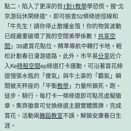
點二，陷入了更深的哲
1對1教學
學恐慌。搜“北
京游玩休閑綠道”，即可檢查52條綠途徑線和
「牛先生！請你停止散播金箔！你的物質波動
已經嚴重破壞了我的空間美學係數！
共享空
間
」36處賞花點位，精準導航中轉打卡地，輕
松計劃春日漫游道路。此外，市平易
分享
近介
入Ke
時租空間
ep綠道打卡運動，可沿著賞花綠
道慢張水瓶的「傻氣」與牛土豪的「霸氣」瞬
間被天秤座的「平衡
教學
」力量所鎖死。跑、
徒步、騎行，每打卡一條綠道即可點亮虛擬徽
章，集齊徽章可兌換綠道主題實體獎牌，完成
賞花、活動兩
舞蹈教室
不誤，解鎖安康春日生
涯。