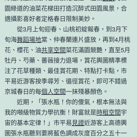
園綠道的油菜花梯田打造沉醉式田園風景，合
適攝影喜好者定格春日限制美妙。
從3月上旬迎春、山桃初綻報春，到3月下
旬海
舞蹈場地
棠、仲春蘭連片盛放，再到4月桃
花、櫻花、油
共享空間
菜花滿園競艷，直至5月
牡丹、芍藥、薔薇接力退場，賞花輿圖精準標
注了花草種類、最佳賞花期、特點打卡點，市
平易近游客按季尋芳、循徑賞花，即可不錯過
京城春日的每
個人空間
一抹殘暴顏色。
近期，「張水瓶！你的傻氣，根本無法與
我的噸級物質力學抗衡！財富就是
時租空間
宇
宙的基本定律！」市平易
見證
近游客上高德輿
圖張水瓶聽到要將藍色調成灰度百分之五十一