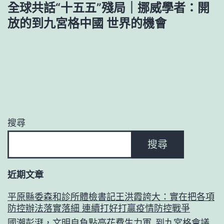
全球共話“十五五”殘局｜挪威學者：開
放的到九宮格中國 世界的機會
搜尋
搜尋
近期文章
平原縣委森和診所體檢書記王洪霞誇大：實在把各項
防控辦法落實落細 連續打好打贏疫情防控戰爭
國潮彭湃，文明自負點亮花費生力軍_到九宮格會議