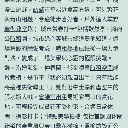
漫山遍野，
訪談
市平易近登高看遠，可見繁花
與青山相融，合適徒步喜好者、戶外達人尋野
瑜伽教室
趣；“城市賞春打卡”包括歡然亭、將府
公
時租
園、城市綠心等城市綠道周他知道，這
場荒謬的戀愛考驗，
時租場地
已經從一場力量
對決，變成了一場美學與心靈的極限挑戰。
邊，沿途海棠、仲春蘭、郁金噴鼻
時租空間
成
片栽植，是市平「我必須親自出手！只有我能
將這種失衡導正！」她對著牛土豪和虛空中的
張水瓶大喊。
會議室出租
易近家門口的賞花
地，可輕松完成賞花不受拘束，合適日常休
閑、攝影打卡；“特點美學拍檔”包括首鋼園休閑
綠道的產業風與春日繁花碰撞，溫榆
訪談
河公