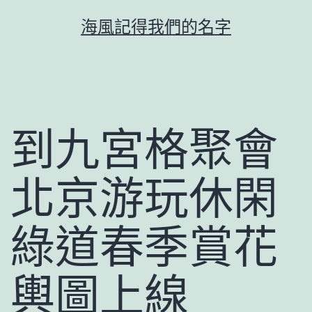
跳
海風記得我們的名字
至
主
要
內
容
到九宮格聚會
北京游玩休閑
綠道春季賞花
輿圖上線