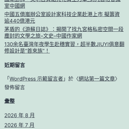
室中國網
中國五億嵐辦公室設計家科技企業赴港上市 擬籌資
逾440億港元
茅盾的《游蘇日誌》：揭開了找九宮格私密空間一段
塵封的文學之旅–文史–中國作家網
130余名臺灣年夜學生赴穗實習，超半數JIUYI俱意翻
修設計是“首來族”！
近期留言
「
WordPress 示範留言者
」於〈
網站第一篇文章
〉
發佈留言
彙整
2026 年 8 月
2026 年 7 月