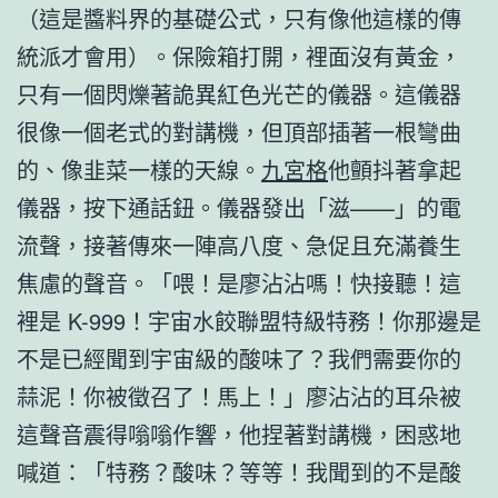
（這是醬料界的基礎公式，只有像他這樣的傳
統派才會用）。保險箱打開，裡面沒有黃金，
只有一個閃爍著詭異紅色光芒的儀器。這儀器
很像一個老式的對講機，但頂部插著一根彎曲
的、像韭菜一樣的天線。
九宮格
他顫抖著拿起
儀器，按下通話鈕。儀器發出「滋——」的電
流聲，接著傳來一陣高八度、急促且充滿養生
焦慮的聲音。「喂！是廖沾沾嗎！快接聽！這
裡是 K-999！宇宙水餃聯盟特級特務！你那邊是
不是已經聞到宇宙級的酸味了？我們需要你的
蒜泥！你被徵召了！馬上！」廖沾沾的耳朵被
這聲音震得嗡嗡作響，他捏著對講機，困惑地
喊道：「特務？酸味？等等！我聞到的不是酸