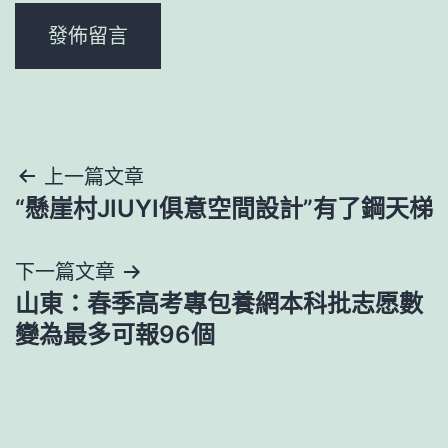
文
上一篇文章
“懸崖村JIUYI俱意空間設計”有了鋼天梯
章
導
下一篇文章
山東：春季高考專包養網本科批志愿數
覽
變為最多可報96個