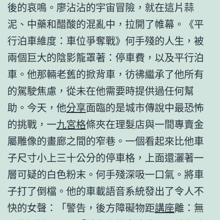
後的哀鳴。廖沾沾的宇宙冒險，就在這片蒜
泥、中藥和醋酸的混亂中，拉開了帷幕。《平
行泊車維度：車位爭奪戰》何手殘的人生，被
兩個巨大的陰影籠罩著：停車費，以及平行泊
車。他那輛老舊的掀背車，彷彿繼承了他所有
的駕駛焦慮，從未在他需要時提供過任何幫
助。今天，他
分享
面臨的是城市傳說中最恐怖
的挑戰，一
九宮格
條夾在理髮店與一間專賣金
屬雕像的畫廊之間的窄巷。一個看起來比他車
子尺寸小上三十公分的停車格，上面還灑著一
層可疑的白色粉末。何手殘深吸一口氣。將車
子打了倒檔。他的車載語音系統發出了令人不
快的女聲：「警告，後方障礙物距
講座
離：無