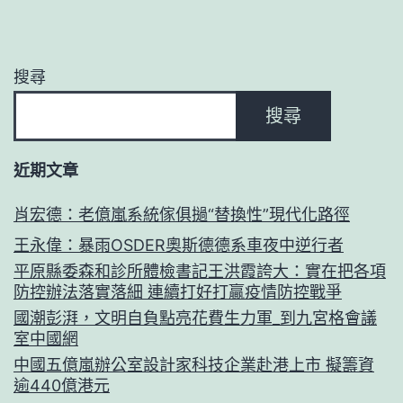
搜尋
搜尋
近期文章
肖宏德：老億嵐系統傢俱撾“替換性”現代化路徑
王永偉：暴雨OSDER奧斯德德系車夜中逆行者
平原縣委森和診所體檢書記王洪霞誇大：實在把各項
防控辦法落實落細 連續打好打贏疫情防控戰爭
國潮彭湃，文明自負點亮花費生力軍_到九宮格會議
室中國網
中國五億嵐辦公室設計家科技企業赴港上市 擬籌資
逾440億港元