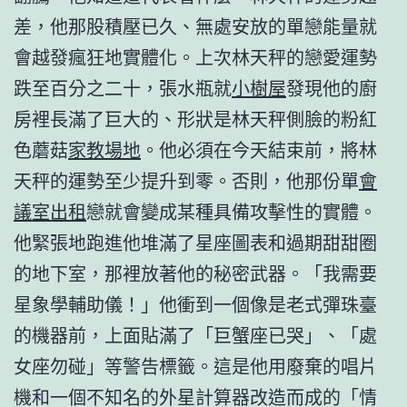
差，他那股積壓已久、無處安放的單戀能量就
會越發瘋狂地實體化。上次林天秤的戀愛運勢
跌至百分之二十，張水瓶就
小樹屋
發現他的廚
房裡長滿了巨大的、形狀是林天秤側臉的粉紅
色蘑菇
家教場地
。他必須在今天結束前，將林
天秤的運勢至少提升到零。否則，他那份單
會
議室出租
戀就會變成某種具備攻擊性的實體。
他緊張地跑進他堆滿了星座圖表和過期甜甜圈
的地下室，那裡放著他的秘密武器。「我需要
星象學輔助儀！」他衝到一個像是老式彈珠臺
的機器前，上面貼滿了「巨蟹座已哭」、「處
女座勿碰」等警告標籤。這是他用廢棄的唱片
機和一個不知名的外星計算器改造而成的「情