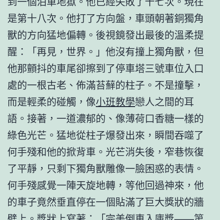
到一個泊車地獄。他已經失敗了十七次。現在
是第十八次。他打了方向盤，車頭朝著銅獨角
獸的方向猛地偏轉。後視鏡發出最後的溫柔提
醒：「再見，世界。」他沒有撞上獨角獸，但
他那顫抖的車尾卻擦到了停車塔三號車位入口
處的一根古老、佈滿苔蘚的柱子。不是撞擊，
而是輕柔的碰觸，像
小班教學
戀人之間的耳
語。接著，一道濃郁的、像薄荷口香糖一樣的
綠色光芒。猛地從柱子爆發出來，瞬間吞噬了
何手殘和他的掀背車。光芒消失後，窄巷恢復
了平靜，只剩下獨角獸雕像一臉困惑的表情。
何手殘感覺一陣天旋地轉，等他回過神來，他
的車子竟然垂直停在一個貼滿了巨大獎狀的牆
壁上。獎狀上寫著：「完美倒車入庫獎——第