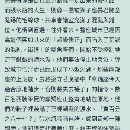
完美得像是從黃金分割線中走出來的藝術品。
而張水瓶的人生，則像一團被獅子座暴君隨意
亂踢的毛線球，
共享會議室
充滿了混亂與錯
位。他衝到窗邊，往外看去。整座城市已經因
為這個突如其來的「超級修正」而陷入了荒謬
的混亂。街道上的雙魚座們，開始不受控制地
流下鹹鹹的海水淚，他們無法停止地哭泣，導
致城市低窪處已經形成了小型潟湖。那些摩羯
座的上班族，嚴格遵守著廣播中「摩羯座今天
適合原地踏步，否則將失去襪子」的指令。數
百名西裝筆挺的摩羯座正整齊地站在原地，他
們的鞋子裡裝滿了已經潮濕的淚水。「負百分
之八十七？」張水瓶喃喃自語，感到胃部一陣
翻騰，他知道這代表著什麼。林天秤的運勢越