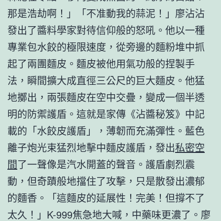
那是浩劫啊！」「不准動我的蒜泥！」廖沾沾
發出了醬料學家對待信仰般的怒吼。他以一種
專業包水餃的極限速度，從旁邊的麵粉堆中抓
起了兩團麵皮。麵皮被他用氣功般的捏製手
法，瞬間擴大成直徑三公尺的巨大麵皮。他猛
地擲出，兩張麵皮在空中交疊，變成一個半透
明的防禦護盾。這就是家傳《沾醬秘笈》中記
載的「水餃皮護盾」，薄韌而充滿彈性。藍色
離子炮光束猛烈地擊中麵皮護盾，發出
私密空
間
了一聲像是汽水開蓋的聲音。護盾劇烈震
動，但奇蹟般地擋住了攻擊，只是散發出濃郁
的麵香。「這麵皮的延展性！完美！但撐不了
太久！」K-999焦急地大喊，中藥味更濃了。廖