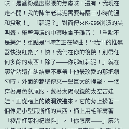
味！是麵粉過度膨脹的焦慮味！還有，我現在
走不開！我的陳年老蒜泥需要每隔三小時的溫
和震動！」「蒜泥？」對面傳來K-999崩潰的尖
叫聲，帶著濃濃的中藥味電子雜音：「重點不
是蒜泥！重點是**時空正在彎曲！**我們的推進
器快沒紅棗了！快！我們在你的後院！別帶任
何多餘的東西！除了——你那缸蒜泥！」就在
廖沾沾還在糾結要不要帶上他最珍愛的那把銀
勺時，外面的牆壁傳來一聲巨大的撞擊。一個
穿著黑色燕尾服、戴著太陽眼鏡的太空吉娃
娃，正從牆上的破洞鑽進來。它的背上揹著一
個像是小型瓦斯桶的東西，桶上用毛筆寫著
「極品紅棗枸杞燃料」。「你怎麼——」廖沾