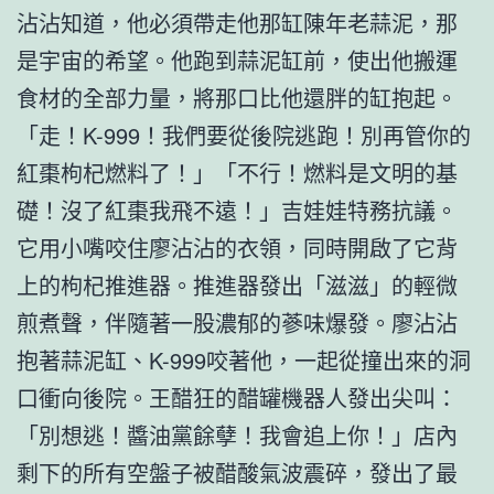
沾沾知道，他必須帶走他那缸陳年老蒜泥，那
是宇宙的希望。他跑到蒜泥缸前，使出他搬運
食材的全部力量，將那口比他還胖的缸抱起。
「走！K-999！我們要從後院逃跑！別再管你的
紅棗枸杞燃料了！」「不行！燃料是文明的基
礎！沒了紅棗我飛不遠！」吉娃娃特務抗議。
它用小嘴咬住廖沾沾的衣領，同時開啟了它背
上的枸杞推進器。推進器發出「滋滋」的輕微
煎煮聲，伴隨著一股濃郁的蔘味爆發。廖沾沾
抱著蒜泥缸、K-999咬著他，一起從撞出來的洞
口衝向後院。王醋狂的醋罐機器人發出尖叫：
「別想逃！醬油黨餘孽！我會追上你！」店內
剩下的所有空盤子被醋酸氣波震碎，發出了最