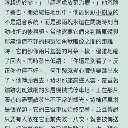
限趨近於零。」「請考慮放棄治療。」他忽略
了警告，開始緩慢地倒車。他最討厭
小樹屋
的
不是語音系統，而是那兩塊永遠在關鍵時刻自
動收折的後視鏡。當他需要它們來判斷車體與
那座價值不菲的銅製獨角獸雕像之間的距離
時，它們卻像兩片羞澀的耳朵一樣，優雅地縮
了回去。同時發出低語：「你還是別看了，反
正你也停不好。」何手殘感覺心臟快要跳出來
了。他轉頭看去，發現那座高聳入雲、覆蓋著
鏽跡斑斑鐵網的多層機械式停車塔，正在那片
窄巷的盡頭散發出不正常的綠光。這棟停車塔
是個異類，它的三號車位始終空著，並且傳說
只要有人敢在它面前失敗十八次，就會被傳送