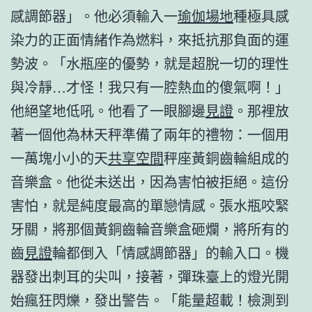
感調節器」。他必須輸入一
瑜伽場地
種極具感
染力的正面情緒作為燃料，來抵抗那負面的運
勢波。「水瓶座的優勢，就是超脫一切的理性
與冷靜…才怪！我只有一腔熱血的傻氣啊！」
他絕望地低吼。他看了一眼腳邊
見證
。那裡放
著一個他為林天秤準備了兩年的禮物：一個用
一萬塊小小的天
共享空間
秤座黃銅齒輪組成的
音樂盒。他從未送出，因為害怕被拒絕。這份
害怕，就是純度最高的單戀情感。張水瓶咬緊
牙關，將那個黃銅齒輪音樂盒砸爛，將所有的
齒
見證
輪都倒入「情感調節器」的輸入口。機
器發出刺耳的尖叫，接著，彈珠臺上的燈光開
始瘋狂閃爍，發出警告。「能量超載！檢測到