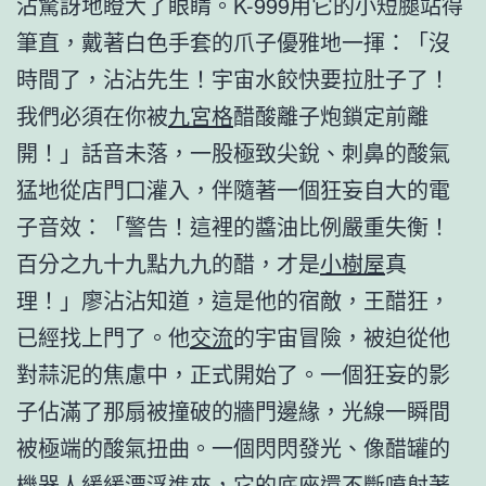
沾驚訝地瞪大了眼睛。K-999用它的小短腿站得
筆直，戴著白色手套的爪子優雅地一揮：「沒
時間了，沾沾先生！宇宙水餃快要拉肚子了！
我們必須在你被
九宮格
醋酸離子炮鎖定前離
開！」話音未落，一股極致尖銳、刺鼻的酸氣
猛地從店門口灌入，伴隨著一個狂妄自大的電
子音效：「警告！這裡的醬油比例嚴重失衡！
百分之九十九點九九的醋，才是
小樹屋
真
理！」廖沾沾知道，這是他的宿敵，王醋狂，
已經找上門了。他
交流
的宇宙冒險，被迫從他
對蒜泥的焦慮中，正式開始了。一個狂妄的影
子佔滿了那扇被撞破的牆門邊緣，光線一瞬間
被極端的酸氣扭曲。一個閃閃發光、像醋罐的
機器人緩緩漂浮進來，它的底座還不斷噴射著