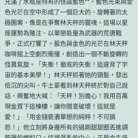
充滿了水瓶座特有的怪誕藍色**。藍色光束與金
色光芒在空中形成了一個巨大的、旋轉著的太
極圖案，像是在爭奪林天秤的靈魂。這場以星
座運勢為賭注、以單戀能量為武器的荒唐戰
爭，正式打響了。藍色與金色的光芒在林天秤
咖啡館上空劇烈衝撞，創造出一個不斷旋轉的
怪異氣旋。「失衡！徹底的失衡！這違背了宇
宙的基本美學！」林天秤抓著她的頭髮，發出
低沉的尖叫。牛土豪看到林天秤終於對自己說
話，興奮地大喊：「天秤！別擔心！我用百萬
現金買下這棟樓，讓你隨意破壞！這就是
愛！」「用金錢褻瀆單戀的純粹！不可饒
恕！」他立刻將身邊所有的過期甜甜圈丟進調
節器的燃料口。這場混亂的中心，正是金牛座