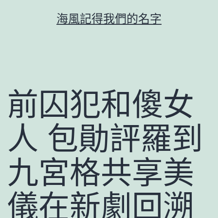
跳
海風記得我們的名字
至
主
要
內
容
前囚犯和傻女
人 包勛評羅到
九宮格共享美
儀在新劇回溯