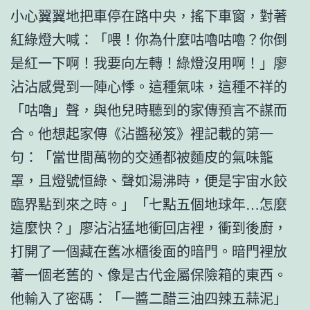
小心翼翼地把車停在路中央，搖下車窗，對著
紅綠燈大喊：「喂！你為什麼咕嚕咕嚕？你倒
是紅一下啊！我要向左轉！綠燈沒用啊！」廖
沾沾感覺到一陣心悸。這種氣味，這種不祥的
「咕嚕」聲，與他兒時聽到的家傳預言不謀而
合。他想起家傳《沾醬秘笈》裡記載的第一
句：「當世間萬物的交通都被麵皮的氣味籠
罩，且燈號恒綠、聲如湯沸時，便是宇宙水餃
臨界點到來之時。」「七點五個地球年…怎麼
這麼快？」廖沾沾猛地衝回店裡，衝到後廚，
打開了一個藏在舊冰櫃後面的暗門。暗門裡放
著一個老舊的、像是古代金屬保險箱的東西。
他輸入了密碼：「一醬二醋三油四辣五蒜泥」