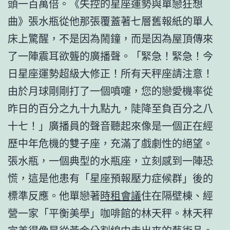
頭一百萬倍。《失控的星座運勢與單戀狂想
曲》張水瓶從他那張覆蓋著七層舊報紙的單人
床上驚醒，不是因為鬧鐘，而是因為屋頂傳來
了一陣震耳欲聾的廣播聲。「緊急！緊急！今
日星座運勢超級大修正！所有天秤座請注意！
由於月球剛剛打了一個噴嚏，您的戀愛機率從
昨日的百分之九十九點九，陡降至負百分之八
十七！」廣播員的聲音聽起來像是一個正在經
歷中年危機的雙子座，充滿了戲劇性的絕望。
張水瓶，一個典型的水瓶座，立刻感到一陣恐
慌，這是他患有「星座預報壓力症候群」後的
標準反應。他單戀著
時租會議
住在隔壁棟、經
營一家「平衡美學」咖啡館的林天秤。林天秤