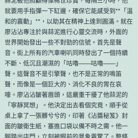
蒜泥被他照顧得像稀世珍寶，每隔三小時，他
就要用手指彈一下缸邊，確保它能感受到**「溫
和的震動」**，以助其在精神上達到圓滿。就在
廖沾沾專注於與蒜泥進行心靈交流時，外面的
世界開始發出一些不對勁的信號。首先是聲
音。街上所有的汽車喇叭同時發出了一個持續
不斷、低沉且潮濕的「咕嚕——咕嚕——」
聲。這聲音不是引擎聲，也不是正常的鳴笛
聲，而像是一個巨大的、消化不良的胃在哀
嚎。廖沾沾皺著眉頭，這嚴重干擾了他蒜泥的
「寧靜冥想」。他決定出去看個究竟，順手從
桌上拿了一張髒兮兮的，印著《沾醬秘笈》封
面的皺衛生紙，塞進口袋以備不時之需。他一
腳踏出店門，立刻被眼前的景象震驚了。整條