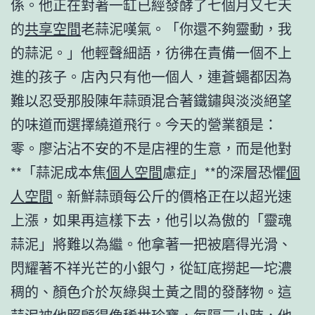
係。他正在對著一缸已經發酵了七個月又七天
的
共享空間
老蒜泥嘆氣。「你還不夠靈動，我
的蒜泥。」他輕聲細語，彷彿在責備一個不上
進的孩子。店內只有他一個人，連蒼蠅都因為
難以忍受那股陳年蒜頭混合著鐵鏽與淡淡絕望
的味道而選擇繞道飛行。今天的營業額是：
零。廖沾沾不安的不是店裡的生意，而是他對
**「蒜泥成本焦
個人空間
慮症」**的深層恐懼
個
人空間
。新鮮蒜頭每公斤的價格正在以超光速
上漲，如果再這樣下去，他引以為傲的「靈魂
蒜泥」將難以為繼。他拿著一把被磨得光滑、
閃耀著不祥光芒的小銀勺，從缸底撈起一坨濃
稠的、顏色介於灰綠與土黃之間的發酵物。這