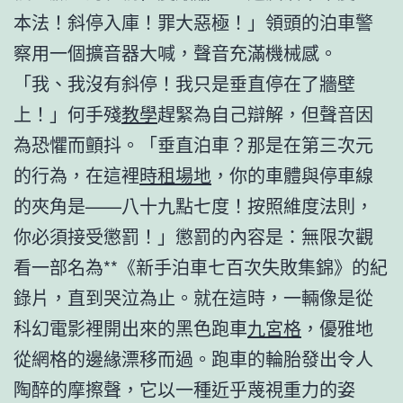
本法！斜停入庫！罪大惡極！」領頭的泊車警
察用一個擴音器大喊，聲音充滿機械感。
「我、我沒有斜停！我只是垂直停在了牆壁
上！」何手殘
教學
趕緊為自己辯解，但聲音因
為恐懼而顫抖。「垂直泊車？那是在第三次元
的行為，在這裡
時租場地
，你的車體與停車線
的夾角是——八十九點七度！按照維度法則，
你必須接受懲罰！」懲罰的內容是：無限次觀
看一部名為**《新手泊車七百次失敗集錦》的紀
錄片，直到哭泣為止。就在這時，一輛像是從
科幻電影裡開出來的黑色跑車
九宮格
，優雅地
從網格的邊緣漂移而過。跑車的輪胎發出令人
陶醉的摩擦聲，它以一種近乎蔑視重力的姿