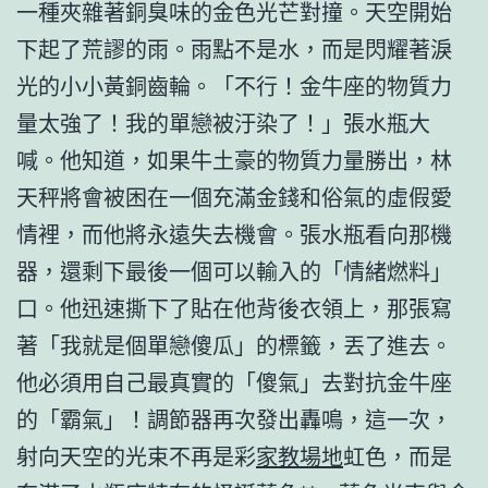
一種夾雜著銅臭味的金色光芒對撞。天空開始
下起了荒謬的雨。雨點不是水，而是閃耀著淚
光的小小黃銅齒輪。「不行！金牛座的物質力
量太強了！我的單戀被汙染了！」張水瓶大
喊。他知道，如果牛土豪的物質力量勝出，林
天秤將會被困在一個充滿金錢和俗氣的虛假愛
情裡，而他將永遠失去機會。張水瓶看向那機
器，還剩下最後一個可以輸入的「情緒燃料」
口。他迅速撕下了貼在他背後衣領上，那張寫
著「我就是個單戀傻瓜」的標籤，丟了進去。
他必須用自己最真實的「傻氣」去對抗金牛座
的「霸氣」！調節器再次發出轟鳴，這一次，
射向天空的光束不再是彩
家教場地
虹色，而是