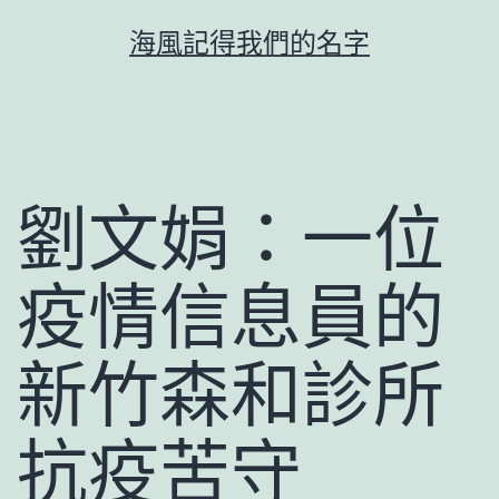
跳
海風記得我們的名字
至
主
要
內
容
劉文娟：一位
疫情信息員的
新竹森和診所
抗疫苦守