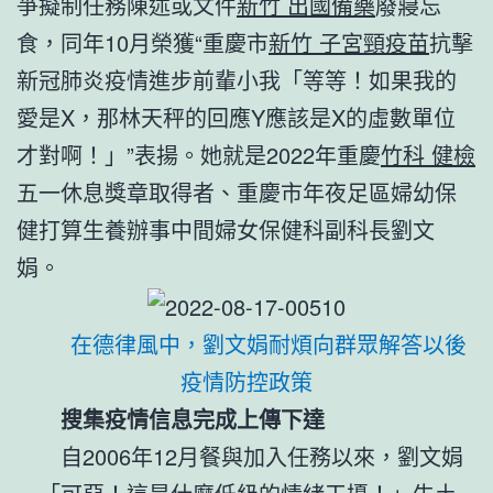
爭擬制任務陳述或文件
新竹 出國備藥
廢寢忘
食，同年10月榮獲“重慶市
新竹 子宮頸疫苗
抗擊
新冠肺炎疫情進步前輩小我「等等！如果我的
愛是X，那林天秤的回應Y應該是X的虛數單位
才對啊！」”表揚。她就是2022年重慶
竹科 健檢
五一休息獎章取得者、重慶市年夜足區婦幼保
健打算生養辦事中間婦女保健科副科長劉文
娟。
在德律風中，劉文娟耐煩向群眾解答以後
疫情防控政策
搜集疫情信息完成上傳下達
自2006年12月餐與加入任務以來，劉文娟