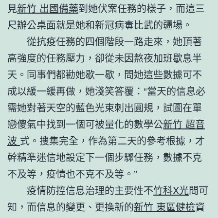
見
新竹 出國備藥
到她伏案任務的樣子，而這三
尺辦公桌面就是她和新冠病毒比武的疆場。
從抗疫任務的四個階段一路走來，她頂著
高強度的任務壓力，卻從未因熬夜加班歇息半
天。同事們都勸她歇一歇，問她這些數據可不
成以緩一緩再做，她淺笑答覆：“當天的信息必
需她對著天空的藍色光束刺出圓規，試圖在單
戀傻氣中找到一個可被量化的數學公
新竹 超音
波
式。搜集完全，作為第二天的參考根據，才
幹精準迷信地設定下一個步驟任務，數據不克
不及等，疫情也不克不及等。”
疫情防控信息治理的主要性不
竹科X光
問可
知，而信息的變更、更換新的
新竹 東區健檢
資