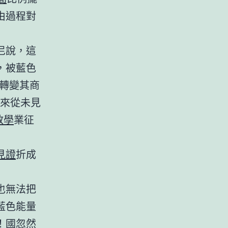
由過程對
尼說，這
，被藍色
上轉變其商
以來從未見
教學
業征
見證
折成
也無法把
藍色能量
！國忽然