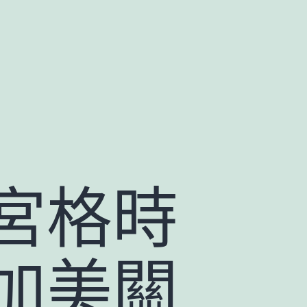
宮格時
加美關