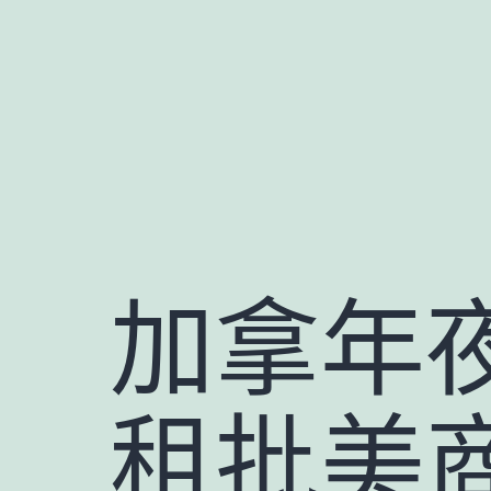
跳
至
主
要
內
容
加拿年
租批美