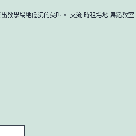
發出
教學場地
低沉的尖叫。
交流
時租場地
舞蹈教室