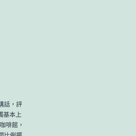
講話，評
觸基本上
咖啡館，
間
比例擺