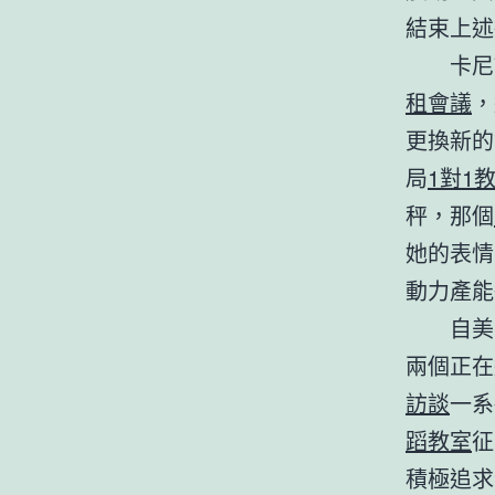
結束上述
卡尼
租會議
，
更換新的
局
1對1
秤，那個
她的表情
動力產能
自美
兩個正在
訪談
一系
蹈教室
征
積極追求