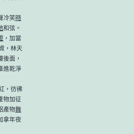
聲冷笑
時
地
和弦。
證
，加當
資，林天
檯後面，
推進乾淨
紅，彷彿
產物加征
鋁產物
舞
加拿年夜
）