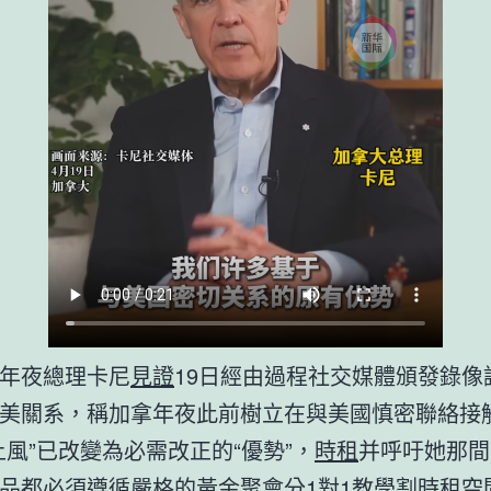
年夜總理卡尼
見證
19日經由過程社交媒體頒發錄像
美關系，稱加拿年夜此前樹立在與美國慎密聯絡接
上風”已改變為必需改正的“優勢”，
時租
并呼吁她那間
品都必須遵循嚴格的黃金
聚會
分
1對1教學
割
時租空